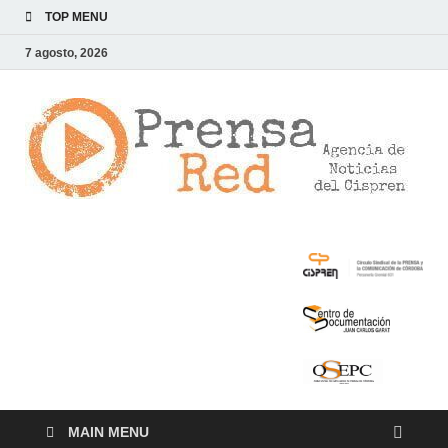
TOP MENU
7 agosto, 2026
>
LA
AG
DE
NOT
DE
CIS
MAIN MENU