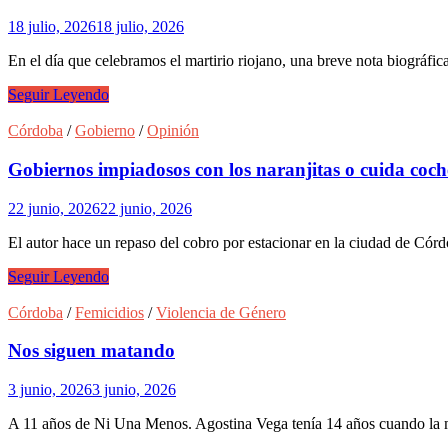
18 julio, 2026
18 julio, 2026
En el día que celebramos el martirio riojano, una breve nota biográfi
Enrique
Seguir Leyendo
Angelelli: ¿Cuándo
nació?
Córdoba
/
Gobierno
/
Opinión
¿El
17
Gobiernos impiadosos con los naranjitas o cuida coch
o
el
22 junio, 2026
22 junio, 2026
18
de
El autor hace un repaso del cobro por estacionar en la ciudad de Córd
julio?
Gobiernos impiadosos con
Seguir Leyendo
los
naranjitas
Córdoba
/
Femicidios
/
Violencia de Género
o
cuida coches
Nos siguen matando
3 junio, 2026
3 junio, 2026
A 11 años de Ni Una Menos. Agostina Vega tenía 14 años cuando la 