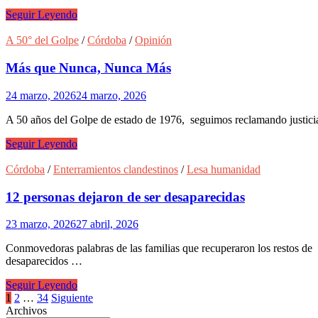
Continúa
Seguir Leyendo
la
búsqueda
A 50° del Golpe
/
Córdoba
/
Opinión
de
restos
Más que Nunca, Nunca Más
de
desaparecidos
24 marzo, 2026
24 marzo, 2026
en
la
A 50 años del Golpe de estado de 1976, seguimos reclamando justicia, 
Loma
del
Más
Seguir Leyendo
Torito
que
Nunca,
Córdoba
/
Enterramientos clandestinos
/
Lesa humanidad
Nunca
Más
12 personas dejaron de ser desaparecidas
23 marzo, 2026
27 abril, 2026
Conmovedoras palabras de las familias que recuperaron los restos de 
desaparecidos …
12
Seguir Leyendo
personas
Paginación
1
2
…
34
Siguiente
dejaron
Archivos