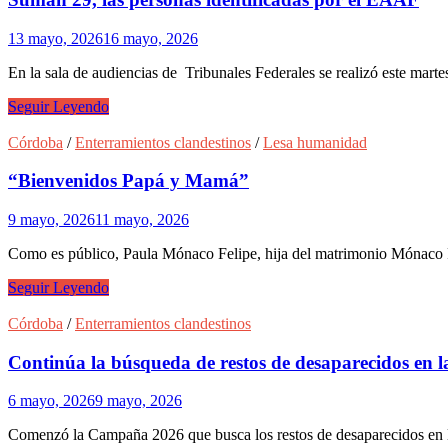
ordenar,
son
13 mayo, 2026
16 mayo, 2026
una
dignidad
En la sala de audiencias de Tribunales Federales se realizó este mar
a
reconocer
Suman
Seguir Leyendo
29,
las
Córdoba
/
Enterramientos clandestinos
/
Lesa humanidad
personas
identificadas
“Bienvenidos Papá y Mamá”
por
el
9 mayo, 2026
11 mayo, 2026
EAAF
Como es público, Paula Mónaco Felipe, hija del matrimonio Mónaco Fe
“Bienvenidos
Seguir Leyendo
Papá
y
Córdoba
/
Enterramientos clandestinos
Mamá”
Continúa la búsqueda de restos de desaparecidos en l
6 mayo, 2026
9 mayo, 2026
Comenzó la Campaña 2026 que busca los restos de desaparecidos en l