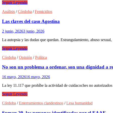
Nos
Seguir Leyendo
siguen
matando
Análisis
/
Córdoba
/
Femicidios
Las claves del caso Agostina
2 junio, 2026
3 junio, 2026
La autopsia y las dudas que quedan. Estrangulamiento, abuso sexual
Las
Seguir Leyendo
claves
del
Córdoba
/
Opinión
/
Política
caso
Agostina
No son un problema a ordenar, son una dignidad a r
16 mayo, 2026
16 mayo, 2026
La ley 11.117 que prohíbe la actividad de cuidacoches no autorizados 
No
Seguir Leyendo
son
un
Córdoba
/
Enterramientos clandestinos
/
Lesa humanidad
problema
a
Suman 29, las personas identificadas por el EAAF