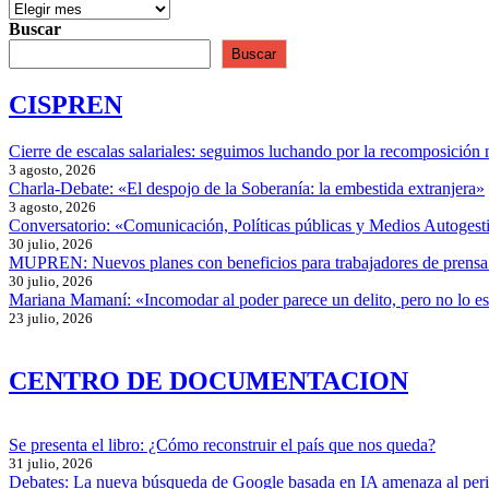
de
de
ser
entradas
Buscar
desaparecidas
Buscar
CISPREN
Cierre de escalas salariales: seguimos luchando por la recomposición 
3 agosto, 2026
Charla-Debate: «El despojo de la Soberanía: la embestida extranjera»
3 agosto, 2026
Conversatorio: «Comunicación, Políticas públicas y Medios Autogesti
30 julio, 2026
MUPREN: Nuevos planes con beneficios para trabajadores de prensa
30 julio, 2026
Mariana Mamaní: «Incomodar al poder parece un delito, pero no lo e
23 julio, 2026
CENTRO DE DOCUMENTACION
Se presenta el libro: ¿Cómo reconstruir el país que nos queda?
31 julio, 2026
Debates: La nueva búsqueda de Google basada en IA amenaza al per