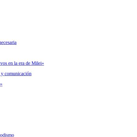
necesaria
vos en la era de Milei»
 y comunicación
s»
iodismo