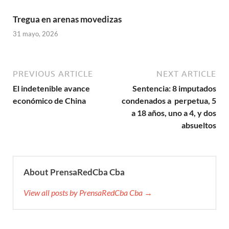
Tregua en arenas movedizas
31 mayo, 2026
PREVIOUS ARTICLE
NEXT ARTICLE
El indetenible avance
Sentencia: 8 imputados
económico de China
condenados a perpetua, 5
a 18 años, uno a 4, y dos
absueltos
About PrensaRedCba Cba
View all posts by PrensaRedCba Cba →