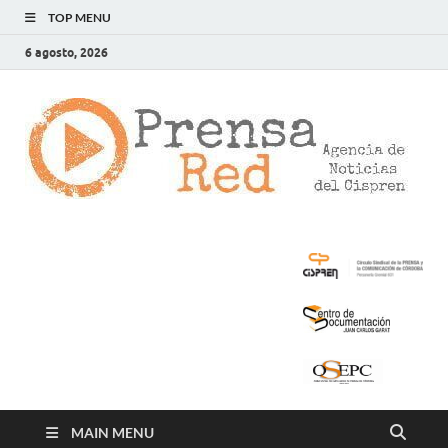
TOP MENU
6 agosto, 2026
>
LA
AG
DE
NOT
DE
CIS
MAIN MENU