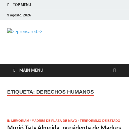
TOP MENU
9 agosto, 2026
>>prensared>>
LA AGENCIA DE NOTICIAS DEL CISPREN
MAIN MENU
ETIQUETA:
DERECHOS HUMANOS
IN MEMORIAM
/
MADRES DE PLAZA DE MAYO
/
TERRORISMO DE ESTADO
Murió Taty Almeida, presidenta de Madres