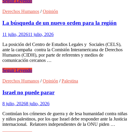
Líneas
Seguir Leyendo
de
falla
Derechos Humanos
/
Opinión
provocadas
por
La búsqueda de un nuevo orden para la región
el
imperialismo:
11 julio, 2026
11 julio, 2026
el
terremoto
La posición del Centro de Estudios Legales y Sociales (CELS),
de
ante la campaña contra la Comisión Interamericana de Derechos
Venezuela
Humanos (CIDH), por parte de referentes y medios de
comunicación cercanos …
La
Seguir Leyendo
búsqueda
de
Derechos Humanos
/
Opinión
/
Palestina
un
nuevo
Israel no puede parar
orden
para
8 julio, 2026
8 julio, 2026
la
región
Continúan los crímenes de guerra y de lesa humanidad contra niñas
y niños palestinos, por los que Israel debe responder ante la Justicia
internacional. Relatores independientes de la ONU piden …