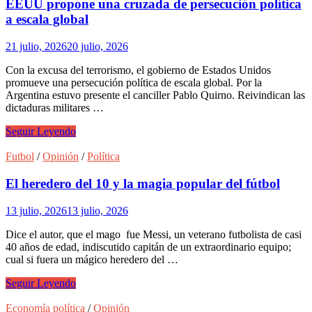
EEUU propone una cruzada de persecución política
a escala global
21 julio, 2026
20 julio, 2026
Con la excusa del terrorismo, el gobierno de Estados Unidos
promueve una persecución política de escala global. Por la
Argentina estuvo presente el canciller Pablo Quirno. Reivindican las
dictaduras militares …
EEUU
Seguir Leyendo
propone
una
Futbol
/
Opinión
/
Política
cruzada
de
El heredero del 10 y la magia popular del fútbol
persecución
política
13 julio, 2026
13 julio, 2026
a
escala
Dice el autor, que el mago fue Messi, un veterano futbolista de casi
global
40 años de edad, indiscutido capitán de un extraordinario equipo;
cual si fuera un mágico heredero del …
El
Seguir Leyendo
heredero
del
Economía política
/
Opinión