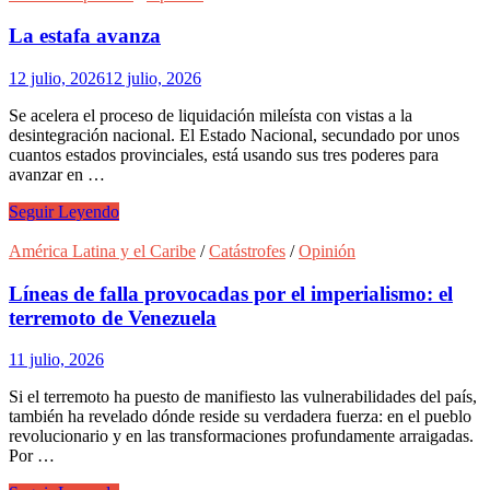
10
y
La estafa avanza
la
magia
12 julio, 2026
12 julio, 2026
popular
del
Se acelera el proceso de liquidación mileísta con vistas a la
fútbol
desintegración nacional. El Estado Nacional, secundado por unos
cuantos estados provinciales, está usando sus tres poderes para
avanzar en …
La
Seguir Leyendo
estafa
avanza
América Latina y el Caribe
/
Catástrofes
/
Opinión
Líneas de falla provocadas por el imperialismo: el
terremoto de Venezuela
11 julio, 2026
Si el terremoto ha puesto de manifiesto las vulnerabilidades del país,
también ha revelado dónde reside su verdadera fuerza: en el pueblo
revolucionario y en las transformaciones profundamente arraigadas.
Por …