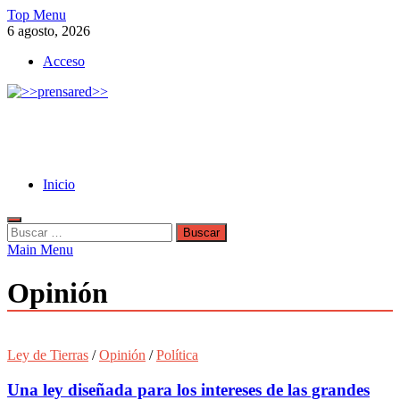
Skip
Top Menu
to
6 agosto, 2026
content
Acceso
>>prensared>>
LA AGENCIA DE NOTICIAS DEL CISPREN
Inicio
Buscar:
Main Menu
Opinión
Ley de Tierras
/
Opinión
/
Política
Una ley diseñada para los intereses de las grandes