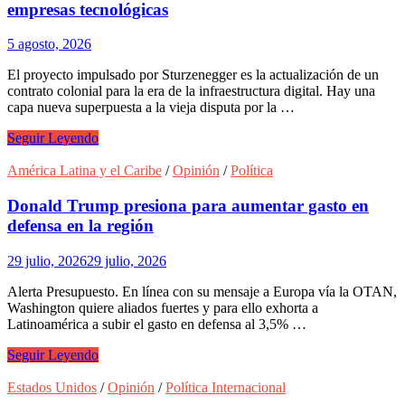
empresas tecnológicas
5 agosto, 2026
El proyecto impulsado por Sturzenegger es la actualización de un
contrato colonial para la era de la infraestructura digital. Hay una
capa nueva superpuesta a la vieja disputa por la …
Una
Seguir Leyendo
ley
diseñada
América Latina y el Caribe
/
Opinión
/
Política
para
los
Donald Trump presiona para aumentar gasto en
intereses
defensa en la región
de
las
29 julio, 2026
29 julio, 2026
grandes
empresas
Alerta Presupuesto. En línea con su mensaje a Europa vía la OTAN,
tecnológicas
Washington quiere aliados fuertes y para ello exhorta a
Latinoamérica a subir el gasto en defensa al 3,5% …
Donald
Seguir Leyendo
Trump
presiona
Estados Unidos
/
Opinión
/
Política Internacional
para