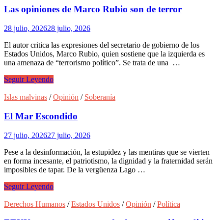
aumentar
Las opiniones de Marco Rubio son de terror
gasto
en
28 julio, 2026
28 julio, 2026
defensa
en
El autor critica las expresiones del secretario de gobierno de los
la
Estados Unidos, Marco Rubio, quien sostiene que la izquierda es
región
una amenaza de “terrorismo político”. Se trata de una …
Las
Seguir Leyendo
opiniones
de
Islas malvinas
/
Opinión
/
Soberanía
Marco
Rubio
El Mar Escondido
son
de
27 julio, 2026
27 julio, 2026
terror
Pese a la desinformación, la estupidez y las mentiras que se vierten
en forma incesante, el patriotismo, la dignidad y la fraternidad serán
imposibles de tapar. De la vergüenza Lago …
El
Seguir Leyendo
Mar
Escondido
Derechos Humanos
/
Estados Unidos
/
Opinión
/
Política