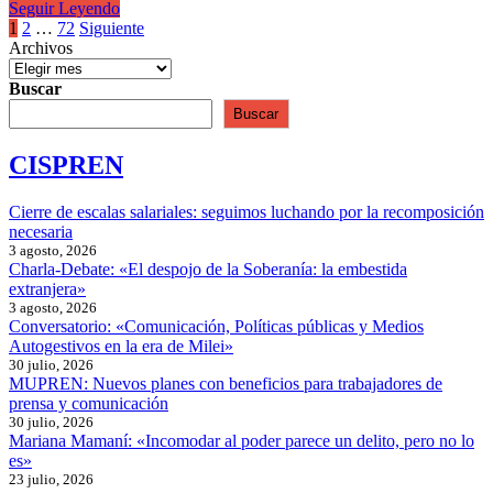
Israel
Seguir Leyendo
no
Paginación
1
2
…
72
Siguiente
puede
Archivos
de
parar
entradas
Buscar
Buscar
CISPREN
Cierre de escalas salariales: seguimos luchando por la recomposición
necesaria
3 agosto, 2026
Charla-Debate: «El despojo de la Soberanía: la embestida
extranjera»
3 agosto, 2026
Conversatorio: «Comunicación, Políticas públicas y Medios
Autogestivos en la era de Milei»
30 julio, 2026
MUPREN: Nuevos planes con beneficios para trabajadores de
prensa y comunicación
30 julio, 2026
Mariana Mamaní: «Incomodar al poder parece un delito, pero no lo
es»
23 julio, 2026