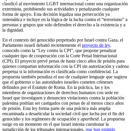
clasificó al movimiento LGBT internacional como una organización
extremista, prohibiendo sus actividades y penalizando cualquier
forma de apoyo. Esta decisión legaliza una persecución ya
sistemática e incluye en la lógica de la lucha contra el “terrorismo” a
personas y grupos que solo defienden el derecho a la existencia y a
la dignidad.
En el contexto del genocidio perpetrado por Israel contra Gaza, el
Parlamento israelí debatió recientemente el
proyecto de ley
,
conocido como la “Ley contra la CPI”, que propone penalizar
cualquier tipo de cooperación con la Corte Penal Internacional
(CPI). El proyecto prevé penas de hasta cinco años de prisión para
quienes compartan información con la CPI sin autorización y cadena
perpetua si la información es clasificada como confidencial. La
propuesta también penaliza el uso de cualquier lenguaje que sugiera
que el gobierno o las autoridades israelíes cometen crímenes
definidos por el Estatuto de Roma. En la práctica, las y los
miembros de organizaciones de derechos humanos con sede en
Israel que investiguen y denuncien violaciones contra la población
palestina podrían ser castigados con penas de al menos cinco años
de prisión. Esta ley forma parte de una práctica más amplia
encaminada a desarticular la sociedad civil que lucha por el fin del
genocidio y los regímenes de ocupación y
apartheid
. La propuesta
surge en un momento en el que Israel intenta cuestionar la
jurisdicción de los tribunales internacionales,
que han emitido