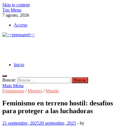
Skip to content
Top Menu
7 agosto, 2026
Acceso
>>prensared>>
LA AGENCIA DE NOTICIAS DEL CISPREN
Inicio
Buscar:
Main Menu
Feminismos
/
Mujeres
/
Mundo
Feminismo en terreno hostil: desafíos
para proteger a las luchadoras
21 septiembre, 2025
20 septiembre, 2025
-
by