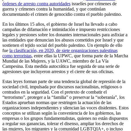
órdenes de arresto contra autoridades
israelíes por crímenes de
guerra y crímenes contra la humanidad, y que continúan
documentando el crimen de genocidio contra el pueblo palestino.
En los últimos 15 años, el gobierno de Israel ha llevado a cabo
campañas de difamación e intimidación e impuesto restricciones
legales y presiones sobre los donantes internacionales para asfixiar a
las entidades que denuncian los abusos cometidos por Israel y que
sostienen el tejido social del pueblo palestino. Un ejemplo de ello
fue
la clasificación, en 2020, de siete organizaciones palestinas
como terroristas
, entre ellas la UPWC, que forma parte de la Marcha
Mundial de las Mujeres, y la UAWC, miembro de La Vía
Campesina. Esta medida autocrática fue seguida de una serie de
agresiones que incluyeron arrestos y el cierre de sus oficinas.
Estas leyes forman parte de una tendencia global de represión de la
sociedad civil, impulsada por discursos nacionalistas, religiosos o
centrados en la seguridad. Con el pretexto de combatir el
“terrorismo”, proteger a la “familia” o preservar la “soberanía”, los
Estados aprueban normas que restringen la actuación de las
organizaciones independientes y silencian las voces disidentes. Estos
conceptos se utilizan según la conveniencia de los gobiernos, las
empresas o los grupos fundamentalistas, quienes no están dispuestos
a regular sus ganancias, tolerar el disenso, ampliar los derechos de
las mujeres, los migrantes y la comunidad LGBTQIA+, o incluso