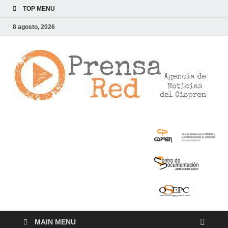
TOP MENU
8 agosto, 2026
>
LA
AG
DE
NOT
DE
CI
MAIN MENU