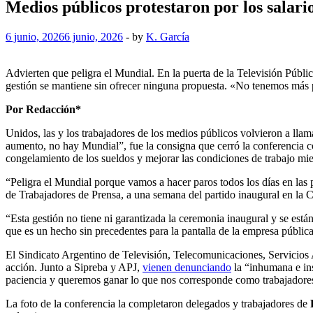
Medios públicos protestaron por los salari
6 junio, 2026
6 junio, 2026
-
by
K. García
Advierten que peligra el Mundial. En la puerta de la Televisión Públi
gestión se mantiene sin ofrecer ninguna propuesta. «No tenemos más 
Por Redacción*
Unidos, las y los trabajadores de los medios públicos volvieron a llama
aumento, no hay Mundial”, fue la consigna que cerró la conferencia co
congelamiento de los sueldos y mejorar las condiciones de trabajo mientr
“Peligra el Mundial porque vamos a hacer paros todos los días en la
de Trabajadores de Prensa, a una semana del partido inaugural en la
“Esta gestión no tiene ni garantizada la ceremonia inaugural y se est
que es un hecho sin precedentes para la pantalla de la empresa pública
El Sindicato Argentino de Televisión, Telecomunicaciones, Servicios 
acción. Junto a Sipreba y APJ,
vienen denunciando
la “inhumana e ins
paciencia y queremos ganar lo que nos corresponde como trabajadore
La foto de la conferencia la completaron delegados y trabajadores de