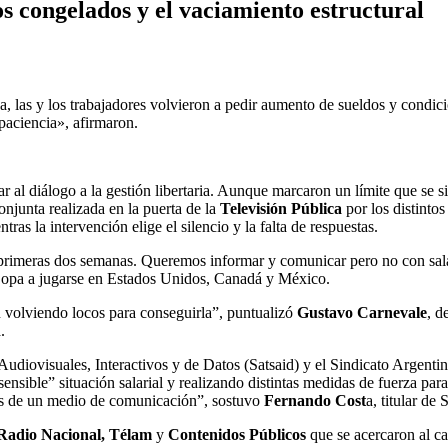
os congelados y el vaciamiento estructural
ca, las y los trabajadores volvieron a pedir aumento de sueldos y condi
paciencia», afirmaron.
r al diálogo a la gestión libertaria. Aunque marcaron un límite que se si
njunta realizada en la puerta de la
Televisión Pública
por los distinto
as la intervención elige el silencio y la falta de respuestas.
s primeras dos semanas. Queremos informar y comunicar pero no con sal
 Copa a jugarse en Estados Unidos, Canadá y México.
án volviendo locos para conseguirla”, puntualizó
Gustavo Carnevale
, d
.
Audiovisuales, Interactivos y de Datos (Satsaid) y el Sindicato Argen
ensible” situación salarial y realizando distintas medidas de fuerza par
s de un medio de comunicación”, sostuvo
Fernando Cost
a, titular de 
Radio Nacional, Télam
y
Contenidos Públicos
que se acercaron al c