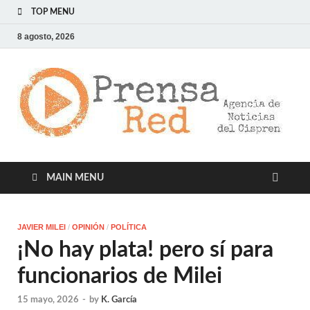
TOP MENU
8 agosto, 2026
>
LA
AG
DE
NOT
DE
CIS
MAIN MENU
JAVIER MILEI
/
OPINIÓN
/
POLÍTICA
¡No hay plata! pero sí para
funcionarios de Milei
15 mayo, 2026
-
by
K. García