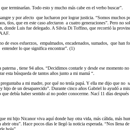
en que terminarían. Todo esto y mucho más cabe en el verbo buscar”.
sangre y por afecto que lucharon por lograr justicia. “Somos muchos po
s, tíos, que en este caso afectaron a cuatro generaciones”. Pero no solo
n, donde Luis fue delegado. A Silvia Di Toffino, que recorrió la provin
 EAAF.
 uno de esos esfuerzos, empalmados, encadenados, sumados, que han f
entender lo que significa encontrar”. (1)
a paterna , tiene 94 años. “Decidimos contarle y desde ese momento no de
rrar esta búsqueda de tantos años junto a mi mamá “.
 Le preguntaba a mi madre, por qué no tenía papá. Y ella me dijo que no
oy hijo de un desaparecido”. Durante cinco años Gabriel lo ayudó a mir
o que debía haber sentido al no poder conocerme. Nací 11 días después 
que mi hijo Nicanor viva aquí donde hay otra vida, más cálida, más hu
a abrir otra”. Hace pocos días le llegó la noticia esperada. “Nos llena
rle hola”.