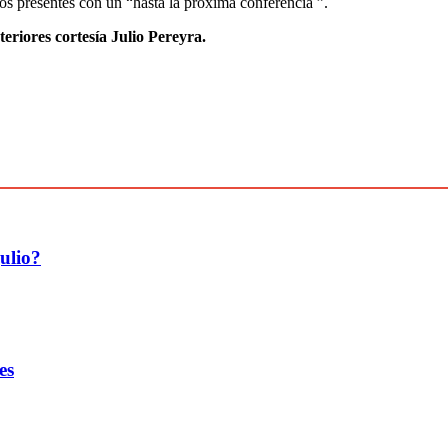
s presentes con un “hasta la próxima conferencia ”.
teriores cortesía Julio Pereyra.
ulio?
es