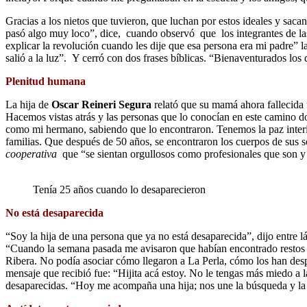
Gracias a los nietos que tuvieron, que luchan por estos ideales y sacan
pasó algo muy loco”, dice, cuando observó que los integrantes de la
explicar la revolución cuando les dije que esa persona era mi padre” 
salió a la luz”. Y cerró con dos frases bíblicas. “Bienaventurados los
Plenitud humana
La hija de
Oscar Reineri Segura
relató que su mamá ahora fallecida 
Hacemos vistas atrás y las personas que lo conocían en este camino d
como mi hermano, sabiendo que lo encontraron. Tenemos la paz interi
familias. Que después de 50 años, se encontraron los cuerpos de sus se
cooperativa
que “se sientan orgullosos como profesionales que son y q
Tenía 25 años cuando lo desaparecieron
No está desaparecida
“Soy la hija de una persona que ya no está desaparecida”, dijo entre 
“Cuando la semana pasada me avisaron que habían encontrado restos 
Ribera. No podía asociar cómo llegaron a La Perla, cómo los han desp
mensaje que recibió fue: “Hijita acá estoy. No le tengas más miedo a
desaparecidas. “Hoy me acompaña una hija; nos une la búsqueda y la 