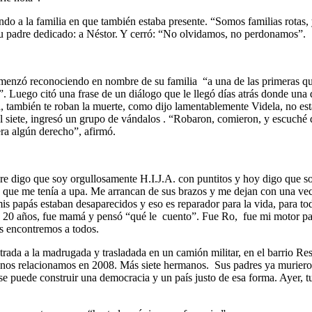
ando a la familia en que también estaba presente. “Somos familias rotas
 padre dedicado: a Néstor. Y cerró: “No olvidamos, no perdonamos”.
menzó reconociendo en nombre de su familia “a una de las primeras q
Luego citó una frase de un diálogo que le llegó días atrás donde una d
ida, también te roban la muerte, como dijo lamentablemente Videla, no 
al siete, ingresó un grupo de vándalos . “Robaron, comieron, y escuch
ra algún derecho”, afirmó.
e digo que soy orgullosamente H.I.J.A. con puntitos y hoy digo que soy
ue me tenía a upa. Me arrancan de sus brazos y me dejan con una vecin
apás estaban desaparecidos y eso es reparador para la vida, para todo
20 años, fue mamá y pensó “qué le cuento”. Fue Ro, fue mi motor para
os encontremos a todos.
trada a la madrugada y trasladada en un camión militar, en el barrio R
 nos relacionamos en 2008. Más siete hermanos. Sus padres ya murier
se puede construir una democracia y un país justo de esa forma. Ayer, t