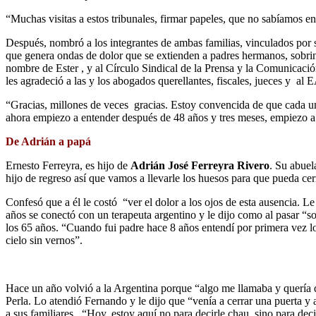
“Muchas visitas a estos tribunales, firmar papeles, que no sabíamos 
Después, nombró a los integrantes de ambas familias, vinculados por 
que genera ondas de dolor que se extienden a padres hermanos, sobrino
nombre de Ester , y al Círculo Sindical de la Prensa y la Comunicació
les agradeció a las y los abogados querellantes, fiscales, jueces y al
“Gracias, millones de veces gracias. Estoy convencida de que cada
ahora empiezo a entender después de 48 años y tres meses, empiezo a 
De Adrián a papá
Ernesto Ferreyra, es hijo de
Adrián José Ferreyra Rivero
. Su abuel
hijo de regreso así que vamos a llevarle los huesos para que pueda ce
Confesó que a él le costó “ver el dolor a los ojos de esta ausencia.
años se conectó con un terapeuta argentino y le dijo como al pasar “s
los 65 años. “Cuando fui padre hace 8 años entendí por primera vez l
cielo sin vernos”.
Hace un año volvió a la Argentina porque “algo me llamaba y quería 
Perla. Lo atendió Fernando y le dijo que “venía a cerrar una puerta y 
a sus familiares. “Hoy, estoy aquí no para decirle chau, sino para deci