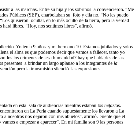
asistir a las marchas. Entre su hija y los sobrinos la convencieron. “Me
ados Públicos (SEP), enarbolaban su foto y ella no. “No les puedo
 “Los quisieron ocultar, en lo más oculto de la tierra, pero la verdad
 hará libres. “Hoy, nos sentimos libres”, afirmó.
allecido. Yo tenía 9 años y mi hermano 10. Estamos jubilados y solos.
lena el alma es que podemos decir que vamos a fallecer, tanto yo
on los los crímenes de lesa humanidad? hay que hablarles de las
os presentes a brindar un largo aplauso a los integrantes de
la
ención pero la transmisión silenció las expresiones.
entada en esta sala de audiencias mientras estaban los
nefast
os.
encontraron en La Perla cuando supuestamente los llevaron a La
o a nosotros nos dejaron con mis abuelos”, afirmó. Siente que el
 y vamos a empezar a aparecer”. En mi familia son 9 las personas