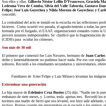
Son ellos y ellas.
Gilberto Néstor Lellin D’Francesco, Graciela M
Ledesma Vera de Comba, Silvia del Valle Taborda, Gustavo Danie
Felipe; José Luis Goyechea y Nilda Moreno de Goyechea; y Carl
concedió.
La centralidad del acto se instaló en la escucha en las reflexiones pr
hicieron. Como ocurrió vez pasada, el agradecimiento a todas las pe
formada por el Juzgado, el EAAF, organizaciones estatales como la Un
proveer insumos indispensables. Se clarificó que la fragmentación de
(CIDH) para ocultar los crímenes.
Son más de 30 mil
El primero que comenzó fue Luis Navarro, hermano de
Juan Carlos
delito y lamentablemente no pudimos hacer nada. Por eso con orgullo
sollozos. Recordó a los estudiantes secundarios y universitarios, obrer
Familiares de Ester Felipe y Luis Mónaco levantan las imágen
Exterminar una generación
La hija mayor de
Edelmiro Cruz Bustos
(25) dijo: “Nadie me lo pue
embarazo de siete meses, y Lorena, tenía apenas tres. Recordó los mo
tuvimos una madre de fierro que nos levantó, nos hizo salir adelante,
incluyo. Porque cuando me preguntaban en la escuela y los amigos, qu