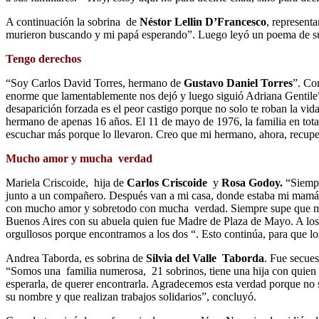
A continuación la sobrina de
Néstor Lellin D’Francesco
, represent
murieron buscando y mi papá esperando”. Luego leyó un poema de su
Tengo derechos
“Soy Carlos David Torres, hermano de
Gustavo Daniel Torres
”. Co
enorme que lamentablemente nos dejó y luego siguió Adriana Gentile”. 
desaparición forzada es el peor castigo porque no solo te roban la v
hermano de apenas 16 años. El 11 de mayo de 1976, la familia en tot
escuchar más porque lo llevaron. Creo que mi hermano, ahora, recupe
Mucho amor y mucha verdad
Mariela Criscoide, hija de
Carlos Criscoide
y
Rosa Godoy.
“Siempr
junto a un compañero. Después van a mi casa, donde estaba mi mamá q
con mucho amor y sobretodo con mucha verdad. Siempre supe que mis p
Buenos Aires con su abuela quien fue Madre de Plaza de Mayo. A los 
orgullosos porque encontramos a los dos “. Esto continúa, para que l
Andrea Taborda, es sobrina de
Silvia del Valle Taborda
. Fue secues
“Somos una familia numerosa, 21 sobrinos, tiene una hija con quien
esperarla, de querer encontrarla. Agradecemos esta verdad porque no 
su nombre y que realizan trabajos solidarios”, concluyó.