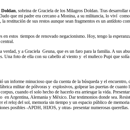
a Doldan
, sobrina de Graciela de los Milagros Doldan. Tras desarrollar
 “Dado que mi padre era cercano a Monina, a su militancia, lo viví como
la restitución de sus restos aunque sean fragmentos es un antídoto cont
lo es en estos tiempos de renovado negacionismo. Hoy, tengo la espera
central.
erdad, y a Graciela Geuna, que es un faro para la familia. A sus abuel
Una foto de ella con su cabello al viento y el muñeco Pupi que solía te
bió un informe minucioso que da cuenta de la búsqueda y el encuentro, d
la fábrica militar de pólvoras y explosivos, golpear las puertas de cuan
 corpus, cuando el solo hecho de hacerlo era arriesgar la vida. Present
 en Argentina, Alemania y México. Dar testimonios donde sea. Resistir a
er el reloj del sol, memoria sin tiempo y un espacio público de memoria 
ciones posibles -APDH, HIJOS, y otras- presentar numerosas querellas. P