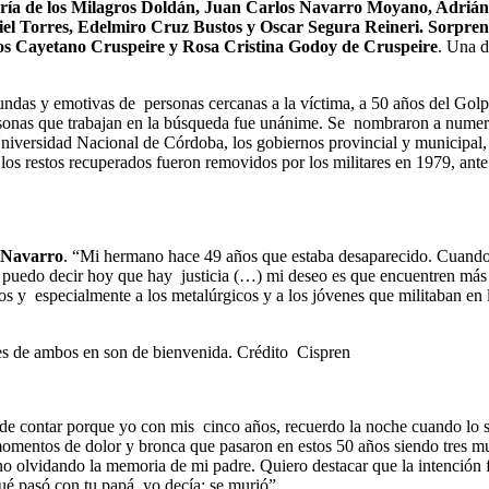
aría de los Milagros Doldán, Juan Carlos Navarro Moyano, Adrián
l Torres, Edelmiro Cruz Bustos y Oscar Segura Reineri. Sorprend
os Cayetano Cruspeire y Rosa Cristina Godoy de Cruspeire
. Una d
ofundas y emotivas de personas cercanas a la víctima, a 50 años del Gol
rsonas que trabajan en la búsqueda fue unánime. Se nombraron a numer
iversidad Nacional de Córdoba, los gobiernos provincial y municipal, 
 los restos recuperados fueron removidos por los militares en 1979, an
 Navarro
. “Mi hermano hace 49 años que estaba desaparecido. Cuando 
 puedo decir hoy que hay justicia (…) mi deseo es que encuentren más 
os y especialmente a los metalúrgicos y a los jóvenes que militaban en l
es de ambos en son de bienvenida. Crédito Cispren
de contar porque yo con mis cinco años, recuerdo la noche cuando lo 
mentos de dolor y bronca que pasaron en estos 50 años siendo tres muje
 no olvidando la memoria de mi padre. Quiero destacar que la intención
é pasó con tu papá, yo decía: se murió”.