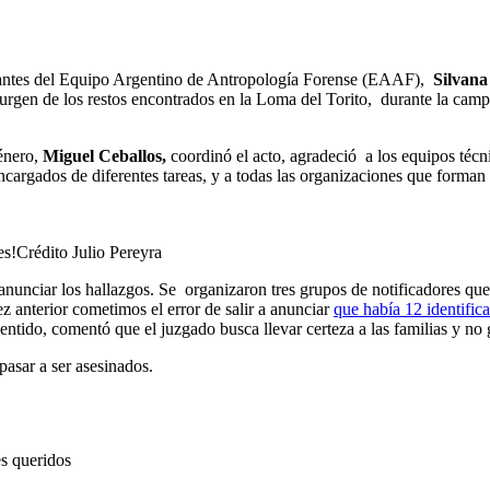
antes del Equipo Argentino de Antropología Forense (EAAF),
Silvan
urgen de los restos encontrados en la Loma del Torito, durante la camp
género,
Miguel Ceballos,
coordinó el acto, agradeció a los equipos técni
s encargados de diferentes tareas, y a todas las organizaciones que for
es!Crédito Julio Pereyra
unciar los hallazgos. Se organizaron tres grupos de notificadores que v
 anterior cometimos el error de salir a anunciar
que había 12 identific
sentido, comentó que el juzgado busca llevar certeza a las familias y no 
asar a ser asesinados.
es queridos