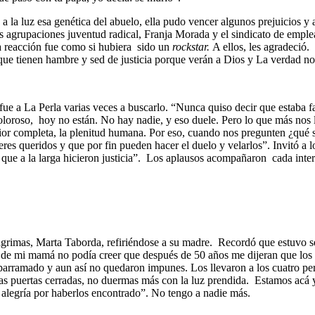
 a la luz esa genética del abuelo, ella pudo vencer algunos prejuicios y 
s agrupaciones juventud radical, Franja Morada y el sindicato de emple
la reacción fue como si hubiera sido un
rockstar.
A ellos, les agradeció.
 que tienen hambre y sed de justicia porque verán a Dios y La verdad nos
fue a La Perla varias veces a buscarlo. “Nunca quiso decir que estaba f
oloroso, hoy no están. No hay nadie, y eso duele. Pero lo que más nos l
or completa, la plenitud humana. Por eso, cuando nos pregunten ¿qué s
res queridos y que por fin pueden hacer el duelo y velarlos”. Invitó a l
ue a la larga hicieron justicia”. Los aplausos acompañaron cada interv
lágrimas, Marta Taborda, refiriéndose a su madre. Recordó que estuvo s
de mi mamá no podía creer que después de 50 años me dijeran que los 
arramado y aun así no quedaron impunes. Los llevaron a los cuatro per
 las puertas cerradas, no duermas más con la luz prendida. Estamos acá
alegría por haberlos encontrado”. No tengo a nadie más.