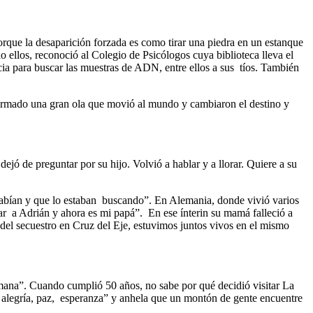
rque la desaparición forzada es como tirar una piedra en un estanque
 ellos, reconoció al Colegio de Psicólogos cuya biblioteca lleva el
cia para buscar las muestras de ADN, entre ellos a sus tíos. También
ormado una gran ola que movió al mundo y cambiaron el destino y
jó de preguntar por su hijo. Volvió a hablar y a llorar. Quiere a su
 sabían y que lo estaban buscando”. En Alemania, donde vivió varios
ar a Adrián y ahora es mi papá”. En ese ínterin su mamá falleció a
del secuestro en Cruz del Eje, estuvimos juntos vivos en el mismo
mana”. Cuando cumplió 50 años, no sabe por qué decidió visitar La
 de alegría, paz, esperanza” y anhela que un montón de gente encuentre