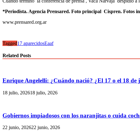
Cuando terminó la conferencia de prensa , Vaca Narvaja despidió a lo
*Periodista. Agencia Prensared. Foto principal Cispren. Fotos in
www.prensared.org.ar
Tagged
17 aparecidos
Eaaf
Related Posts
Enrique Angelelli: ¿Cuándo nació? ¿El 17 o el 18 de j
18 julio, 2026
18 julio, 2026
Gobiernos impiadosos con los naranjitas o cuida coch
22 junio, 2026
22 junio, 2026