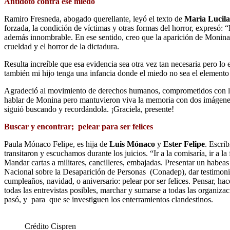
Antídoto contra ese miedo
Ramiro Fresneda, abogado querellante, leyó el texto de
Maria Lucil
forzada, la condición de víctimas y otras formas del horror, expresó:
además innombrable. En ese sentido, creo que la aparición de Monina, 
crueldad y el horror de la dictadura.
Resulta increíble que esa evidencia sea otra vez tan necesaria pero 
también mi hijo tenga una infancia donde el miedo no sea el elemento 
Agradeció al movimiento de derechos humanos, comprometidos con la v
hablar de Monina pero mantuvieron viva la memoria con dos imágenes. 
siguió buscando y recordándola. ¡Graciela, presente!
Buscar y encontrar; pelear para ser felices
Paula Mónaco Felipe, es hija de
Luis Mónaco
y
Ester Felipe
. Escri
transitaron y escuchamos durante los juicios. “Ir a la comisaría, ir a 
Mandar cartas a militares, cancilleres, embajadas. Presentar un habeas
Nacional sobre la Desaparición de Personas (Conadep), dar testimonio
cumpleaños, navidad, o aniversario: pelear por ser felices. Pensar, hac
todas las entrevistas posibles, marchar y sumarse a todas las organiza
pasó, y para que se investiguen los enterramientos clandestinos.
Crédito Cispren