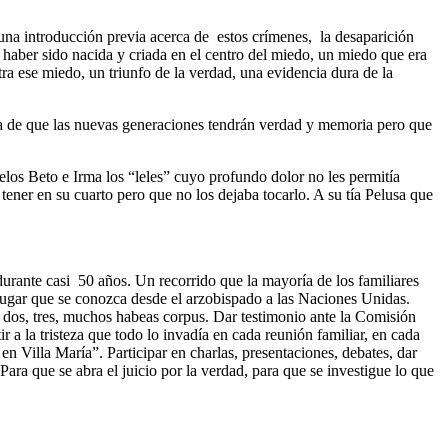
 una introducción previa acerca de estos crímenes, la desaparición
 haber sido nacida y criada en el centro del miedo, un miedo que era
ra ese miedo, un triunfo de la verdad, una evidencia dura de la
nza de que las nuevas generaciones tendrán verdad y memoria pero que
os Beto e Irma los “leles” cuyo profundo dolor no les permitía
ner en su cuarto pero que no los dejaba tocarlo. A su tía Pelusa que
urante casi 50 años. Un recorrido que la mayoría de los familiares
to lugar que se conozca desde el arzobispado a las Naciones Unidas.
ar dos, tres, muchos habeas corpus. Dar testimonio ante la Comisión
 la tristeza que todo lo invadía en cada reunión familiar, en cada
en Villa María”. Participar en charlas, presentaciones, debates, dar
ara que se abra el juicio por la verdad, para que se investigue lo que