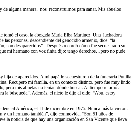
, y de alguna manera, nos reconstruirnos para sanar. Mis abuelos
ue tomó el caso, la abogada María Elba Martínez. Una luchadora
e las personas, descendiente del genocidio armenio, dice: “la
están, son desaparecidos”. Después recordó cómo fue secuestrado su
é que mi hermano con voz finita dijo: tengo derechos…pero no pude
 hija de aparecidos. A mi papá lo secuestraron de la funeraria Punilla
a. Recupero mi familia, en un contexto distinto, pero fue muy lindo
, pero mis abuelas no tenían dónde buscar. Al tiempo retornó a
 la búsqueda”. Además, el nieto le dijo al oído: “Abu, estoy
esidencial América, el 11 de diciembre en 1975. Nunca más la vieron.
on y un hermano también”, dijo conmovida. “Son 51 años de
uve la noticia de que hay una organización en San Vicente que lleva