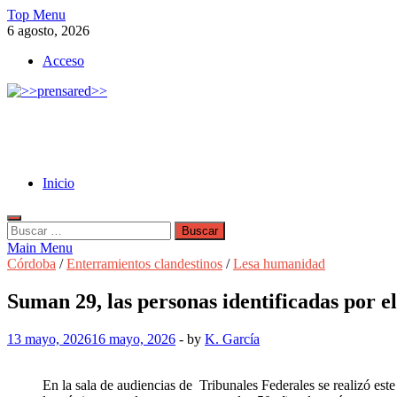
Skip
Top Menu
to
6 agosto, 2026
content
Acceso
>>prensared>>
LA AGENCIA DE NOTICIAS DEL CISPREN
Inicio
Buscar:
Main Menu
Córdoba
/
Enterramientos clandestinos
/
Lesa humanidad
Suman 29, las personas identificadas por 
13 mayo, 2026
16 mayo, 2026
-
by
K. García
En la sala de audiencias de Tribunales Federales se realizó es