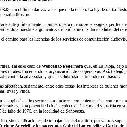
, con el fin de dar voz a los que no la tienen. La ley de radiodifusión
 de radiodifusión.
adelante jurídicamente un amparo para que no se le exigiera perder iden
endiendo a nuestros argumentos, declaró la inconstitucionalidad del refer
rió el camino para las licencias de los servicios de comunicación audiov
tires. Tal es el caso de
Wenceslao Pedernera
que, en La Rioja, bajo l
res rurales, fomentando la organización de cooperativas. Así, trabajó p
olo contra la adversidad y que la solidaridad entre todos era básica.
as afectaban, seriamente, entre otras cosas, los intereses de quienes m
nas, uvas y vinos.
 complicaba a los sectores productores terratenientes el encontrar mano
ooperativas, para potenciar la lucha colectiva. La caridad y justicia en
25 de julio de 1976, en la localidad de Sañogasta.
ción, sin claudicaciones, de trabajar hasta el martirio, por valores sup
nrique Angelelli y los sacerdotes Gabriel Longueville y Carlos de