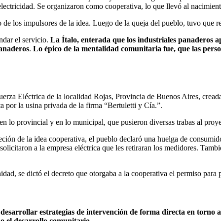
lectricidad. Se organizaron como cooperativa, lo que llevó al nacimiento
o de los impulsores de la idea. Luego de la queja del pueblo, tuvo que re
dar el servicio.
La Ítalo, enterada que los industriales panaderos 
panaderos
.
Lo épico de la mentalidad comunitaria fue, que las pers
Fuerza Eléctrica de la localidad Rojas, Provincia de Buenos Aires, cread
 por la usina privada de la firma “Bertuletti y Cía.”.
en lo provincial y en lo municipal, que pusieron diversas trabas al proy
reción de la idea cooperativa, el pueblo declaró una huelga de consumi
 solicitaron a la empresa eléctrica que les retiraran los medidores. Tamb
ad, se dictó el decreto que otorgaba a la cooperativa el permiso para pre
desarrollar estrategias de intervención de forma directa en torno a
o el desarrollo comunitario
.