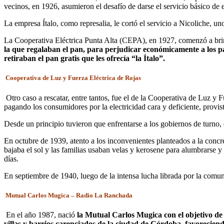
vecinos, en 1926, asumieron el desafío de darse el servicio básico de e
La empresa Ítalo, como represalia, le cortó el servicio a Nicoliche, un
La Cooperativa Eléctrica Punta Alta (CEPA), en 1927, comenzó a brin
la que regalaban el pan, para perjudicar económicamente a los 
retiraban el pan gratis que les ofrecía “la Ítalo”.
Cooperativa de Luz y Fuerza Eléctrica de Rojas
Otro caso a rescatar, entre tantos, fue el de la Cooperativa de Luz y 
pagando los consumidores por la electricidad cara y deficiente, provista
Desde un principio tuvieron que enfrentarse a los gobiernos de turno, 
En octubre de 1939, atento a los inconvenientes planteados a la conc
bajaba el sol y las familias usaban velas y kerosene para alumbrarse y
días.
En septiembre de 1940, luego de la intensa lucha librada por la comunid
Mutual Carlos Mugica – Radio La Ranchada
En el año 1987, nació
la Mutual Carlos Mugica con el objetivo de 
villas y barrios carenciados de la ciudad de Córdoba, favoreciend