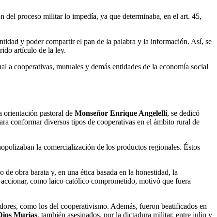
 del proceso militar lo impedía, ya que determinaba, en el art. 45,
tidad y poder compartir el pan de la palabra y la información. Así, se
ido artículo de la ley.
isual a cooperativas, mutuales y demás entidades de la economía social
a orientación pastoral de
Monseñor Enrique Angelelli
, se dedicó
ara conformar diversos tipos de cooperativas en el ámbito rural de
onopolizaban la comercialización de los productos regionales. Éstos
 de obra barata y, en una ética basada en la honestidad, la
 su accionar, como laico católico comprometido, motivó que fuera
eradores, como los del cooperativismo. Además, fueron beatificados en
 Dios Murias
, también asesinados, por la dictadura militar, entre julio y