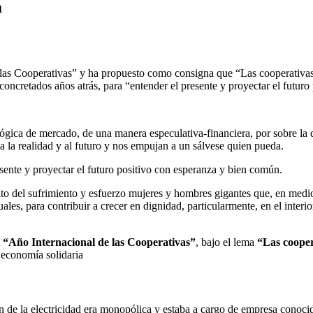
a
las Cooperativas” y ha propuesto como consigna que “Las cooperativa
, concretados años atrás, para “entender el presente y proyectar el futu
ógica de mercado, de una manera especulativa-financiera, por sobre la
 a la realidad y al futuro y nos empujan a un sálvese quien pueda.
esente y proyectar el futuro positivo con esperanza y bien común.
to del sufrimiento y esfuerzo mujeres y hombres gigantes que, en medio
es, para contribuir a crecer en dignidad, particularmente, en el interior
l “Año Internacional de las Cooperativas”
, bajo el lema
“Las coope
a economía solidaria
ón de la electricidad era monopólica y estaba a cargo de empresa conoci