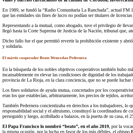
En 1989, se fundó la “Radio Comunitaria La Ranchada”, actual FM 103.9
que las entidades sin fines de lucro no podían ser titulares de licencias
Representando a la mutual, como abogado, tuve el privilegio de llevar 
llegó hasta la Corte Suprema de Justicia de la Nación, tribunal que, at
Dicho fallo fue el que permitió revertir la prohibición existente y ab
y solidaria.
El mártir cooperador Beato Wenceslao Pedernera
En la búsqueda de los nobles objetivos cooperativos también hubo már
incansablemente en elevar las condiciones de dignidad de los trabajado
provincia de La Rioja, en la clara conciencia, que no se puede luchar s
Los fines solidarios de ayuda mutua, concretados por los cooperativist
eran los que establecían, arbitrariamente, los precios de tejidos, aceitu
También Pedernera concientizaba en derechos a los trabajadores, lo que
responsabilidad social y el altruismo, constituyó la coordinadora de c
perseguido y luego, acribillado a balazos, en la puerta de su casa, el 
El Papa Francisco lo nombró “beato”, en el año 2019
, por la voca
la misma ocasión, por la lucha en favor de los más débiles, el obispo
E