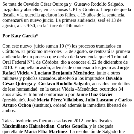
Se trata de Osvaldo César Quiroga y Gustavo Rodolfo Salgado,
juzgados y absueltos, en las causas UP1 y Gontero. Luego de que la
fiscalía y la querella apelaron los fallos, a 15 años de la sentencia,
comenzará un nuevo juicio. La primera audiencia, será el 13 de
agosto, a las 9:30, en la Torre de Tribunales.
Por Katy García*
Con este nuevo juicio suman 19 (*) los procesos tramitados en
Córdoba. El próximo miércoles 13 de agosto, se realizará la primera
audiencia de un proceso que deriva de la sentencia que el Tribunal
Oral Federal N°1 de Córdoba, dio a conocer el 22 de diciembre de
2010. En aquella ocasión, además de condenar a los jerarcas
Jorge
Rafael Videla
y
Luciano Benjamín Menéndez
, junto a otros
militares y policías acusados, absolvió a los imputados
Osvaldo
César Quiroga
y
Gustavo Rodolfo Salgado
, acusados por delitos
de lesa humanidad, en la causa Videla –Menéndez, ocurridos 34
años atrás. El tribunal conformado por
Jaime Díaz Gavier
(presidente),
José María Pérez Villalobos
,
Julio Lascano
y
Carlos
Arturo Ochoa
(sustituto), ordenó además la inmediata libertad de
ambos.
Tales absoluciones fueron casadas en 2012 por los fiscales
Maximiliano Hairabedian
,
Carlos Gonella,
y la abogada
querellante
María Elba Martínez
. La resolución de Salgado fue