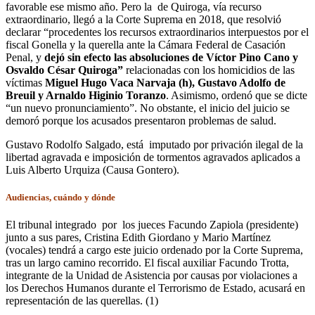
favorable ese mismo año. Pero la de Quiroga, vía recurso
extraordinario, llegó a la Corte Suprema en 2018, que resolvió
declarar “procedentes los recursos extraordinarios interpuestos por el
fiscal Gonella y la querella ante la Cámara Federal de Casación
Penal, y
dejó sin efecto las absoluciones de Víctor Pino Cano y
Osvaldo César Quiroga”
relacionadas con los homicidios de las
víctimas
Miguel Hugo Vaca Narvaja (h), Gustavo Adolfo de
Breuil y Arnaldo Higinio Toranzo
. Asimismo, ordenó que se dicte
“un nuevo pronunciamiento”. No obstante, el inicio del juicio se
demoró porque los acusados presentaron problemas de salud.
Gustavo Rodolfo Salgado, está imputado por privación ilegal de la
libertad agravada e imposición de tormentos agravados aplicados a
Luis Alberto Urquiza (Causa Gontero).
Audiencias, cuándo y dónde
El tribunal integrado por los jueces Facundo Zapiola (presidente)
junto a sus pares, Cristina Edith Giordano y Mario Martínez
(vocales) tendrá a cargo este juicio ordenado por la Corte Suprema,
tras un largo camino recorrido. El fiscal auxiliar Facundo Trotta,
integrante de la Unidad de Asistencia por causas por violaciones a
los Derechos Humanos durante el Terrorismo de Estado, acusará en
representación de las querellas. (1)