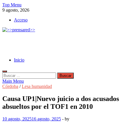
Skip
Top Menu
to
9 agosto, 2026
content
Acceso
>>prensared>>
LA AGENCIA DE NOTICIAS DEL CISPREN
Inicio
Buscar:
Main Menu
Córdoba
/
Lesa humanidad
Causa UP1|Nuevo juicio a dos acusados
absueltos por el TOF1 en 2010
10 agosto, 2025
16 agosto, 2025
-
by