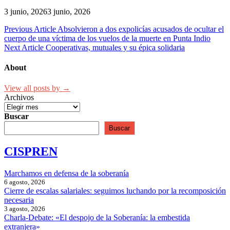
3 junio, 2026
3 junio, 2026
Navegación
Previous Article
Absolvieron a dos expolicías acusados de ocultar el
cuerpo de una víctima de los vuelos de la muerte en Punta Indio
de
Next Article
Cooperativas, mutuales y su épica solidaria
entradas
About
View all posts by →
Archivos
Buscar
Buscar
CISPREN
Marchamos en defensa de la soberanía
6 agosto, 2026
Cierre de escalas salariales: seguimos luchando por la recomposición
necesaria
3 agosto, 2026
Charla-Debate: «El despojo de la Soberanía: la embestida
extranjera»