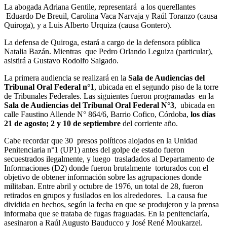
La abogada Adriana Gentile, representará a los querellantes
Eduardo De Breuil, Carolina Vaca Narvaja y Raúl Toranzo (causa
Quiroga), y a Luis Alberto Urquiza (causa Gontero).
La defensa de Quiroga, estará a cargo de la defensora pública
Natalia Bazán. Mientras que Pedro Orlando Leguiza (particular),
asistirá a Gustavo Rodolfo Salgado.
La primera audiencia se realizará en la
Sala de Audiencias del
Tribunal Oral Federal n°1
, ubicada en el segundo piso de la torre
de Tribunales Federales. Las siguientes fueron programadas en la
Sala de Audiencias del Tribunal Oral Federal N°3
, ubicada en
calle Faustino Allende N° 864/6, Barrio Cofico, Córdoba,
los días
21 de agosto; 2 y 10 de septiembre
del corriente año.
Cabe recordar que 30 presos políticos alojados en la Unidad
Penitenciaria n°1 (UP1) antes del golpe de estado fueron
secuestrados ilegalmente, y luego trasladados al Departamento de
Informaciones (D2) donde fueron brutalmente torturados con el
objetivo de obtener información sobre las agrupaciones donde
militaban. Entre abril y octubre de 1976, un total de 28, fueron
retirados en grupos y fusilados en los alrededores. La causa fue
dividida en hechos, según la fecha en que se produjeron y la prensa
informaba que se trataba de fugas fraguadas. En la penitenciaría,
asesinaron a Raúl Augusto Bauducco y José René Moukarzel.