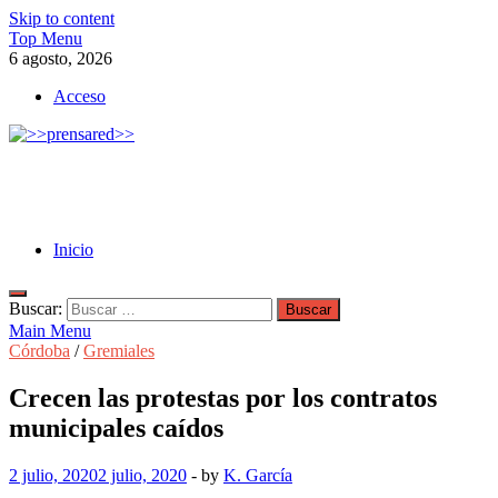
Skip to content
Top Menu
6 agosto, 2026
Acceso
>>prensared>>
LA AGENCIA DE NOTICIAS DEL CISPREN
Inicio
Buscar:
Main Menu
Córdoba
/
Gremiales
Crecen las protestas por los contratos
municipales caídos
2 julio, 2020
2 julio, 2020
-
by
K. García