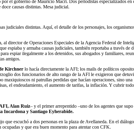
por el gobierno de Mauricio Macri. Dos periodistas especializados en c
 doce causas distintas. Mesa judicial.
s judiciales distintas. Aquí, el detalle de los personajes, los organismo
, al director de Operaciones Especiales de la Agencia Federal de Intelige
e espiaba y armaba causas judiciales, también reportaba a través de do
ra espiar ilegalmente a los detenidos, sus abogados y familiares, reuní
tas amigos.
de Kirchner
lo hacía directamente la AFI; los mails de políticos oposit
rzoglio dos funcionarios de alto rango de la AFI le exigieron que detuv
bo maxiquioscos ni patrullas perdidas que hacían operaciones, sino una
ivisas, el endeudamiento, el aumento de tarifas, la inflación. Y cubrir to
 AFI, Alan Ruiz
– y el primer arrepentido –uno de los agentes que supo 
ia Incardona y Santiago Eyherabide.
ijo que escuchó a dos personas en la plaza de Avellaneda. En el diálog
ban ocupadas y que era buen momento para atentar con CFK.