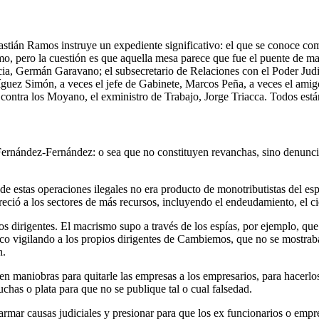
Sebastián Ramos instruye un expediente significativo: el que se conoce c
ismo, pero la cuestión es que aquella mesa parece que fue el puente de m
sticia, Germán Garavano; el subsecretario de Relaciones con el Poder Jud
íguez Simón, a veces el jefe de Gabinete, Marcos Peña, a veces el amigo
s contra los Moyano, el exministro de Trabajo, Jorge Triacca. Todos est
e Fernández-Fernández: o sea que no constituyen revanchas, sino denun
e estas operaciones ilegales no era producto de monotributistas del esp
reció a los sectores de más recursos, incluyendo el endeudamiento, el ci
ros dirigentes. El macrismo supo a través de los espías, por ejemplo, qu
tico vigilando a los propios dirigentes de Cambiemos, que no se mostra
n.
 en maniobras para quitarle las empresas a los empresarios, para hacerl
chas o plata para que no se publique tal o cual falsedad.
 armar causas judiciales y presionar para que los ex funcionarios o emp