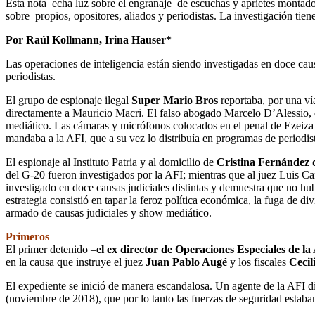
Esta nota echa luz sobre el engranaje de escuchas y aprietes montado 
sobre propios, opositores, aliados y periodistas. La investigación tiene
Por Raúl Kollmann, Irina Hauser*
Las operaciones de inteligencia están siendo investigadas en doce causa
periodistas.
El grupo de espionaje ilegal
Super Mario Bros
reportaba, por una vía
directamente a Mauricio Macri. El falso abogado Marcelo D’Alessio, qu
mediático. Las cámaras y micrófonos colocados en el penal de Ezeiza pa
mandaba a la AFI, que a su vez lo distribuía en programas de periodis
El espionaje al Instituto Patria y al domicilio de
Cristina Fernández 
del G-20 fueron investigados por la AFI; mientras que al juez Luis Ca
investigado en doce causas judiciales distintas y demuestra que no hu
estrategia consistió en tapar la feroz política económica, la fuga de d
armado de causas judiciales y show mediático.
Primeros
El primer detenido –
el ex director de Operaciones Especiales de la
en la causa que instruye el juez
Juan Pablo Augé
y los fiscales
Cecil
El expediente se inició de manera escandalosa. Un agente de la AFI d
(noviembre de 2018), que por lo tanto las fuerzas de seguridad esta