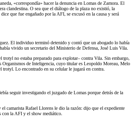
llaneda, «correspondía» hacer la denuncia en Lomas de Zamora. El
ra clandestina. O sea que el diálogo de la plaza no existió, la
 dice que fue engañado por la AFI, se excusó en la causa y será
ríguez. El individuo terminó detenido y contó que un abogado lo había
 había vivido un secretario del Ministerio de Defensa, José Luis Vila.
l trotyl no estaba preparado para explotar– contra Vila. Sin embargo,
os Organismos de Inteligencia, cuyo titular es Leopoldo Moreau, Melo
trotyl. Lo encontrado en su celular le jugará en contra.
debía seguir investigando el juzgado de Lomas porque detrás de la
l camarista Rafael Llorens le dio la razón: dijo que el expediente
s con la AFI y el show mediático.