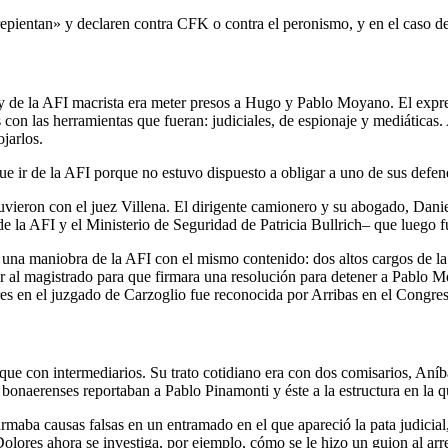
arrepientan» y declaren contra CFK o contra el peronismo, y en el caso 
 de la AFI macrista era meter presos a Hugo y Pablo Moyano. El expresi
con las herramientas que fueran: judiciales, de espionaje y mediáticas.
jarlos.
 ir de la AFI porque no estuvo dispuesto a obligar a uno de sus defend
ieron con el juez Villena. El dirigente camionero y su abogado, Danie
la AFI y el Ministerio de Seguridad de Patricia Bullrich– que luego fue
a maniobra de la AFI con el mismo contenido: dos altos cargos de la c
r al magistrado para que firmara una resolución para detener a Pablo Mo
tores en el juzgado de Carzoglio fue reconocida por Arribas en el Congre
ue con intermediarios. Su trato cotidiano era con dos comisarios, Aní
onaerenses reportaban a Pablo Pinamonti y éste a la estructura en la qu
ba causas falsas en un entramado en el que apareció la pata judicial, a
Dolores ahora se investiga, por ejemplo, cómo se le hizo un guion al a