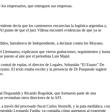
de los empresarios, que entreguen sus empresas.
dente decía que los camioneros encarecían la logística argentina y,
 Al punto de que el juez Villena encontró evidencias de que ya se
idos, barrabrava de Independiente, a declarar contra los Moyano.
l Llermanos, explicaron que vieron grabaciones, seguimientos y hasta
 puesto al aire por el periodista Luis Majul.
entral de espías, el director de Legales, Sebastián “El Enano” De
yano. El texto estaba escrito y la presencia de Di Pasqueale sugiere
so.
bal Degastaldi y Ricardo Bogoliuk, que formaron parte de una
e revistaban otros directores de la AFI.
 través del procesado fiscal Carlos Stornelli, y la pata mediática, con
rrepentido Leonardo Fariña; ya constaba cómo apretaron al exgerente