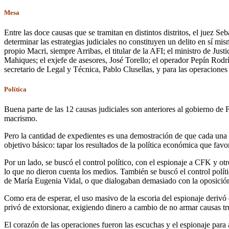
Mesa
Entre las doce causas que se tramitan en distintos distritos, el juez 
determinar las estrategias judiciales no constituyen un delito en sí m
propio Macri, siempre Arribas, el titular de la AFI; el ministro de Ju
Mahiques; el exjefe de asesores, José Torello; el operador Pepín Rodr
secretario de Legal y Técnica, Pablo Clusellas, y para las operacione
Política
Buena parte de las 12 causas judiciales son anteriores al gobierno d
macrismo.
Pero la cantidad de expedientes es una demostración de que cada una d
objetivo básico: tapar los resultados de la política económica que favo
Por un lado, se buscó el control político, con el espionaje a CFK y ot
lo que no dieron cuenta los medios. También se buscó el control polí
de María Eugenia Vidal, o que dialogaban demasiado con la oposició
Como era de esperar, el uso masivo de la escoria del espionaje derivó
privó de extorsionar, exigiendo dinero a cambio de no armar causas tru
El corazón de las operaciones fueron las escuchas y el espionaje para