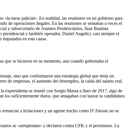
omo «la mesa judicial». En realidad, las reuniones en un gobierno para
ando de operaciones ilegales. En las reuniones se sentaban a veces el
icial y subsecretario de Asuntos Penitenciarios, Juan Bautista
 presidencial y también operador, Daniel Angelici, casi siempre el
án imputados en esta causa.
cias que se hicieron en su momento, aun cuando gobernaba el
ionaje, sino que conformaron una estrategia global que tenía un
erre de empresas, el aumento del desempleo, la caída del salario real.
e la expresidenta se reunió con Sergio Massa a fines de 2017, algo de
ban los suficientemente duros, que amagaban con lanzar la candidatura
os renunciar a licitaciones y un agente trucho como D’Alessio no se
resarios se «arrepientan» y declaren contra CFK y el peronismo. La