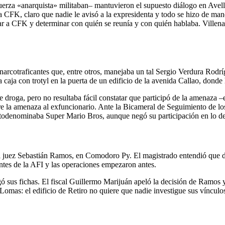
uerza «anarquista» militaban– mantuvieron el supuesto diálogo en Ave
a CFK, claro que nadie le avisó a la expresidenta y todo se hizo de mane
ar a CFK y determinar con quién se reunía y con quién hablaba. Villena
 narcotraficantes que, entre otros, manejaba un tal Sergio Verdura Rod
 caja con trotyl en la puerta de un edificio de la avenida Callao, donde
 droga, pero no resultaba fácil constatar que participó de la amenaza –e
bre la amenaza al exfuncionario. Ante la Bicameral de Seguimiento de l
todenominaba Super Mario Bros, aunque negó su participación en lo del 
e el juez Sebastián Ramos, en Comodoro Py. El magistrado entendió que 
tes de la AFI y las operaciones empezaron antes.
us fichas. El fiscal Guillermo Marijuán apeló la decisión de Ramos y e
omas: el edificio de Retiro no quiere que nadie investigue sus vínculo