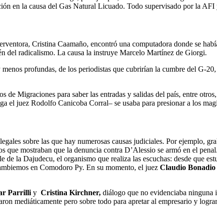
ón en la causa del Gas Natural Licuado. Todo supervisado por la AFI y 
interventora, Cristina Caamaño, encontró una computadora donde se habí
én del radicalismo. La causa la instruye Marcelo Martínez de Giorgi.
menos profundas, de los periodistas que cubrirían la cumbre del G-20, 
 de Migraciones para saber las entradas y salidas del país, entre otros
ga el juez Rodolfo Canicoba Corral– se usaba para presionar a los magi
gales sobre las que hay numerosas causas judiciales. Por ejemplo, gra
os que mostraban que la denuncia contra D’Alessio se armó en el penal
able de la Dajudecu, el organismo que realiza las escuchas: desde que e
e Cambiemos en Comodoro Py. En su momento, el juez
Claudio Bonadio
r Parrilli
y
Cristina Kirchner,
diálogo que no evidenciaba ninguna il
ron mediáticamente pero sobre todo para apretar al empresario y lograr q