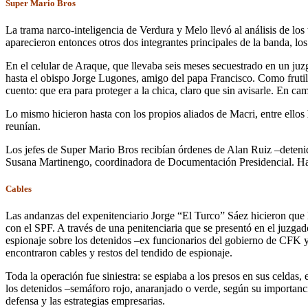
Super Mario Bros
La trama narco-inteligencia de Verdura y Melo llevó al análisis de l
aparecieron entonces otros dos integrantes principales de la banda, lo
En el celular de Araque, que llevaba seis meses secuestrado en un juzg
hasta el obispo Jorge Lugones, amigo del papa Francisco. Como frutil
cuento: que era para proteger a la chica, claro que sin avisarle. En c
Lo mismo hicieron hasta con los propios aliados de Macri, entre ellos
reunían.
Los jefes de Super Mario Bros recibían órdenes de Alan Ruiz –detenid
Susana Martinengo, coordinadora de Documentación Presidencial. Hay 
Cables
Las andanzas del expenitenciario Jorge “El Turco” Sáez hicieron que 
con el SPF. A través de una penitenciaria que se presentó en el juzga
espionaje sobre los detenidos –ex funcionarios del gobierno de CFK 
encontraron cables y restos del tendido de espionaje.
Toda la operación fue siniestra: se espiaba a los presos en sus celdas
los detenidos –semáforo rojo, anaranjado o verde, según su importancia–
defensa y las estrategias empresarias.