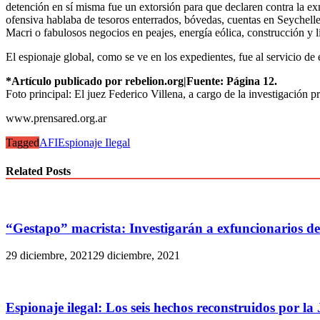
detención en sí misma fue un extorsión para que declaren contra la e
ofensiva hablaba de tesoros enterrados, bóvedas, cuentas en Seychelle
Macri o fabulosos negocios en peajes, energía eólica, construcción y 
El espionaje global, como se ve en los expedientes, fue al servicio de
*Artículo publicado por rebelion.org|Fuente: Página 12.
Foto principal: El juez Federico Villena, a cargo de la investigación p
www.prensared.org.ar
Tagged
AFI
Espionaje Ilegal
Related Posts
“Gestapo” macrista: Investigarán a exfuncionarios de 
29 diciembre, 2021
29 diciembre, 2021
Espionaje ilegal: Los seis hechos reconstruidos por la 