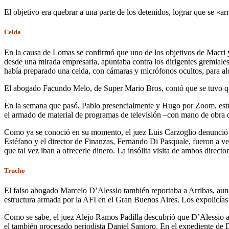
El objetivo era quebrar a una parte de los detenidos, lograr que se «
Celda
En la causa de Lomas se confirmó que uno de los objetivos de Macri y
desde una mirada empresaria, apuntaba contra los dirigentes gremiales 
había preparado una celda, con cámaras y micrófonos ocultos, para alo
El abogado Facundo Melo, de Super Mario Bros, contó que se tuvo que
En la semana que pasó, Pablo presencialmente y Hugo por Zoom, estuv
el armado de material de programas de televisión –con mano de obra de 
Como ya se conoció en su momento, el juez Luis Carzoglio denunció un
Estéfano y el director de Finanzas, Fernando Di Pasquale, fueron a ve
que tal vez iban a ofrecerle dinero. La insólita visita de ambos direc
Trucho
El falso abogado Marcelo D’Alessio también reportaba a Arribas, aunq
estructura armada por la AFI en el Gran Buenos Aires. Los expolicías b
Como se sabe, el juez Alejo Ramos Padilla descubrió que D’Alessio arma
el también procesado periodista Daniel Santoro. En el expediente de 