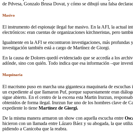
de Pdvesa, Gonzalo Brusa Dovat, y cómo se dibujó una falsa declaraci
Masivo
El instrumento del espionaje ilegal fue masivo. En la AFI, la actual 
electrónicos: eran cuentas de organizaciones kirchneristas, pero tambi
Igualmente en la AFI se encontraron investigaciones, más profundas y 
investigación también está a cargo de Martínez de Giorgi.
En la causa de Dolores quedó evidenciado que se accedía a los archivos
adónde, sino con quién. Todo indica que esa información –que investi
Maquinaria
El macrismo puso en marcha una gigantesca maquinaria de escuchas ile
un expediente al que llamaron Puf, porque supuestamente eran diálog
sigue abierto. En el centro de la escena esta Martin Irurzun, respons
obtenidos de forma ilegal. Irurzun fue uno de los hombres clave d
expediente lo tiene
Martínez de Giorgi.
De la misma manera armaron un show con aquella escucha entre
Osca
hicieron con un llamada entre Lázaro Báez y su abogada, la que utiliza
pidiendo a Canicoba que la reabra.