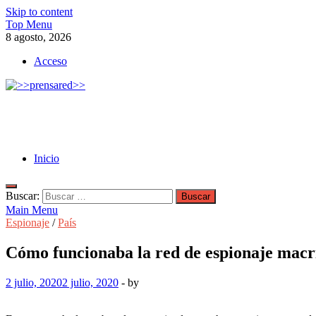
Skip to content
Top Menu
8 agosto, 2026
Acceso
>>prensared>>
LA AGENCIA DE NOTICIAS DEL CISPREN
Inicio
Buscar:
Main Menu
Espionaje
/
País
Cómo funcionaba la red de espionaje macri
2 julio, 2020
2 julio, 2020
-
by