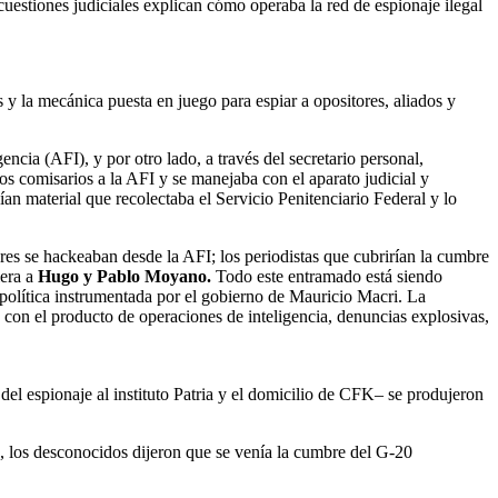
uestiones judiciales explican cómo operaba la red de espionaje ilegal
s y la mecánica puesta en juego para espiar a opositores, aliados y
ncia (AFI), y por otro lado, a través del secretario personal,
s comisarios a la AFI y se manejaba con el aparato judicial y
an material que recolectaba el Servicio Penitenciario Federal y lo
ores se hackeaban desde la AFI; los periodistas que cubrirían la cumbre
iera a
Hugo y Pablo Moyano.
Todo este entramado está siendo
 política instrumentada por el gobierno de Mauricio Macri. La
do con el producto de operaciones de inteligencia, denuncias explosivas,
del espionaje al instituto Patria y el domicilio de CFK– se produjeron
o, los desconocidos dijeron que se venía la cumbre del G-20