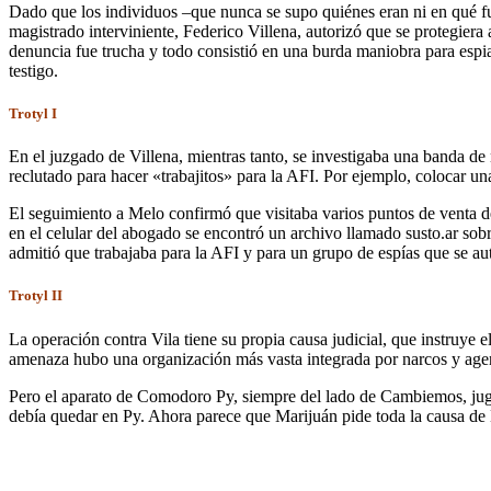
Dado que los individuos –que nunca se supo quiénes eran ni en qué f
magistrado interviniente, Federico Villena, autorizó que se protegiera 
denuncia fue trucha y todo consistió en una burda maniobra para espi
testigo.
Trotyl I
En el juzgado de Villena, mientras tanto, se investigaba una banda de
reclutado para hacer «trabajitos» para la AFI. Por ejemplo, colocar una
El seguimiento a Melo confirmó que visitaba varios puntos de venta de
en el celular del abogado se encontró un archivo llamado susto.ar so
admitió que trabajaba para la AFI y para un grupo de espías que se au
Trotyl II
La operación contra Vila tiene su propia causa judicial, que instruy
amenaza hubo una organización más vasta integrada por narcos y agen
Pero el aparato de Comodoro Py, siempre del lado de Cambiemos, jugó s
debía quedar en Py. Ahora parece que Marijuán pide toda la causa de L