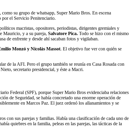
ado, como su grupo de whatsapp, Super Mario Bros. En escena
 por el Servicio Penitenciario.
íticos macristas, opositores, periodistas, dirigentes gremiales y
e Mauricio, y a su pareja,
Salvatore Pica.
Todo se hizo con el mismo
asa de enfrente y desde ahí sacaban fotos y vigilaban.
 Emilio Monzó y Nicolás Massot
. El objetivo fue ver con quién se
tular de la AFI. Pero el grupo también se reunía en Casa Rosada con
to, secretario presidencial, y éste a Macri.
nciario Federal (SPF), porque Super Mario Bros evidenciaba relaciones
rección de Seguridad, se había concretado una enorme operación de
iblemente en Marcos Paz. El juez ordenó los allanamientos y se
tros con sus parejas y familias. Había una clasificación de cada uno de
ía quiebres en la familia, peleas en las parejas, las tácticas de la