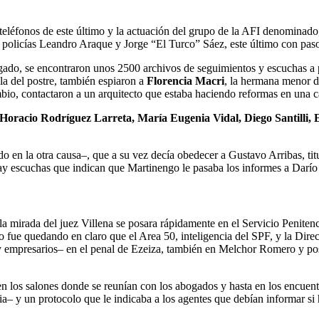
os teléfonos de este último y la actuación del grupo de la AFI denomin
s policías Leandro Araque y Jorge “El Turco” Sáez, este último con paso
ado, se encontraron unos 2500 archivos de seguimientos y escuchas a pol
la del postre, también espiaron a
Florencia Macri
, la hermana menor d
ambio, contactaron a un arquitecto que estaba haciendo reformas en una c
Horacio Rodríguez Larreta, María Eugenia Vidal, Diego Santilli,
o en la otra causa–, que a su vez decía obedecer a Gustavo Arribas, ti
escuchas que indican que Martinengo le pasaba los informes a Darío Nie
la mirada del juez Villena se posara rápidamente en el Servicio Penite
do fue quedando en claro que el Area 50, inteligencia del SPF, y la Di
y empresarios– en el penal de Ezeiza, también en Melchor Romero y pos
, en los salones donde se reunían con los abogados y hasta en los encuen
 y un protocolo que le indicaba a los agentes que debían informar si hab