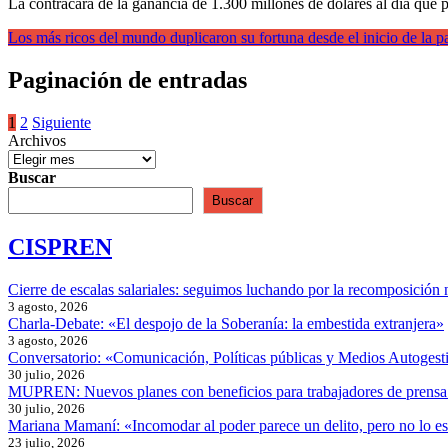
La contracara de la ganancia de 1.300 millones de dólares al día que 
Los más ricos del mundo duplicaron su fortuna desde el inicio de la 
Paginación de entradas
1
2
Siguiente
Archivos
Buscar
Buscar
CISPREN
Cierre de escalas salariales: seguimos luchando por la recomposición 
3 agosto, 2026
Charla-Debate: «El despojo de la Soberanía: la embestida extranjera»
3 agosto, 2026
Conversatorio: «Comunicación, Políticas públicas y Medios Autogesti
30 julio, 2026
MUPREN: Nuevos planes con beneficios para trabajadores de prensa
30 julio, 2026
Mariana Mamaní: «Incomodar al poder parece un delito, pero no lo e
23 julio, 2026