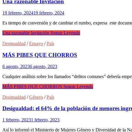
Una razonable Invitación
19 febrero, 2024
19 febrero, 2024
Es tiempo de conversión y de cambiar el rumbo, expresa este documen
Una razonable Invitación
Seguir Leyendo
Desigualdad
/
Ensayo
/
País
MÁS PIBES QUE CHORROS
6 agosto, 2023
6 agosto, 2023
Cualquier análisis sobre los llamados “delitos comunes” debería empe
MÁS PIBES QUE CHORROS
Seguir Leyendo
Desigualdad
/
Género
/
País
Desigualdad: el 64% de la población de menores ingr
1 febrero, 2023
1 febrero, 2023
Así lo informó el Ministerio de Mujeres Género y Diversidad de la Nac