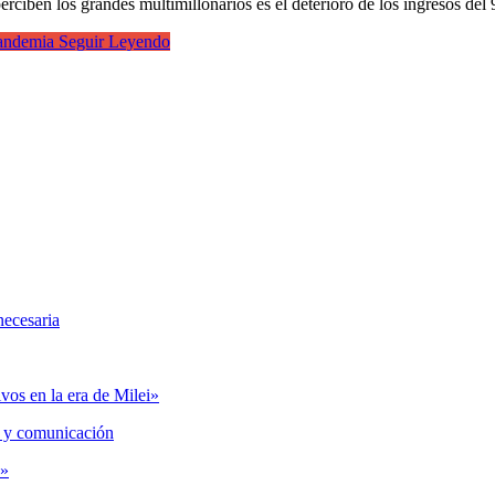
perciben los grandes multimillonarios es el deterioro de los ingresos 
pandemia
Seguir Leyendo
necesaria
vos en la era de Milei»
 y comunicación
s»