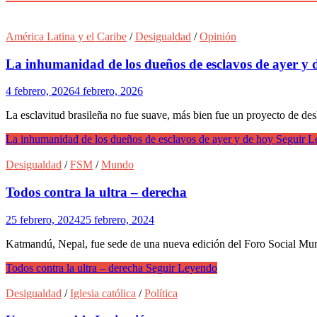
América Latina y el Caribe
/
Desigualdad
/
Opinión
La inhumanidad de los dueños de esclavos de ayer y 
4 febrero, 2026
4 febrero, 2026
La esclavitud brasileña no fue suave, más bien fue un proyecto de desh
La inhumanidad de los dueños de esclavos de ayer y de hoy
Seguir L
Desigualdad
/
FSM
/
Mundo
Todos contra la ultra – derecha
25 febrero, 2024
25 febrero, 2024
Katmandú, Nepal, fue sede de una nueva edición del Foro Social Mund
Todos contra la ultra – derecha
Seguir Leyendo
Desigualdad
/
Iglesia católica
/
Política