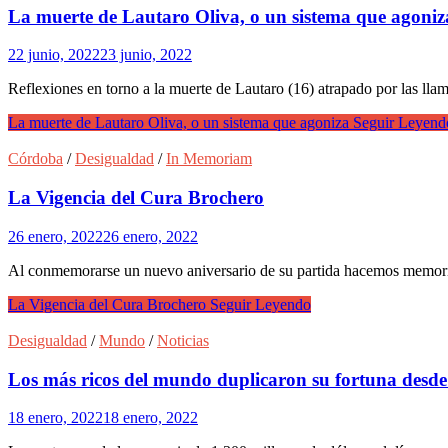
La muerte de Lautaro Oliva, o un sistema que agoniz
22 junio, 2022
23 junio, 2022
Reflexiones en torno a la muerte de Lautaro (16) atrapado por las l
La muerte de Lautaro Oliva, o un sistema que agoniza
Seguir Leyend
Córdoba
/
Desigualdad
/
In Memoriam
La Vigencia del Cura Brochero
26 enero, 2022
26 enero, 2022
Al conmemorarse un nuevo aniversario de su partida hacemos memoria. 
La Vigencia del Cura Brochero
Seguir Leyendo
Desigualdad
/
Mundo
/
Noticias
Los más ricos del mundo duplicaron su fortuna desde 
18 enero, 2022
18 enero, 2022