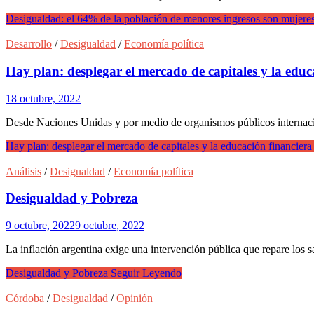
Desigualdad: el 64% de la población de menores ingresos son mujere
Desarrollo
/
Desigualdad
/
Economía política
Hay plan: desplegar el mercado de capitales y la educa
18 octubre, 2022
Desde Naciones Unidas y por medio de organismos públicos internacion
Hay plan: desplegar el mercado de capitales y la educación financiera p
Análisis
/
Desigualdad
/
Economía política
Desigualdad y Pobreza
9 octubre, 2022
9 octubre, 2022
La inflación argentina exige una intervención pública que repare los s
Desigualdad y Pobreza
Seguir Leyendo
Córdoba
/
Desigualdad
/
Opinión