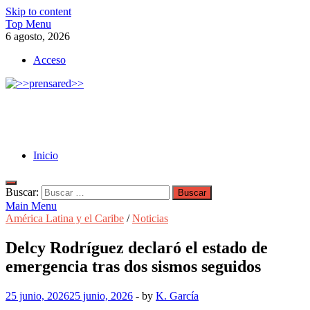
Skip to content
Top Menu
6 agosto, 2026
Acceso
>>prensared>>
LA AGENCIA DE NOTICIAS DEL CISPREN
Inicio
Buscar:
Main Menu
América Latina y el Caribe
/
Noticias
Delcy Rodríguez declaró el estado de
emergencia tras dos sismos seguidos
25 junio, 2026
25 junio, 2026
-
by
K. García