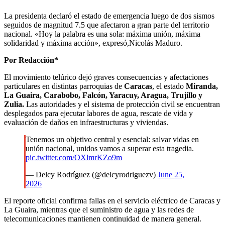
La presidenta declaró el estado de emergencia luego de dos sismos
seguidos de magnitud 7.5 que afectaron a gran parte del territorio
nacional. «Hoy la palabra es una sola: máxima unión, máxima
solidaridad y máxima acción», expresó,Nicolás Maduro.
Por Redacción*
El movimiento telúrico dejó graves consecuencias y afectaciones
particulares en distintas parroquias de
Caracas
, el estado
Miranda,
La Guaira, Carabobo, Falcón, Yaracuy, Aragua, Trujillo y
Zulia.
Las autoridades y el sistema de protección civil se encuentran
desplegados para ejecutar labores de agua, rescate de vida y
evaluación de daños en infraestructuras y viviendas.
Tenemos un objetivo central y esencial: salvar vidas en
unión nacional, unidos vamos a superar esta tragedia.
pic.twitter.com/OXlmrKZo9m
— Delcy Rodríguez (@delcyrodriguezv)
June 25,
2026
El reporte oficial confirma fallas en el servicio eléctrico de Caracas y
La Guaira, mientras que el suministro de agua y las redes de
telecomunicaciones mantienen continuidad de manera general.