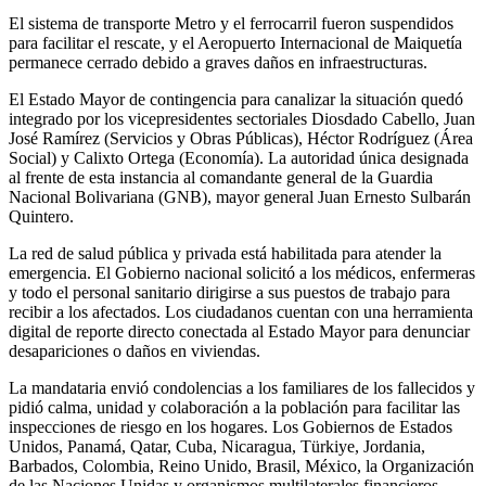
El sistema de transporte Metro y el ferrocarril fueron suspendidos
para facilitar el rescate, y el Aeropuerto Internacional de Maiquetía
permanece cerrado debido a graves daños en infraestructuras.
El Estado Mayor de contingencia para canalizar la situación quedó
integrado por los vicepresidentes sectoriales Diosdado Cabello, Juan
José Ramírez (Servicios y Obras Públicas), Héctor Rodríguez (Área
Social) y Calixto Ortega (Economía). La autoridad única designada
al frente de esta instancia al comandante general de la Guardia
Nacional Bolivariana (GNB), mayor general Juan Ernesto Sulbarán
Quintero.
La red de salud pública y privada está habilitada para atender la
emergencia. El Gobierno nacional solicitó a los médicos, enfermeras
y todo el personal sanitario dirigirse a sus puestos de trabajo para
recibir a los afectados. Los ciudadanos cuentan con una herramienta
digital de reporte directo conectada al Estado Mayor para denunciar
desapariciones o daños en viviendas.
La mandataria envió condolencias a los familiares de los fallecidos y
pidió calma, unidad y colaboración a la población para facilitar las
inspecciones de riesgo en los hogares. Los Gobiernos de Estados
Unidos, Panamá, Qatar, Cuba, Nicaragua, Türkiye, Jordania,
Barbados, Colombia, Reino Unido, Brasil, México, la Organización
de las Naciones Unidas y organismos multilaterales financieros