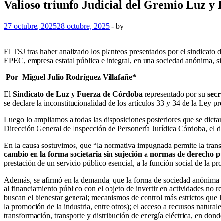
Valioso triunfo Judicial del Gremio Luz y
27 octubre, 2025
28 octubre, 2025
-
by
El TSJ tras haber analizado los planteos presentados por el sindicato d
EPEC, empresa estatal pública e integral, en una sociedad anónima, sie
Por Miguel Julio Rodríguez Villafañe*
El
Sindicato de Luz y Fuerza de Córdoba
representado por su
sec
se declare la inconstitucionalidad de los artículos 33 y 34 de la Ley
Luego lo ampliamos a todas las disposiciones posteriores que se dictar
Dirección General de Inspección de Personería Jurídica Córdoba, el dí
En la causa sostuvimos, que “la normativa impugnada permite la tra
cambio en la forma societaria sin sujeción a normas de derecho pú
prestación de un servicio público esencial, a la función social de la pro
Además, se afirmó en la demanda, que la forma de sociedad anónima “co
al financiamiento público con el objeto de invertir en actividades no r
buscan el bienestar general; mecanismos de control más estrictos que lo
la promoción de la industria, entre otros); el acceso a recursos natura
transformación, transporte y distribución de energía eléctrica, en dond