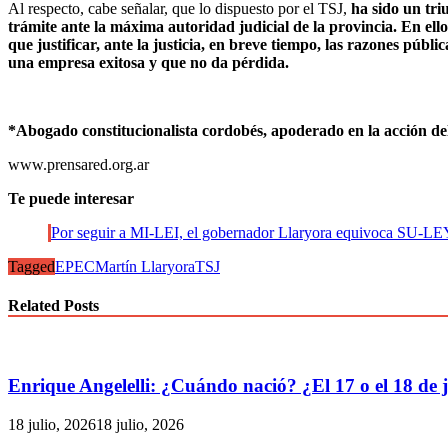
Al respecto, cabe señalar, que lo dispuesto por el TSJ,
ha sido un tri
trámite ante la máxima autoridad judicial de la provincia. En ello
que justificar, ante la justicia, en breve tiempo, las razones púb
una empresa exitosa y que no da pérdida.
*Abogado constitucionalista cordobés, apoderado en la acción del
www.prensared.org.ar
Te puede interesar
Por seguir a MI-LEI, el gobernador Llaryora equivoca SU-
Tagged
EPEC
Martín Llaryora
TSJ
Related Posts
Enrique Angelelli: ¿Cuándo nació? ¿El 17 o el 18 de j
18 julio, 2026
18 julio, 2026