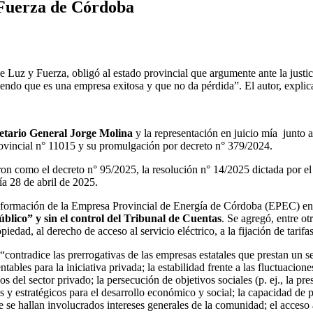
 Fuerza de Córdoba
e Luz y Fuerza, obligó al estado provincial que argumente ante la justici
ndo que es una empresa exitosa y que no da pérdida”. El autor, explica 
retario General Jorge Molina
y la representación en juicio mía junto a
 provincial n° 11015 y su promulgación por decreto n° 379/2024.
on como el decreto n° 95/2025, la resolución n° 14/2025 dictada por el M
a 28 de abril de 2025.
nsformación de la Empresa Provincial de Energía de Córdoba (EPEC) en
blico” y sin el control del Tribunal de Cuentas
. Se agregó, entre ot
piedad, al derecho de acceso al servicio eléctrico, a la fijación de tarifa
ntradice las prerrogativas de las empresas estatales que prestan un se
entables para la iniciativa privada; la estabilidad frente a las fluctuac
s del sector privado; la persecución de objetivos sociales (p. ej., la pre
les y estratégicos para el desarrollo económico y social; la capacidad de 
e se hallan involucrados intereses generales de la comunidad; el acceso 