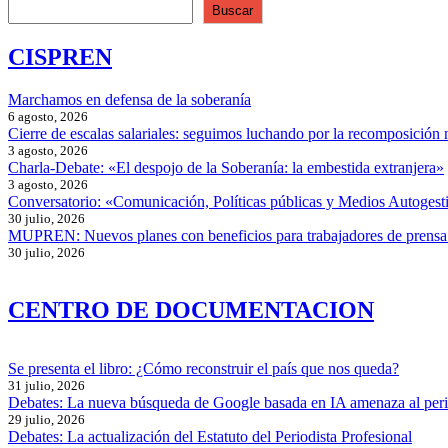
Buscar
CISPREN
Marchamos en defensa de la soberanía
6 agosto, 2026
Cierre de escalas salariales: seguimos luchando por la recomposición 
3 agosto, 2026
Charla-Debate: «El despojo de la Soberanía: la embestida extranjera»
3 agosto, 2026
Conversatorio: «Comunicación, Políticas públicas y Medios Autogesti
30 julio, 2026
MUPREN: Nuevos planes con beneficios para trabajadores de prensa
30 julio, 2026
CENTRO DE DOCUMENTACION
Se presenta el libro: ¿Cómo reconstruir el país que nos queda?
31 julio, 2026
Debates: La nueva búsqueda de Google basada en IA amenaza al per
29 julio, 2026
Debates: La actualización del Estatuto del Periodista Profesional