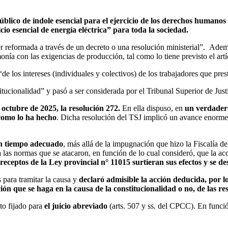
 público de índole esencial para el ejercicio de los derechos humanos
io esencial de energía eléctrica” para toda la sociedad.
r reformada a través de un decreto o una resolución ministerial”. Adem
onía con las exigencias de producción, tal como lo tiene previsto el artí
de los intereses (individuales y colectivos) de los trabajadores que pre
ucionalidad” y pasó a ser considerada por el Tribunal Superior de Just
e octubre de 2025, la resolución 272.
En ella dispuso, en
un verdadero
 como lo ha hecho
. Dicha resolución del TSJ implicó un avance enorme 
en tiempo adecuado
, más allá de la impugnación que hizo la Fiscalía d
las normas que se atacaron, en función de lo cual consideró, que la acc
receptos de la Ley provincial n° 11015 surtieran sus efectos y se
 para tramitar la causa y
declaró admisible la acción deducida, por 
n que se haga en la causa de la constitucionalidad o no, de las r
to fijado para
el juicio abreviado
(arts. 507 y ss. del CPCC). En función