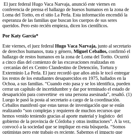
El juez federal Hugo Vaca Narvaja, anunció este viernes en
conferencia de prensa el hallazgo de huesos humanos en la zona de
Loma del Torito, en el sitio La Perla. Esta información encendió la
esperanza de las familias que buscan los cuerpos de sus seres
queridos. Pero esto recién empieza, dicen los científicos.
Por Katy García*
Este viernes, el juez federal
Hugo Vaca Narvaja,
junto al secretario
de derechos humanos, trata y género,
Miguel Ceballos,
confirmó el
hallazgo de restos humanos en la zona de Loma del Torito. Ocurrió
a cinco días del comienzo de las excavaciones realizadas en
cercanías del ex Centro Clandestino de Detención, Tortura y
Exterminio La Perla. El juez recordó que años atrás le tocó entregar
los restos de los estudiantes desaparecidos en 1975, hallados en la
Ochoa, a sus familias. “Cuando esto pasa y se los identifica, pueden
cerrar un capítulo de incertidumbre y dar por terminado el estado de
desaparición para convertirse en una persona asesinada”, resaltó. (1)
Luego le pasó la posta al secretario a cargo de la coordinación.
Ceballos manifestó que estas tareas de investigación que se están
realizando “son complejas y requieren de muchos recursos que
hemos venido teniendo gracias al aporte material y logístico del
gobierno de la provincia de Córdoba y otras instituciones”. A la vez,
convocó a la sociedad que se implique en esta búsqueda. “Somos
optimistas pero este trabajo es reciente. Sabemos el impacto que