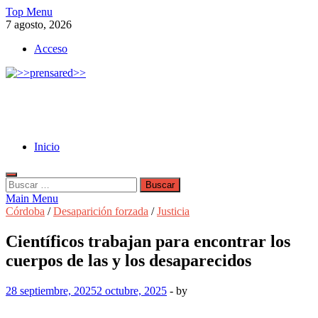
Skip
Top Menu
to
7 agosto, 2026
content
Acceso
>>prensared>>
LA AGENCIA DE NOTICIAS DEL CISPREN
Inicio
Buscar:
Main Menu
Córdoba
/
Desaparición forzada
/
Justicia
Científicos trabajan para encontrar los
cuerpos de las y los desaparecidos
28 septiembre, 2025
2 octubre, 2025
-
by