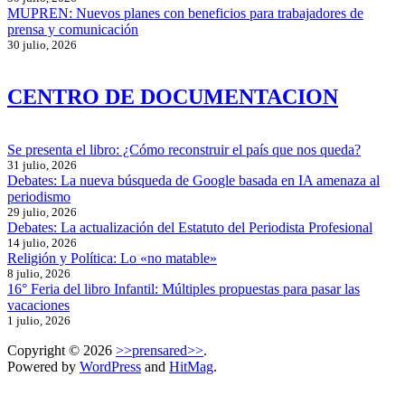
MUPREN: Nuevos planes con beneficios para trabajadores de
prensa y comunicación
30 julio, 2026
CENTRO DE DOCUMENTACION
Se presenta el libro: ¿Cómo reconstruir el país que nos queda?
31 julio, 2026
Debates: La nueva búsqueda de Google basada en IA amenaza al
periodismo
29 julio, 2026
Debates: La actualización del Estatuto del Periodista Profesional
14 julio, 2026
Religión y Política: Lo «no matable»
8 julio, 2026
16° Feria del libro Infantil: Múltiples propuestas para pasar las
vacaciones
1 julio, 2026
Copyright © 2026
>>prensared>>
.
Powered by
WordPress
and
HitMag
.