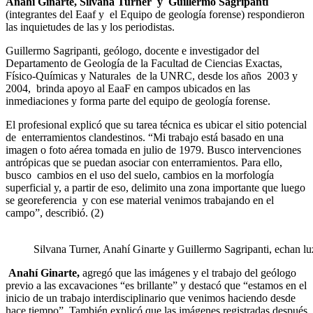
Anahí Ginarte,
Silvana Turner y Guillermo Sagripanti
(integrantes del Eaaf y el Equipo de geología forense) respondieron
las inquietudes de las y los periodistas.
Guillermo Sagripanti, geólogo, docente e investigador del
Departamento de Geología de la Facultad de Ciencias Exactas,
Físico-Químicas y Naturales de la UNRC, desde los años 2003 y
2004, brinda apoyo al EaaF en campos ubicados en las
inmediaciones y forma parte del equipo de geología forense.
El profesional explicó que su tarea técnica es ubicar el sitio potencial
de enterramientos clandestinos. “Mi trabajo está basado en una
imagen o foto aérea tomada en julio de 1979. Busco intervenciones
antrópicas que se puedan asociar con enterramientos. Para ello,
busco cambios en el uso del suelo, cambios en la morfología
superficial y, a partir de eso, delimito una zona importante que luego
se georeferencia y con ese material venimos trabajando en el
campo”, describió. (2)
Silvana Turner, Anahí Ginarte y Guillermo Sagripanti, echan lu
Anahí Ginarte,
agregó que las imágenes y el trabajo del geólogo
previo a las excavaciones “es brillante” y destacó que “estamos en el
inicio de un trabajo interdisciplinario que venimos haciendo desde
hace tiempo”. También explicó que las imágenes registradas después