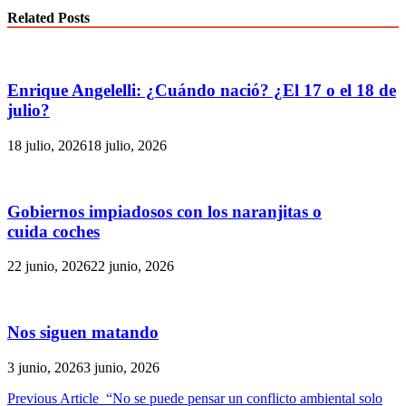
Related Posts
Enrique Angelelli: ¿Cuándo nació? ¿El 17 o el 18 de
julio?
18 julio, 2026
18 julio, 2026
Gobiernos impiadosos con los naranjitas o
cuida coches
22 junio, 2026
22 junio, 2026
Nos siguen matando
3 junio, 2026
3 junio, 2026
Navegación
Previous Article
“No se puede pensar un conflicto ambiental solo