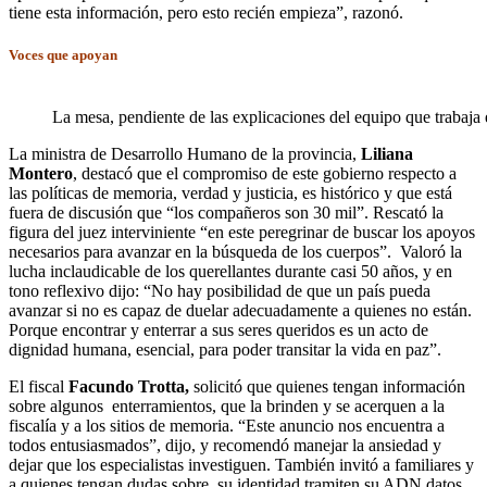
tiene esta información, pero esto recién empieza”, razonó.
Voces que apoyan
La mesa, pendiente de las explicaciones del equipo que trabaja
La ministra de Desarrollo Humano de la provincia,
Liliana
Montero
, destacó que el compromiso de este gobierno respecto a
las políticas de memoria, verdad y justicia, es histórico y que está
fuera de discusión que “los compañeros son 30 mil”. Rescató la
figura del juez interviniente “en este peregrinar de buscar los apoyos
necesarios para avanzar en la búsqueda de los cuerpos”. Valoró la
lucha inclaudicable de los querellantes durante casi 50 años, y en
tono reflexivo dijo: “No hay posibilidad de que un país pueda
avanzar si no es capaz de duelar adecuadamente a quienes no están.
Porque encontrar y enterrar a sus seres queridos es un acto de
dignidad humana, esencial, para poder transitar la vida en paz”.
El fiscal
Facundo Trotta,
solicitó que quienes tengan información
sobre algunos enterramientos, que la brinden y se acerquen a la
fiscalía y a los sitios de memoria. “Este anuncio nos encuentra a
todos entusiasmados”, dijo, y recomendó manejar la ansiedad y
dejar que los especialistas investiguen. También invitó a familiares y
a quienes tengan dudas sobre su identidad tramiten su ADN datos