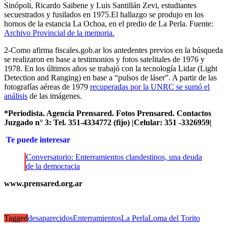
Sinópoli, Ricardo Saibene y Luis Santillán Zevi, estudiantes
secuestrados y fusilados en 1975.El hallazgo se produjo en los
hornos de la estancia La Ochoa, en el predio de La Perla. Fuente:
Archivo Provincial de la memoria.
2-Como afirma fiscales.gob.ar los antedentes previos en la búsqueda
se realizaron en base a testimonios y fotos satelitales de 1976 y
1978. En los últimos años se trabajó con la tecnología Lidar (Light
Detection and Ranging) en base a “pulsos de láser”. A partir de las
fotografías aéreas de 1979
recuperadas por la UNRC se sumó el
análisis
de las imágenes.
*Periodista. Agencia Prensared. Fotos Prensared. Contactos
Juzgado n° 3: Tel. 351-4334772 (fijo) |Celular: 351 -3326959|
Te puede interesar
Conversatorio: Enterramientos clandestinos, una deuda
de la democracia
www.prensared.org.ar
Tagged
desaparecidos
Enterramientos
La Perla
Loma del Torito