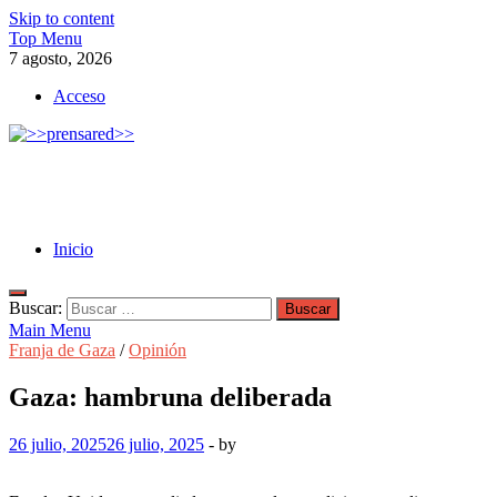
Skip to content
Top Menu
7 agosto, 2026
Acceso
>>prensared>>
LA AGENCIA DE NOTICIAS DEL CISPREN
Inicio
Buscar:
Main Menu
Franja de Gaza
/
Opinión
Gaza: hambruna deliberada
26 julio, 2025
26 julio, 2025
-
by