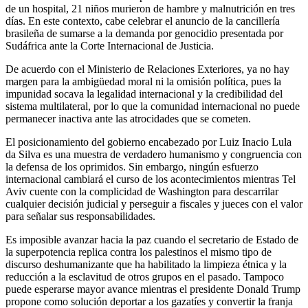
de un hospital, 21 niños murieron de hambre y malnutrición en tres
días. En este contexto, cabe celebrar el anuncio de la cancillería
brasileña de sumarse a la demanda por genocidio presentada por
Sudáfrica ante la Corte Internacional de Justicia.
De acuerdo con el Ministerio de Relaciones Exteriores, ya no hay
margen para la ambigüedad moral ni la omisión política, pues la
impunidad socava la legalidad internacional y la credibilidad del
sistema multilateral, por lo que la comunidad internacional no puede
permanecer inactiva ante las atrocidades que se cometen.
El posicionamiento del gobierno encabezado por Luiz Inacio Lula
da Silva es una muestra de verdadero humanismo y congruencia con
la defensa de los oprimidos. Sin embargo, ningún esfuerzo
internacional cambiará el curso de los acontecimientos mientras Tel
Aviv cuente con la complicidad de Washington para descarrilar
cualquier decisión judicial y perseguir a fiscales y jueces con el valor
para señalar sus responsabilidades.
Es imposible avanzar hacia la paz cuando el secretario de Estado de
la superpotencia replica contra los palestinos el mismo tipo de
discurso deshumanizante que ha habilitado la limpieza étnica y la
reducción a la esclavitud de otros grupos en el pasado. Tampoco
puede esperarse mayor avance mientras el presidente Donald Trump
propone como solución deportar a los gazatíes y convertir la franja