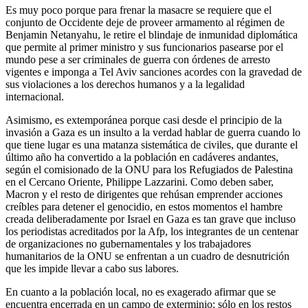
Es muy poco porque para frenar la masacre se requiere que el
conjunto de Occidente deje de proveer armamento al régimen de
Benjamin Netanyahu, le retire el blindaje de inmunidad diplomática
que permite al primer ministro y sus funcionarios pasearse por el
mundo pese a ser criminales de guerra con órdenes de arresto
vigentes e imponga a Tel Aviv sanciones acordes con la gravedad de
sus violaciones a los derechos humanos y a la legalidad
internacional.
Asimismo, es extemporánea porque casi desde el principio de la
invasión a Gaza es un insulto a la verdad hablar de guerra cuando lo
que tiene lugar es una matanza sistemática de civiles, que durante el
último año ha convertido a la población en cadáveres andantes,
según el comisionado de la ONU para los Refugiados de Palestina
en el Cercano Oriente, Philippe Lazzarini. Como deben saber,
Macron y el resto de dirigentes que rehúsan emprender acciones
creíbles para detener el genocidio, en estos momentos el hambre
creada deliberadamente por Israel en Gaza es tan grave que incluso
los periodistas acreditados por la Afp, los integrantes de un centenar
de organizaciones no gubernamentales y los trabajadores
humanitarios de la ONU se enfrentan a un cuadro de desnutrición
que les impide llevar a cabo sus labores.
En cuanto a la población local, no es exagerado afirmar que se
encuentra encerrada en un campo de exterminio: sólo en los restos