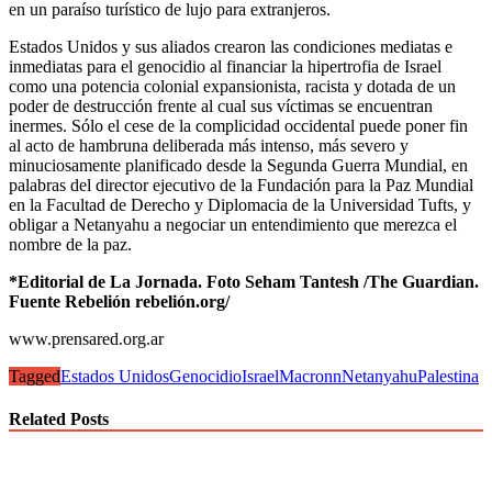
en un paraíso turístico de lujo para extranjeros.
Estados Unidos y sus aliados crearon las condiciones mediatas e
inmediatas para el genocidio al financiar la hipertrofia de Israel
como una potencia colonial expansionista, racista y dotada de un
poder de destrucción frente al cual sus víctimas se encuentran
inermes. Sólo el cese de la complicidad occidental puede poner fin
al acto de hambruna deliberada más intenso, más severo y
minuciosamente planificado desde la Segunda Guerra Mundial, en
palabras del director ejecutivo de la Fundación para la Paz Mundial
en la Facultad de Derecho y Diplomacia de la Universidad Tufts, y
obligar a Netanyahu a negociar un entendimiento que merezca el
nombre de la paz.
*Editorial de
La Jornada. Foto Seham Tantesh /The Guardian.
Fuente Rebelión rebelión.org/
www.prensared.org.ar
Tagged
Estados Unidos
Genocidio
Israel
Macronn
Netanyahu
Palestina
Related Posts