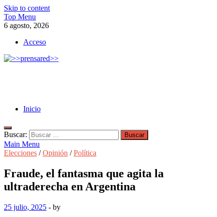
Skip to content
Top Menu
6 agosto, 2026
Acceso
>>prensared>>
LA AGENCIA DE NOTICIAS DEL CISPREN
Inicio
Buscar:
Main Menu
Elecciones
/
Opinión
/
Política
Fraude, el fantasma que agita la
ultraderecha en Argentina
25 julio, 2025
-
by