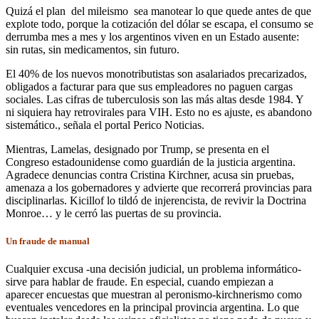
Quizá el plan del mileismo sea manotear lo que quede antes de que
explote todo, porque la cotización del dólar se escapa, el consumo se
derrumba mes a mes y los argentinos viven en un Estado ausente:
sin rutas, sin medicamentos, sin futuro.
El 40% de los nuevos monotributistas son asalariados precarizados,
obligados a facturar para que sus empleadores no paguen cargas
sociales. Las cifras de tuberculosis son las más altas desde 1984. Y
ni siquiera hay retrovirales para VIH. Esto no es ajuste, es abandono
sistemático., señala el portal Perico Noticias.
Mientras, Lamelas, designado por Trump, se presenta en el
Congreso estadounidense como guardián de la justicia argentina.
Agradece denuncias contra Cristina Kirchner, acusa sin pruebas,
amenaza a los gobernadores y advierte que recorrerá provincias para
disciplinarlas. Kicillof lo tildó de injerencista, de revivir la Doctrina
Monroe… y le cerró las puertas de su provincia.
Un fraude de manual
Cualquier excusa -una decisión judicial, un problema informático-
sirve para hablar de fraude. En especial, cuando empiezan a
aparecer encuestas que muestran al peronismo-kirchnerismo como
eventuales vencedores en la principal provincia argentina. Lo que