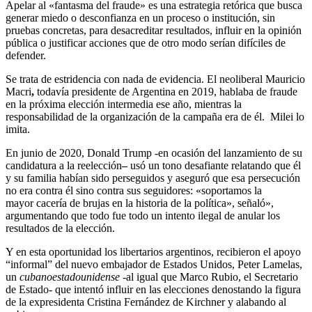
Apelar al «fantasma del fraude» es una estrategia retórica que busca
generar miedo o desconfianza en un proceso o institución, sin
pruebas concretas, para desacreditar resultados, influir en la opinión
pública o justificar acciones que de otro modo serían difíciles de
defender.
Se trata de estridencia con nada de evidencia. El neoliberal Mauricio
Macri
,
todavía presidente de Argentina en 2019, hablaba de fraude
en la próxima elección intermedia ese año, mientras la
responsabilidad de la organización de la campaña era de él. Milei lo
imita.
En junio de 2020, Donald Trump -en ocasión del lanzamiento de su
candidatura a la reelección
–
usó un tono desafiante relatando que él
y su familia habían sido perseguidos y aseguró que esa persecución
no era contra él sino contra sus seguidores: «soportamos la
mayor cacería de brujas en la historia de la política», señaló»,
argumentando que todo fue todo un intento ilegal de anular los
resultados de la elección.
Y en esta oportunidad los libertarios argentinos, recibieron el apoyo
“informal” del nuevo embajador de Estados Unidos, Peter Lamelas,
un
cubanoestadounidense
-al igual que Marco Rubio, el Secretario
de Estado- que intentó influir en las elecciones denostando la figura
de la expresidenta Cristina Fernández de Kirchner y alabando al