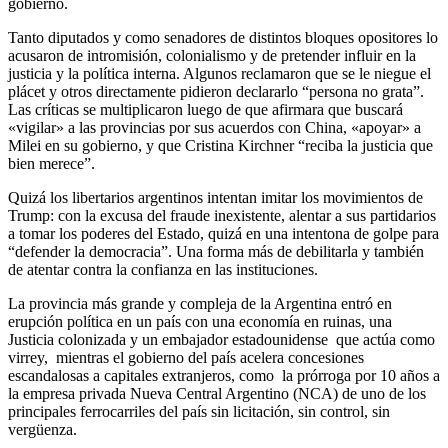
gobierno.
Tanto diputados y como senadores de distintos bloques opositores lo
acusaron de intromisión, colonialismo y de pretender influir en la
justicia y la política interna. Algunos reclamaron que se le niegue el
plácet y otros directamente pidieron declararlo “persona no grata”.
Las críticas se multiplicaron luego de que afirmara que buscará
«vigilar» a las provincias por sus acuerdos con China, «apoyar» a
Milei en su gobierno, y que Cristina Kirchner “reciba la justicia que
bien merece”.
Quizá los libertarios argentinos intentan imitar los movimientos de
Trump: con la excusa del fraude inexistente, alentar a sus partidarios
a tomar los poderes del Estado, quizá en una intentona de golpe para
“defender la democracia”. Una forma más de debilitarla y también
de atentar contra la confianza en las instituciones.
La provincia más grande y compleja de la Argentina entró en
erupción política en un país con una economía en ruinas, una
Justicia colonizada y un embajador estadounidense que actúa como
virrey, mientras el gobierno del país acelera concesiones
escandalosas a capitales extranjeros, como la prórroga por 10 años a
la empresa privada Nueva Central Argentino (NCA) de uno de los
principales ferrocarriles del país sin licitación, sin control, sin
vergüenza.