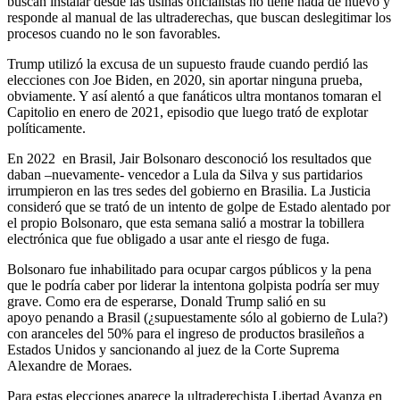
buscan instalar desde las usinas oficialistas no tiene nada de nuevo y
responde al manual de las ultraderechas, que buscan deslegitimar los
procesos cuando no le son favorables.
Trump utilizó la excusa de un supuesto fraude cuando perdió las
elecciones con Joe Biden, en 2020, sin aportar ninguna prueba,
obviamente. Y así alentó a que fanáticos ultra montanos tomaran el
Capitolio en enero de 2021, episodio que luego trató de explotar
políticamente.
En 2022 en Brasil, Jair Bolsonaro desconoció los resultados que
daban –nuevamente- vencedor a Lula da Silva y sus partidarios
irrumpieron en las tres sedes del gobierno en Brasilia. La Justicia
consideró que se trató de un intento de golpe de Estado alentado por
el propio Bolsonaro, que esta semana salió a mostrar la tobillera
electrónica que fue obligado a usar ante el riesgo de fuga.
Bolsonaro fue inhabilitado para ocupar cargos públicos y la pena
que le podría caber por liderar la intentona golpista podría ser muy
grave. Como era de esperarse, Donald Trump salió en su
apoyo penando a Brasil (¿supuestamente sólo al gobierno de Lula?)
con aranceles del 50% para el ingreso de productos brasileños a
Estados Unidos y sancionando al juez de la Corte Suprema
Alexandre de Moraes.
Para estas elecciones aparece la ultraderechista Libertad Avanza en