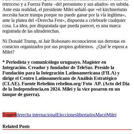
retroceso y a Fuerza Patria –del peronismo y sus aliados- en subida.
Ante esta realidad, el presidente Milei señaló que «el kirchnerismo
necesita hacer trampa porque no puede ganar por la vía legítima»,
ante la platea del «Derecha Fest», dispuesta a celebrarle cualquier
cosa. La idea, por disparatada que pueda parecer, es una marca
registrada de las ultraderechas.
Ni Donald Trump, ni Jair Bolsonaro reconocieron sus derrotas en
comicios organizados por sus propios gobiernos. ¿Qué le espera a
Milei?
* Periodista y comunicólogo uruguayo. Magíster en
Integración. Creador y fundador de TeleSur. Preside la
Fundación para la Integración Latinoamericana (FILA) y
dirige el Centro Latinoamericano de Análisis Estratégico
(CLAE). Fuente Rebelión rebelion.org/ Foto AP. (Acto del Dia
de la Independencia,en 2024. Milei y la vice posaron en un
tanque de guerra).
Tagged
derecha internacional
Elecciones
libertarios
Macri
Milei
Related Posts