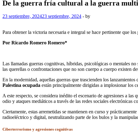
De la guerra fría cultural a la guerra mul
23 septiembre, 2024
23 septiembre, 2024
-
by
Para obtener la victoria necesaria e integral se hace pertinente que lo
Por Ricardo Romero Romero*
Las llamadas guerras cognitivas, híbridas, psicológicas o mentales no
las querellas o confrontaciones que no son cuerpo a cuerpo existen des
En la modernidad, aquellas guerras que trascienden los lanzamientos d
Palestina ocupada
están principalmente dirigidas a implosionar los c
A este respecto, se considera inédito el escenario de agresiones a las
odio y ataques mediáticos a través de las redes sociales electrónicas co
Ciertamente, estas arremetidas se mantienen en curso y prácticamente 
radioeléctrico y digital, neutralizando parte de los bulos y la manip
Ciberterrorismo y agresiones cognitivas