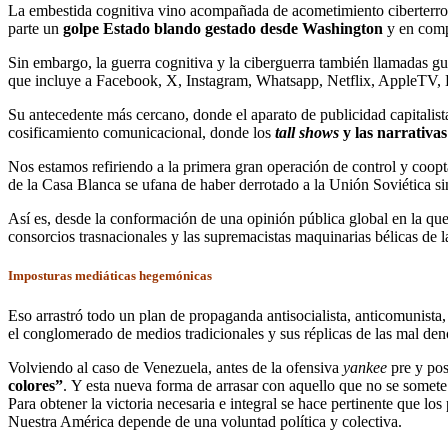
La embestida cognitiva vino acompañada de acometimiento ciberterrori
parte un
golpe Estado blando gestado desde Washington
y en compl
Sin embargo, la guerra cognitiva y la ciberguerra también llamadas gu
que incluye a Facebook, X, Instagram, Whatsapp, Netflix, AppleTV,
Su antecedente más cercano, donde el aparato de publicidad capitalis
cosificamiento comunicacional, donde los
tall shows
y las narrativas
Nos estamos refiriendo a la primera gran operación de control y coopt
de la Casa Blanca se ufana de haber derrotado a la Unión Soviética si
Así es, desde la conformación de una opinión pública global en la que i
consorcios trasnacionales y las supremacistas maquinarias bélicas de
Imposturas mediáticas hegemónicas
Eso arrastró todo un plan de propaganda antisocialista, anticomunista
el conglomerado de medios tradicionales y sus réplicas de las mal den
Volviendo al caso de Venezuela, antes de la ofensiva
yankee
pre y pos
colores”
. Y esta nueva forma de arrasar con aquello que no se somete
Para obtener la victoria necesaria e integral se hace pertinente que l
Nuestra América depende de una voluntad política y colectiva.