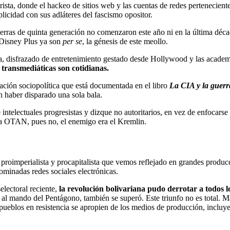
sta, donde el hackeo de sitios web y las cuentas de redes pertenecient
icidad con sus adláteres del fascismo opositor.
erras de quinta generación no comenzaron este año ni en la última décad
 Disney Plus ya son
per se
, la génesis de este meollo.
ta, disfrazado de entretenimiento gestado desde Hollywood y las acade
 transmediáticas son cotidianas.
ación sociopolítica que está documentada en el libro
La CIA y la guerra
n haber disparado una sola bala.
ntelectuales progresistas y dizque no autoritarios, en vez de enfocarse en
 la OTAN, pues no, el enemigo era el Kremlin.
, proimperialista y procapitalista que vemos reflejado en grandes produc
ominadas redes sociales electrónicas.
electoral reciente,
la revolución bolivariana pudo derrotar a todos 
 al mando del Pentágono, también se superó. Este triunfo no es total. 
os pueblos en resistencia se apropien de los medios de producción, inclu