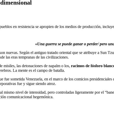
tidimensional
s pueblos en resistencia se apropien de los medios de producción, incluy
«
Una guerra se puede ganar o perder/
pero una
 son nuevas. Según el antiguo tratado oriental que se atribuye a Sun Tz
de las eras tempranas de las civilizaciones.
e misiles, las detonaciones de napalm o los,
racimos de fósforo blanc
erebros. La mente es el campo de batalla.
 que fue sometida Venezuela, en el marco de los comicios presidenciales
rporativas fue y sigue siendo atroz.
al mismo nivel de intensidad, pero controladas ligeramente por el “bane
ulación comunicacional hegemónica.