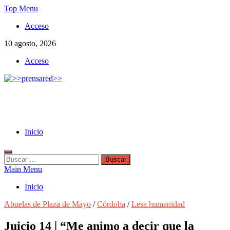
Skip
Top Menu
to
Acceso
content
10 agosto, 2026
Acceso
>>prensared>>
LA AGENCIA DE NOTICIAS DEL CISPREN
Inicio
Buscar:
Main Menu
Inicio
Abuelas de Plaza de Mayo
/
Córdoba
/
Lesa humanidad
Juicio 14 | “Me animo a decir que la