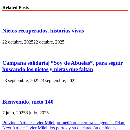
Related Posts
Nietos recuperados, historias vivas
22 octubre, 2025
22 octubre, 2025
Campaña solidaria| “Soy de Abuelas”, para seguir
buscando los nietos y nietas que faltan
23 septiembre, 2025
23 septiembre, 2025
Bienvenido, nieto 140
7 julio, 2025
8 julio, 2025
Navegación
Previous Article
Javier Milei prometió que cerrará la agencia Télam
Next Article
Javier Milei, los perros y su declaración de bienes