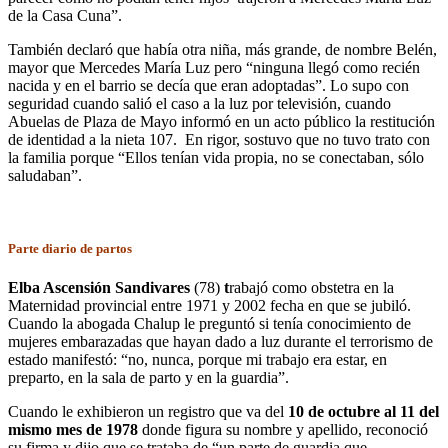
de la Casa Cuna”.
También declaró que había otra niña, más grande, de nombre Belén,
mayor que Mercedes María Luz pero “ninguna llegó como recién
nacida y en el barrio se decía que eran adoptadas”. Lo supo con
seguridad cuando salió el caso a la luz por televisión, cuando
Abuelas de Plaza de Mayo informó en un acto público la restitución
de identidad a la nieta 107. En rigor, sostuvo que no tuvo trato con
la familia porque “Ellos tenían vida propia, no se conectaban, sólo
saludaban”.
Parte diario de partos
Elba Ascensión Sandivares
(78)
t
rabajó como obstetra en la
Maternidad provincial entre 1971 y 2002 fecha en que se jubiló.
Cuando la abogada Chalup le preguntó si tenía conocimiento de
mujeres embarazadas que hayan dado a luz durante el terrorismo de
estado manifestó: “no, nunca, porque mi trabajo era estar, en
preparto, en la sala de parto y en la guardia”.
Cuando le exhibieron un registro que va del
10 de octubre al 11 del
mismo mes de 1978
donde figura su nombre y apellido, reconoció
su firma y dijo que se trataba de “un parte de guardia que