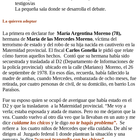
La pequeña sala donde se desarrolla el debate.
La quieren adoptar
La primera en declarar fue
María Argentina Moreno (78),
hermana de
María de las Mercedes Moreno
, víctima del
terrorismo de estado y del robo de su hija nacida en cautiverio en la
Maternidad provincial. El fiscal
Carlos Gonella
le pidió que relate
cómo fueron aquellos hechos. Contó que su hermana había sido
secuestrada y trasladada al D2 (Departamento de Informaciones de
la policía provincial) ubicado en la calle (Mariano) Moreno, el 26
de septiembre de 1978. En esos días, recuerda, había fallecido la
madre de ambas, cuando Mercedes, embarazada de ocho meses, fue
retirada, por cuatro personas de civil, de su domicilio, en barrio Los
Paraísos.
Fue su esposo quien se ocupó de averiguar que había estado en el
D2 y que la trasladaron a la Maternidad provincial. “Me voy a
verla; estaba esposada y atada de manos. Pero no me dejaron que la
vea. Cuando vuelvo al otro día veo que la llevaban en un auto y me
dice
cuidame los chicos
y le digo
no te hagás problema”
.
Se
refiere a los cuatro niños de Mercedes que ella cuidaba. De ahí se
dirigen al Juzgado federal 1 donde plantean la situación y una
persona le dice
“vayasé tranquila con los chicos”.