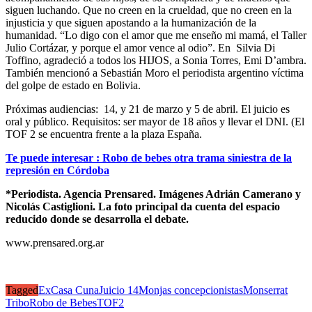
siguen luchando. Que no creen en la crueldad, que no creen en la
injusticia y que siguen apostando a la humanización de la
humanidad. “Lo digo con el amor que me enseño mi mamá, el Taller
Julio Cortázar, y porque el amor vence al odio”. En Silvia Di
Toffino, agradeció a todos los HIJOS, a Sonia Torres, Emi D’ambra.
También mencionó a Sebastián Moro el periodista argentino víctima
del golpe de estado en Bolivia.
Próximas audiencias: 14, y 21 de marzo y 5 de abril. El juicio es
oral y público. Requisitos: ser mayor de 18 años y llevar el DNI. (El
TOF 2 se encuentra frente a la plaza España.
Te puede interesar : Robo de bebes otra trama siniestra de la
represión en Córdoba
*Periodista. Agencia Prensared. Imágenes Adrián Camerano y
Nicolás Castiglioni. La foto principal da cuenta del espacio
reducido donde se desarrolla el debate.
www.prensared.org.ar
Tagged
ExCasa Cuna
Juicio 14
Monjas concepcionistas
Monserrat
Tribo
Robo de Bebes
TOF2