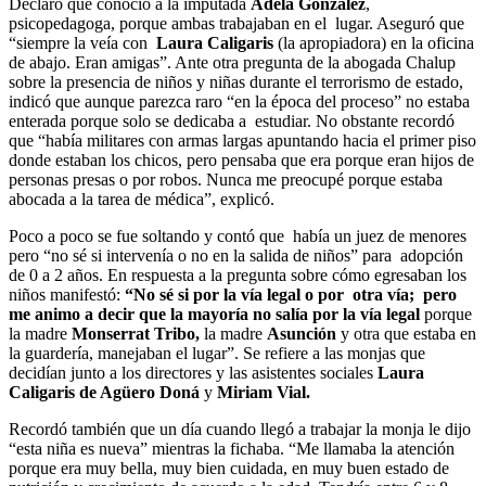
Declaró que conoció a la imputada
Adela González
,
psicopedagoga, porque ambas trabajaban en el lugar. Aseguró que
“siempre la veía con
Laura Caligaris
(la apropiadora) en la oficina
de abajo. Eran amigas”. Ante otra pregunta de la abogada Chalup
sobre la presencia de niños y niñas durante el terrorismo de estado,
indicó que aunque parezca raro “en la época del proceso” no estaba
enterada porque solo se dedicaba a estudiar. No obstante recordó
que “había militares con armas largas apuntando hacia el primer piso
donde estaban los chicos, pero pensaba que era porque eran hijos de
personas presas o por robos. Nunca me preocupé porque estaba
abocada a la tarea de médica”, explicó.
Poco a poco se fue soltando y contó que había un juez de menores
pero “no sé si intervenía o no en la salida de niños” para adopción
de 0 a 2 años. En respuesta a la pregunta sobre cómo egresaban los
niños manifestó:
“No sé si por la vía legal o por otra vía; pero
me animo a decir que la mayoría no salía por la vía legal
porque
la madre
Monserrat Tribo,
la madre
Asunción
y otra que estaba en
la guardería, manejaban el lugar”. Se refiere a las monjas que
decidían junto a los directores y las asistentes sociales
Laura
Caligaris de Agüero Doná
y
Miriam Vial.
Recordó también que un día cuando llegó a trabajar la monja le dijo
“esta niña es nueva” mientras la fichaba. “Me llamaba la atención
porque era muy bella, muy bien cuidada, en muy buen estado de