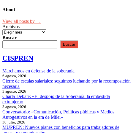
de
entradas
About
View all posts by →
Archivos
Buscar
Buscar
CISPREN
Marchamos en defensa de la soberanía
6 agosto, 2026
Cierre de escalas salariales: seguimos luchando por la recomposición
necesaria
3 agosto, 2026
Charla-Debate: «El despojo de la Soberanía: la embestida
extranjera»
3 agosto, 2026
Conversatorio: «Comunicación, Políticas públicas y Medios
Autogestivos en la era de Milei»
30 julio, 2026
MUPREN: Nuevos planes con beneficios para trabajadores de
prensa y comunicación