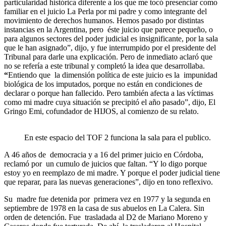
particularidad histórica diferente a los que me tocó presenciar como
familiar en el juicio La Perla por mi padre y como integrante del
movimiento de derechos humanos. Hemos pasado por distintas
instancias en la Argentina, pero éste juicio que parece pequeño, o
para algunos sectores del poder judicial es insignificante, por la sala
que le han asignado”, dijo, y fue interrumpido por el presidente del
Tribunal para darle una explicación. Pero de inmediato aclaró que
no se refería a este tribunal y completó la idea que desarrollaba.
“
Entiendo que la dimensión política de este juicio es la impunidad
biológica de los imputados, porque no están en condiciones de
declarar o porque han fallecido. Pero también afecta a las víctimas
como mi madre cuya situación se precipitó el año pasado”, dijo, El
Gringo Emi, cofundador de HIJOS, al comienzo de su relato.
En este espacio del TOF 2 funciona la sala para el publico.
A 46 años de democracia y a 16 del primer juicio en Córdoba,
reclamó por un cumulo de juicios que faltan. “Y lo digo porque
estoy yo en reemplazo de mi madre. Y porque el poder judicial tiene
que reparar, para las nuevas generaciones”, dijo en tono reflexivo.
Su madre fue detenida por primera vez en 1977 y la segunda en
septiembre de 1978 en la casa de sus abuelos en La Calera. Sin
orden de detención. Fue trasladada al D2 de Mariano Moreno y