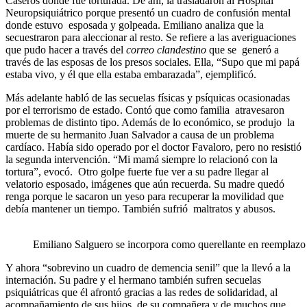
Caseros donde fue torturada. De ahí, la trasladaron al Hospital
Neuropsiquiátrico porque presentó un cuadro de confusión mental
donde estuvo esposada y golpeada. Emiliano analiza que la
secuestraron para aleccionar al resto. Se refiere a las averiguaciones
que pudo hacer a través del
correo clandestino
que se generó a
través de las esposas de los presos sociales. Ella, “Supo que mi papá
estaba vivo, y él que ella estaba embarazada”, ejemplificó.
Más adelante habló de las secuelas físicas y psíquicas ocasionadas
por el terrorismo de estado. Contó que como familia atravesaron
problemas de distinto tipo. Además de lo económico, se produjo la
muerte de su hermanito Juan Salvador a causa de un problema
cardíaco. Había sido operado por el doctor Favaloro, pero no resistió
la segunda intervención. “Mi mamá siempre lo relacionó con la
tortura”, evocó. Otro golpe fuerte fue ver a su padre llegar al
velatorio esposado, imágenes que aún recuerda. Su madre quedó
renga porque le sacaron un yeso para recuperar la movilidad que
debía mantener un tiempo. También sufrió maltratos y abusos.
Emiliano Salguero se incorpora como querellante en reemplazo
Y ahora “sobrevino un cuadro de demencia senil” que la llevó a la
internación. Su padre y el hermano también sufren secuelas
psiquiátricas que él afrontó gracias a las redes de solidaridad, al
acompañamiento de sus hijos, de su compañera y de muchos que