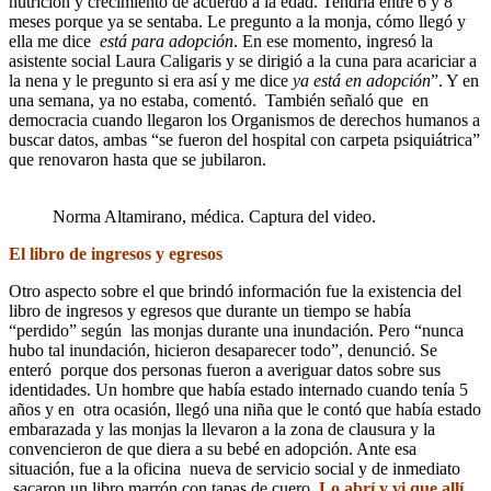
nutrición y crecimiento de acuerdo a la edad. Tendría entre 6 y 8
meses porque ya se sentaba. Le pregunto a la monja, cómo llegó y
ella me dice
está para adopción
. En ese momento, ingresó la
asistente social Laura Caligaris y se dirigió a la cuna para acariciar a
la nena y le pregunto si era así y me dice
ya está en adopción
”. Y en
una semana, ya no estaba, comentó. También señaló que en
democracia cuando llegaron los Organismos de derechos humanos a
buscar datos, ambas “se fueron del hospital con carpeta psiquiátrica”
que renovaron hasta que se jubilaron.
Norma Altamirano, médica. Captura del video.
El libro de ingresos y egresos
Otro aspecto sobre el que brindó información fue la existencia del
libro de ingresos y egresos que durante un tiempo se había
“perdido” según las monjas durante una inundación. Pero “nunca
hubo tal inundación, hicieron desaparecer todo”, denunció. Se
enteró porque dos personas fueron a averiguar datos sobre sus
identidades. Un hombre que había estado internado cuando tenía 5
años y en otra ocasión, llegó una niña que le contó que había estado
embarazada y las monjas la llevaron a la zona de clausura y la
convencieron de que diera a su bebé en adopción. Ante esa
situación, fue a la oficina nueva de servicio social y de inmediato
sacaron un libro marrón con tapas de cuero.
Lo abrí y vi que allí