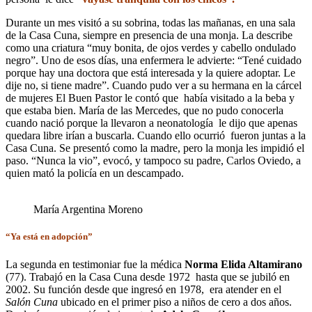
Durante un mes visitó a su sobrina, todas las mañanas, en una sala
de la Casa Cuna, siempre en presencia de una monja. La describe
como una criatura “muy bonita, de ojos verdes y cabello ondulado
negro”. Uno de esos días, una enfermera le advierte: “Tené cuidado
porque hay una doctora que está interesada y la quiere adoptar. Le
dije no, si tiene madre”. Cuando pudo ver a su hermana en la cárcel
de mujeres El Buen Pastor le contó que había visitado a la beba y
que estaba bien. María de las Mercedes, que no pudo conocerla
cuando nació porque la llevaron a neonatología le dijo que apenas
quedara libre irían a buscarla. Cuando ello ocurrió fueron juntas a la
Casa Cuna. Se presentó como la madre, pero la monja les impidió el
paso. “Nunca la vio”, evocó, y tampoco su padre, Carlos Oviedo, a
quien mató la policía en un descampado.
María Argentina Moreno
“Ya está en adopción”
La segunda en testimoniar fue la médica
Norma Elida Altamirano
(77). Trabajó en la Casa Cuna desde 1972 hasta que se jubiló en
2002. Su función desde que ingresó en 1978, era atender en el
Salón Cuna
ubicado en el primer piso a niños de cero a dos años.