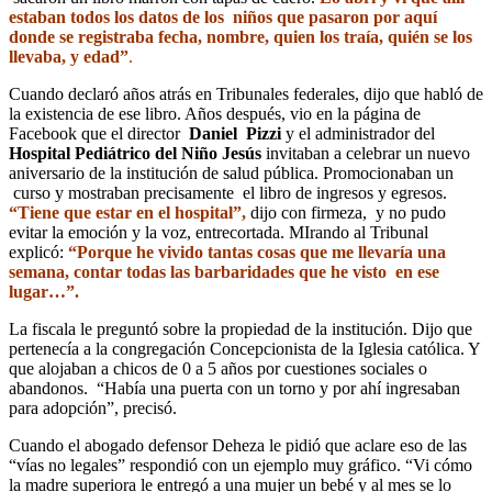
estaban todos los datos de los niños que pasaron por aquí
donde se registraba fecha, nombre, quien los traía, quién se los
llevaba, y edad”
.
Cuando declaró años atrás en Tribunales federales, dijo que habló de
la existencia de ese libro. Años después, vio en la página de
Facebook que el director
Daniel Pizzi
y el administrador del
Hospital Pediátrico del Niño Jesús
invitaban a celebrar un nuevo
aniversario de la institución de salud pública. Promocionaban un
curso y mostraban precisamente el libro de ingresos y egresos.
“Tiene que estar en el hospital”,
dijo con firmeza, y no pudo
evitar la emoción y la voz, entrecortada. MIrando al Tribunal
explicó:
“Porque he vivido tantas cosas que me llevaría una
semana, contar todas las barbaridades que he visto en ese
lugar…”.
La fiscala le preguntó sobre la propiedad de la institución. Dijo que
pertenecía a la congregación Concepcionista de la Iglesia católica. Y
que alojaban a chicos de 0 a 5 años por cuestiones sociales o
abandonos. “Había una puerta con un torno y por ahí ingresaban
para adopción”, precisó.
Cuando el abogado defensor Deheza le pidió que aclare eso de las
“vías no legales” respondió con un ejemplo muy gráfico. “Vi cómo
la madre superiora le entregó a una mujer un bebé y al mes se lo