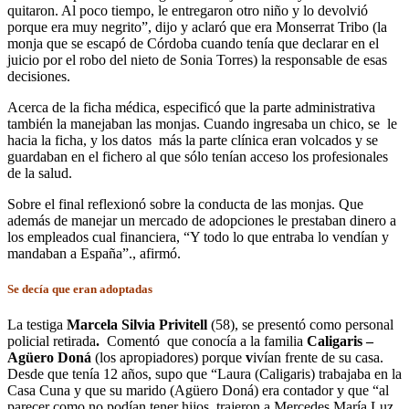
quitaron. Al poco tiempo, le entregaron otro niño y lo devolvió
porque era muy negrito”, dijo y aclaró que era Monserrat Tribo (la
monja que se escapó de Córdoba cuando tenía que declarar en el
juicio por el robo del nieto de Sonia Torres) la responsable de esas
decisiones.
Acerca de la ficha médica, especificó que la parte administrativa
también la manejaban las monjas. Cuando ingresaba un chico, se le
hacia la ficha, y los datos más la parte clínica eran volcados y se
guardaban en el fichero al que sólo tenían acceso los profesionales
de la salud.
Sobre el final reflexionó sobre la conducta de las monjas. Que
además de manejar un mercado de adopciones le prestaban dinero a
los empleados cual financiera, “Y todo lo que entraba lo vendían y
mandaban a España”., afirmó.
Se decía que eran adoptadas
La testiga
Marcela Silvia Privitell
(58), se presentó como personal
policial retirada
.
Comentó que conocía a la familia
Caligaris –
Agüero Doná
(los apropiadores) porque
v
ivían frente de su casa.
Desde que tenía 12 años, supo que “Laura (Caligaris) trabajaba en la
Casa Cuna y que su marido (Agüero Doná) era contador y que “al
parecer como no podían tener hijos trajeron a Mercedes María Luz