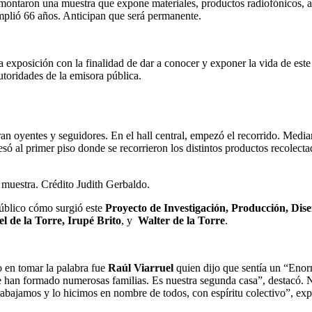
ntaron una muestra que expone materiales, productos radiofónicos, audi
umplió 66 años. Anticipan que será permanente.
 exposición con la finalidad de dar a conocer y exponer la vida de este
utoridades de la emisora pública.
ran oyentes y seguidores. En el hall central, empezó el recorrido. Media
esó al primer piso donde se recorrieron los distintos productos recolec
 muestra. Crédito Judith Gerbaldo.
público cómo surgió este
Proyecto de Investigación, Producción, Dis
l de la Torre, Irupé Brito
, y
Walter de la Torre
.
ro en tomar la palabra fue
Raúl Viarruel
quien dijo que sentía un “Enorm
e han formado numerosas familias. Es nuestra segunda casa”, destacó. N
abajamos y lo hicimos en nombre de todos, con espíritu colectivo”, exp