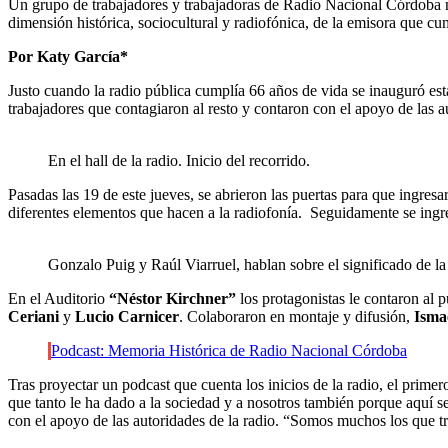
Un grupo de trabajadores y trabajadoras de Radio Nacional Córdoba mo
dimensión histórica, sociocultural y radiofónica, de la emisora que c
Por Katy García*
Justo cuando la radio pública cumplía 66 años de vida se inauguró esta
trabajadores que contagiaron al resto y contaron con el apoyo de las a
En el hall de la radio. Inicio del recorrido.
Pasadas las 19 de este jueves, se abrieron las puertas para que ingresa
diferentes elementos que hacen a la radiofonía. Seguidamente se ingr
Gonzalo Puig y Raúl Viarruel, hablan sobre el significado de la
En el Auditorio
“Néstor Kirchner”
los protagonistas le contaron al 
Ceriani
y
Lucio Carnicer
. Colaboraron en montaje y difusión,
Ismae
Podcast: Memoria Histórica de Radio Nacional Córdoba
Tras proyectar un podcast que cuenta los inicios de la radio, el prime
que tanto le ha dado a la sociedad y a nosotros también porque aquí s
con el apoyo de las autoridades de la radio. “Somos muchos los que tr