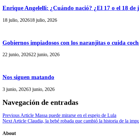
Enrique Angelelli: ¿Cuándo nació? ¿El 17 o el 18 de j
18 julio, 2026
18 julio, 2026
Gobiernos impiadosos con los naranjitas o cuida coch
22 junio, 2026
22 junio, 2026
Nos siguen matando
3 junio, 2026
3 junio, 2026
Navegación de entradas
Previous Article
Massa puede mirarse en el espejo de Lula
Next Article
Claudia, la bebé robada que cambió la historia de la imp
About