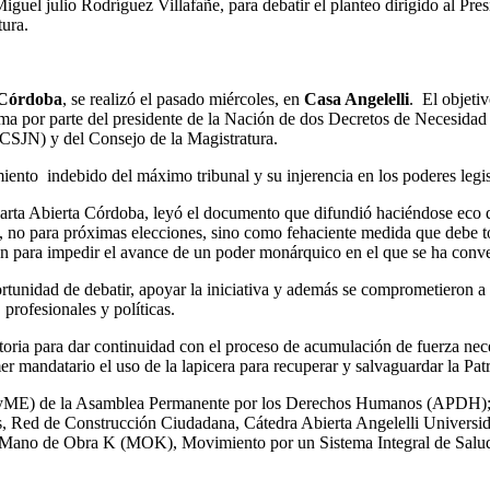
Miguel julio Rodríguez Villafañe, para debatir el planteo dirigido al P
ura.
 Córdoba
, se realizó el pasado miércoles, en
Casa Angelelli
. El objeti
rma por parte del presidente de la Nación de dos Decretos de Necesidad
(CSJN) y del Consejo de la Magistratura.
iento indebido del máximo tribunal y su injerencia en los poderes legisl
 Carta Abierta Córdoba, leyó el documento que difundió haciéndose eco d
, no para próximas elecciones, sino como fehaciente medida que debe t
ón para impedir el avance de un poder monárquico en el que se ha conv
ortunidad de debatir, apoyar la iniciativa y además se comprometieron a 
profesionales y políticas.
ia para dar continuidad con el proceso de acumulación de fuerza neces
imer mandatario el uso de la lapicera para recuperar y salvaguardar la Pat
ME) de la Asamblea Permanente por los Derechos Humanos (APDH); M
 Red de Construcción Ciudadana, Cátedra Abierta Angelelli Universi
, Mano de Obra K (MOK), Movimiento por un Sistema Integral de Salud