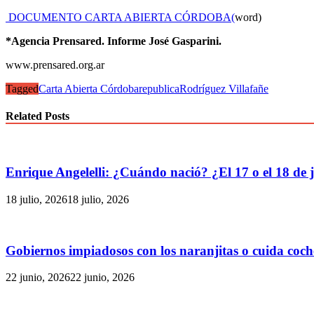
DOCUMENTO CARTA ABIERTA CÓRDOBA(
word)
*Agencia Prensared. Informe José Gasparini.
www.prensared.org.ar
Tagged
Carta Abierta Córdoba
republica
Rodríguez Villafañe
Related Posts
Enrique Angelelli: ¿Cuándo nació? ¿El 17 o el 18 de j
18 julio, 2026
18 julio, 2026
Gobiernos impiadosos con los naranjitas o cuida coch
22 junio, 2026
22 junio, 2026