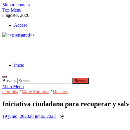
Skip to content
Top Menu
8 agosto, 2026
Acceso
>>prensared>>
LA AGENCIA DE NOTICIAS DEL CISPREN
Inicio
Buscar:
Main Menu
Córdoba
/
Corte Suprema
/
Debates
Iniciativa ciudadana para recuperar y sal
19 junio, 2023
20 junio, 2023
-
by