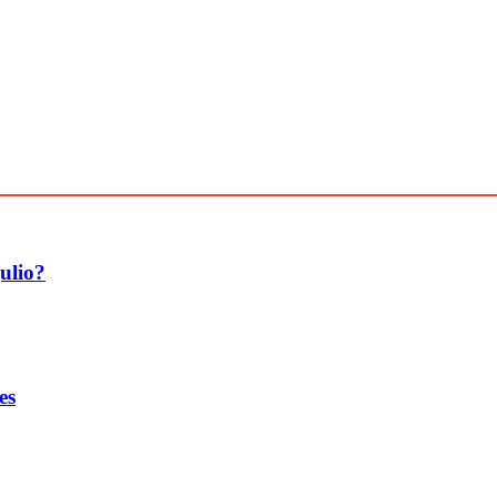
ulio?
es