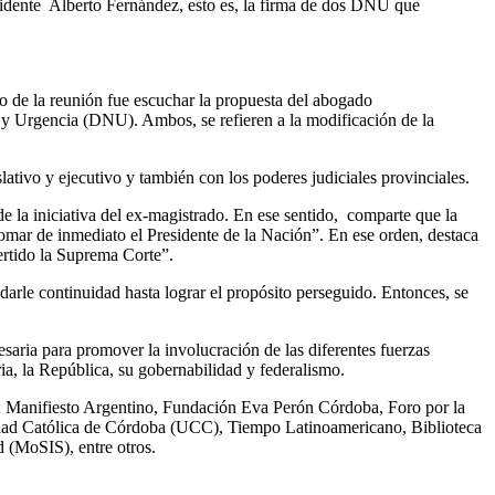
residente Alberto Fernández, esto es, la firma de dos DNU que
vo de la reunión fue escuchar la propuesta del abogado
 y Urgencia (DNU). Ambos, se refieren a la modificación de la
ativo y ejecutivo y también con los poderes judiciales provinciales.
e la iniciativa del ex-magistrado. En ese sentido, comparte que la
omar de inmediato el Presidente de la Nación”. En ese orden, destaca
ertido la Suprema Corte”.
darle continuidad hasta lograr el propósito perseguido. Entonces, se
aria para promover la involucración de las diferentes fuerzas
ria, la República, su gobernabilidad y federalismo.
anifiesto Argentino, Fundación Eva Perón Córdoba, Foro por la
dad Católica de Córdoba (UCC), Tiempo Latinoamericano, Biblioteca
 (MoSIS), entre otros.