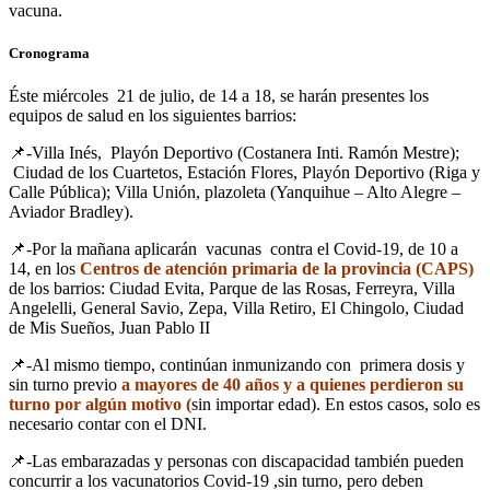
vacuna.
Cronograma
Éste miércoles 21 de julio, de 14 a 18, se harán presentes los
equipos de salud en los siguientes barrios:
📌-Villa Inés, Playón Deportivo (Costanera Inti. Ramón Mestre);
Ciudad de los Cuartetos, Estación Flores, Playón Deportivo (Riga y
Calle Pública); Villa Unión, plazoleta (Yanquihue – Alto Alegre –
Aviador Bradley).
📌-Por la mañana aplicarán vacunas contra el Covid-19, de 10 a
14, en los
Centros de atención primaria de la provincia (CAPS)
de los barrios: Ciudad Evita, Parque de las Rosas, Ferreyra, Villa
Angelelli, General Savio, Zepa, Villa Retiro, El Chingolo, Ciudad
de Mis Sueños, Juan Pablo II
📌-Al mismo tiempo, continúan inmunizando con primera dosis y
sin turno previo
a mayores de 40 años y a quienes perdieron su
turno por algún motivo (
sin importar edad). En estos casos, solo es
necesario contar con el DNI.
📌-Las embarazadas y personas con discapacidad también pueden
concurrir a los vacunatorios Covid-19 ,sin turno, pero deben