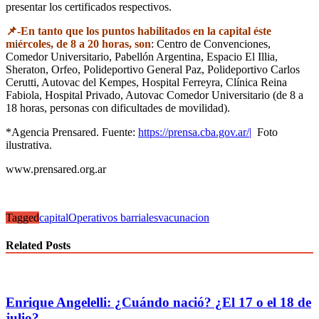
presentar los certificados respectivos.
📌-En tanto que los puntos habilitados en la capital éste
m
i
ércoles, de 8 a 20 horas, son
: Centro de Convenciones,
Comedor Universitario, Pabellón Argentina, Espacio El Illia,
Sheraton, Orfeo, Polideportivo General Paz, Polideportivo Carlos
Cerutti, Autovac del Kempes, Hospital Ferreyra, Clínica Reina
Fabiola, Hospital Privado, Autovac Comedor Universitario (de 8 a
18 horas, personas con dificultades de movilidad).
*Agencia Prensared. Fuente:
https://prensa.cba.gov.ar/|
Foto
ilustrativa.
www.prensared.org.ar
Tagged
capital
Operativos barriales
vacunacion
Related Posts
Enrique Angelelli: ¿Cuándo nació? ¿El 17 o el 18 de
julio?