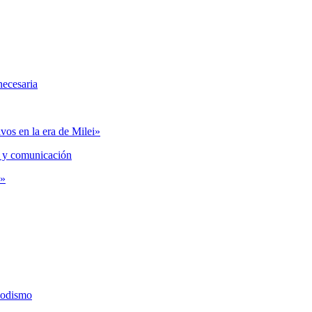
necesaria
vos en la era de Milei»
 y comunicación
s»
iodismo