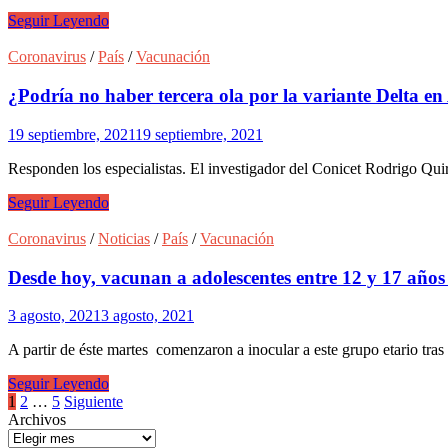
recibidas
Las
Seguir Leyendo
nuevas
medidas
Coronavirus
/
País
/
Vacunación
sanitarias
que
¿Podría no haber tercera ola por la variante Delta e
regirán
a
19 septiembre, 2021
19 septiembre, 2021
partir
del
Responden los especialistas. El investigador del Conicet Rodrigo Qu
1°
de
¿Podría
Seguir Leyendo
octubre
no
haber
Coronavirus
/
Noticias
/
País
/
Vacunación
tercera
ola
Desde hoy, vacunan a adolescentes entre 12 y 17 años 
por
la
3 agosto, 2021
3 agosto, 2021
variante
Delta
A partir de éste martes comenzaron a inocular a este grupo etario tr
en
Argentina?
Desde
Seguir Leyendo
hoy,
Paginación
1
2
…
5
Siguiente
vacunan
Archivos
de
a adolescentes