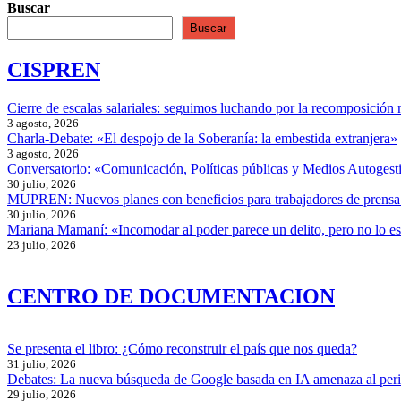
entre
entradas
Buscar
12
Buscar
y
17
CISPREN
años
con
factores
Cierre de escalas salariales: seguimos luchando por la recomposición 
de
3 agosto, 2026
riesgo
Charla-Debate: «El despojo de la Soberanía: la embestida extranjera»
3 agosto, 2026
Conversatorio: «Comunicación, Políticas públicas y Medios Autogesti
30 julio, 2026
MUPREN: Nuevos planes con beneficios para trabajadores de prensa
30 julio, 2026
Mariana Mamaní: «Incomodar al poder parece un delito, pero no lo e
23 julio, 2026
CENTRO DE DOCUMENTACION
Se presenta el libro: ¿Cómo reconstruir el país que nos queda?
31 julio, 2026
Debates: La nueva búsqueda de Google basada en IA amenaza al per
29 julio, 2026