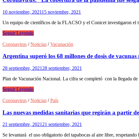
frente
a
10 noviembre, 2021
15 noviembre, 2021
una
eventual
Un equipo de científicos de la FLACSO y el Conicet investigaron el tra
nueva
ola
Coronavirus:
Seguir Leyendo
“La
cobertura
Coronavirus
/
Noticias
/
Vacunación
de
la
Argentina superó los 68 millones de dosis de vacunas 
pandemia
fue
28 septiembre, 2021
28 septiembre, 2021
sesgada,
polarizada
Plan de Vacunación Nacional. La cifra se completó con la llegada d
y
dramática”
Argentina
Seguir Leyendo
superó
los
Coronavirus
/
Noticias
/
País
68
millones
Las nuevas medidas sanitarias que regirán a partir de
de
dosis
21 septiembre, 2021
21 septiembre, 2021
de
vacunas
Se levantará el uso obligatorio del tapabocas al aire libre, respetando