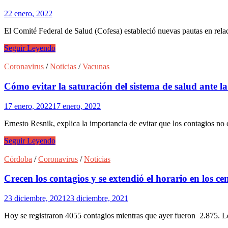
22 enero, 2022
El Comité Federal de Salud (Cofesa) estableció nuevas pautas en relac
Los
Seguir Leyendo
nuevos
criterios
Coronavirus
/
Noticias
/
Vacunas
para
considerar
Cómo evitar la saturación del sistema de salud ante 
los
casos
17 enero, 2022
17 enero, 2022
positivos
de
Ernesto Resnik, explica la importancia de evitar que los contagios 
Covid
19
Cómo
Seguir Leyendo
evitar
la
Córdoba
/
Coronavirus
/
Noticias
saturación
del
Crecen los contagios y se extendió el horario en los cen
sistema
de
23 diciembre, 2021
23 diciembre, 2021
salud
ante
Hoy se registraron 4055 contagios mientras que ayer fueron 2.875. Le
la