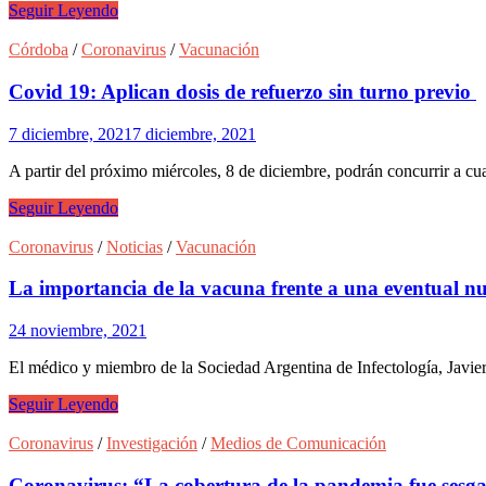
expansión
Crecen
Seguir Leyendo
de
los
Ómicron
contagios
Córdoba
/
Coronavirus
/
Vacunación
y
se
Covid 19: Aplican dosis de refuerzo sin turno previo
extendió
el
7 diciembre, 2021
7 diciembre, 2021
horario
en
A partir del próximo miércoles, 8 de diciembre, podrán concurrir a c
los
centros
Covid
Seguir Leyendo
de
19:
testeo
Aplican
Coronavirus
/
Noticias
/
Vacunación
dosis
de
La importancia de la vacuna frente a una eventual n
refuerzo
sin
24 noviembre, 2021
turno
previo
El médico y miembro de la Sociedad Argentina de Infectología, Javier
La
Seguir Leyendo
importancia
de
Coronavirus
/
Investigación
/
Medios de Comunicación
la
vacuna
Coronavirus: “La cobertura de la pandemia fue sesg