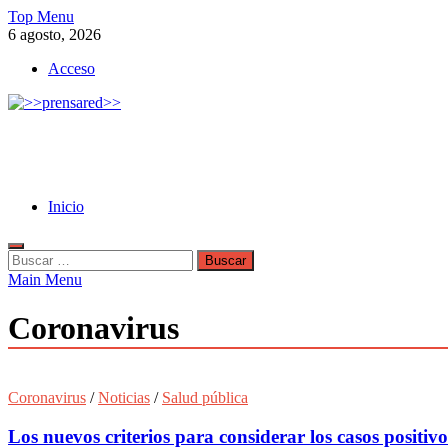
Skip
Top Menu
to
6 agosto, 2026
content
Acceso
>>prensared>>
LA AGENCIA DE NOTICIAS DEL CISPREN
Inicio
Buscar:
Main Menu
Coronavirus
Coronavirus
/
Noticias
/
Salud pública
Los nuevos criterios para considerar los casos positiv