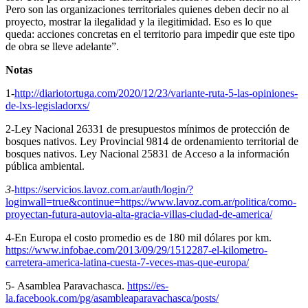
Pero son las organizaciones territoriales quienes deben decir no al
proyecto, mostrar la ilegalidad y la ilegitimidad. Eso es lo que
queda: acciones concretas en el territorio para impedir que este tipo
de obra se lleve adelante”.
Notas
1-
http://diariotortuga.com/2020/12/23/variante-ruta-5-las-opiniones-
de-lxs-legisladorxs/
2-Ley Nacional 26331 de presupuestos mínimos de protección de
bosques nativos. Ley Provincial 9814 de ordenamiento territorial de
bosques nativos. Ley Nacional 25831 de Acceso a la información
pública ambiental.
3-
https://servicios.lavoz.com.ar/auth/login/?
loginwall=true&continue=https://www.lavoz.com.ar/politica/como-
proyectan-futura-autovia-alta-gracia-villas-ciudad-de-america/
4-En Europa el costo promedio es de 180 mil dólares por km.
https://www.infobae.com/2013/09/29/1512287-el-kilometro-
carretera-america-latina-cuesta-7-veces-mas-que-europa/
5- Asamblea Paravachasca.
https://es-
la.facebook.com/pg/asambleaparavachasca/posts/