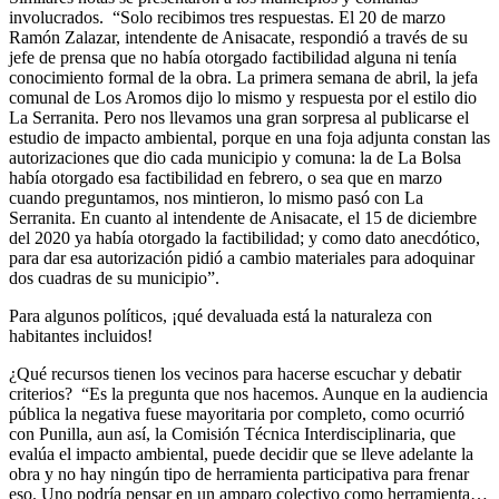
involucrados. “Solo recibimos tres respuestas. El 20 de marzo
Ramón Zalazar, intendente de Anisacate, respondió a través de su
jefe de prensa que no había otorgado factibilidad alguna ni tenía
conocimiento formal de la obra. La primera semana de abril, la jefa
comunal de Los Aromos dijo lo mismo y respuesta por el estilo dio
La Serranita. Pero nos llevamos una gran sorpresa al publicarse el
estudio de impacto ambiental, porque en una foja adjunta constan las
autorizaciones que dio cada municipio y comuna: la de La Bolsa
había otorgado esa factibilidad en febrero, o sea que en marzo
cuando preguntamos, nos mintieron, lo mismo pasó con La
Serranita. En cuanto al intendente de Anisacate, el 15 de diciembre
del 2020 ya había otorgado la factibilidad; y como dato anecdótico,
para dar esa autorización pidió a cambio materiales para adoquinar
dos cuadras de su municipio”.
Para algunos políticos, ¡qué devaluada está la naturaleza con
habitantes incluidos!
¿Qué recursos tienen los vecinos para hacerse escuchar y debatir
criterios? “Es la pregunta que nos hacemos. Aunque en la audiencia
pública la negativa fuese mayoritaria por completo, como ocurrió
con Punilla, aun así, la Comisión Técnica Interdisciplinaria, que
evalúa el impacto ambiental, puede decidir que se lleve adelante la
obra y no hay ningún tipo de herramienta participativa para frenar
eso. Uno podría pensar en un amparo colectivo como herramienta…