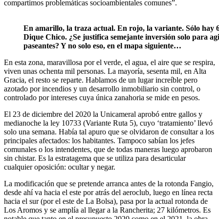
compartimos problemáticas socioambientales comunes”.
En amarillo, la traza actual. En rojo, la variante. Sólo hay
Dique Chico. ¿Se justifica semejante inversión solo para agil
paseantes? Y no solo eso, en el mapa siguiente…
En esta zona, maravillosa por el verde, el agua, el aire que se respira,
viven unas ochenta mil personas. La mayoría, sesenta mil, en Alta
Gracia, el resto se reparte. Hablamos de un lugar increíble pero
azotado por incendios y un desarrollo inmobiliario sin control, o
controlado por intereses cuya única zanahoria se mide en pesos.
El 23 de diciembre del 2020 la Unicameral aprobó entre gallos y
medianoche la ley 10733 (Variante Ruta 5), cuyo ‘tratamiento’ llevó
solo una semana. Había tal apuro que se olvidaron de consultar a los
principales afectados: los habitantes. Tampoco sabían los jefes
comunales o los intendentes, que de todas maneras luego aprobaron
sin chistar. Es la estratagema que se utiliza para desarticular
cualquier oposición: ocultar y negar.
La modificación que se pretende arranca antes de la rotonda Fangio,
desde ahí va hacia el este por atrás del aeroclub, luego en línea recta
hacia el sur (por el este de La Bolsa), pasa por la actual rotonda de
Los Aromos y se amplía al llegar a la Rancherita; 27 kilómetros. Es
notable que tanto en el presupuesto 2020 como en el 2021, la obra