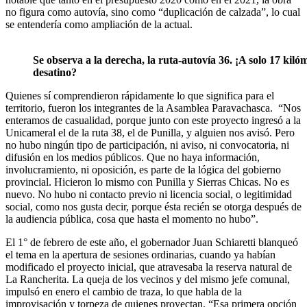
no figura como autovía, sino como “duplicación de calzada”, lo cual
se entendería como ampliación de la actual.
Se observa a la derecha, la ruta-autovía 36. ¡A solo 17 kil
desatino?
Quienes sí comprendieron rápidamente lo que significa para el
territorio, fueron los integrantes de la Asamblea Paravachasca. “Nos
enteramos de casualidad, porque junto con este proyecto ingresó a la
Unicameral el de la ruta 38, el de Punilla, y alguien nos avisó. Pero
no hubo ningún tipo de participación, ni aviso, ni convocatoria, ni
difusión en los medios públicos. Que no haya información,
involucramiento, ni oposición, es parte de la lógica del gobierno
provincial. Hicieron lo mismo con Punilla y Sierras Chicas. No es
nuevo. No hubo ni contacto previo ni licencia social, o legitimidad
social, como nos gusta decir, porque ésta recién se otorga después de
la audiencia pública, cosa que hasta el momento no hubo”.
El 1° de febrero de este año, el gobernador Juan Schiaretti blanqueó
el tema en la apertura de sesiones ordinarias, cuando ya habían
modificado el proyecto inicial, que atravesaba la reserva natural de
La Rancherita. La queja de los vecinos y del mismo jefe comunal,
impulsó en enero el cambio de traza, lo que habla de la
improvisación y torpeza de quienes proyectan. “Esa primera opción