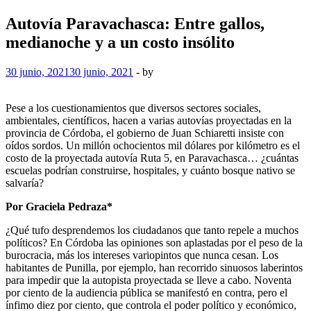
Autovía Paravachasca: Entre gallos,
medianoche y a un costo insólito
30 junio, 2021
30 junio, 2021
-
by
Pese a los cuestionamientos que diversos sectores sociales,
ambientales, científicos, hacen a varias autovías proyectadas en la
provincia de Córdoba, el gobierno de Juan Schiaretti insiste con
oídos sordos. Un millón ochocientos mil dólares por kilómetro es el
costo de la proyectada autovía Ruta 5, en Paravachasca… ¿cuántas
escuelas podrían construirse, hospitales, y cuánto bosque nativo se
salvaría?
Por Graciela Pedraza*
¿Qué tufo desprendemos los ciudadanos que tanto repele a muchos
políticos? En Córdoba las opiniones son aplastadas por el peso de la
burocracia, más los intereses variopintos que nunca cesan. Los
habitantes de Punilla, por ejemplo, han recorrido sinuosos laberintos
para impedir que la autopista proyectada se lleve a cabo. Noventa
por ciento de la audiencia pública se manifestó en contra, pero el
ínfimo diez por ciento, que controla el poder político y económico,