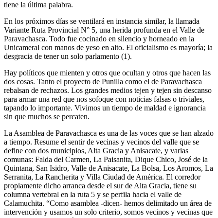
tiene la última palabra.
En los próximos días se ventilará en instancia similar, la llamada
Variante Ruta Provincial N° 5, una herida profunda en el Valle de
Paravachasca. Todo fue cocinado en silencio y horneado en la
Unicameral con manos de yeso en alto. El oficialismo es mayoría; la
desgracia de tener un solo parlamento (1).
Hay políticos que mienten y otros que ocultan y otros que hacen las
dos cosas. Tanto el proyecto de Punilla como el de Paravachasca
rebalsan de rechazos. Los grandes medios tejen y tejen sin descanso
para armar una red que nos sofoque con noticias falsas o triviales,
tapando lo importante. Vivimos un tiempo de maldad e ignorancia
sin que muchos se percaten.
La Asamblea de Paravachasca es una de las voces que se han alzado
a tiempo. Resume el sentir de vecinas y vecinos del valle que se
define con dos municipios, Alta Gracia y Anisacate, y varias
comunas: Falda del Carmen, La Paisanita, Dique Chico, José de la
Quintana, San Isidro, Valle de Anisacate, La Bolsa, Los Aromos, La
Serranita, La Rancherita y Villa Ciudad de América. El corredor
propiamente dicho arranca desde el sur de Alta Gracia, tiene su
columna vertebral en la ruta 5 y se perfila hacia el valle de
Calamuchita. “Como asamblea -dicen- hemos delimitado un área de
intervención y usamos un solo criterio, somos vecinos y vecinas que