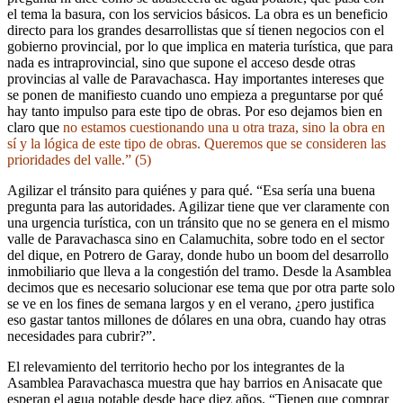
el tema la basura, con los servicios básicos. La obra es un beneficio
directo para los grandes desarrollistas que sí tienen negocios con el
gobierno provincial, por lo que implica en materia turística, que para
nada es intraprovincial, sino que supone el acceso desde otras
provincias al valle de Paravachasca. Hay importantes intereses que
se ponen de manifiesto cuando uno empieza a preguntarse por qué
hay tanto impulso para este tipo de obras. Por eso dejamos bien en
claro que
no estamos cuestionando una u otra traza, sino la obra en
sí y la lógica de este tipo de obras. Queremos que se consideren las
prioridades del valle.” (5)
Agilizar el tránsito para quiénes y para qué. “Esa sería una buena
pregunta para las autoridades. Agilizar tiene que ver claramente con
una urgencia turística, con un tránsito que no se genera en el mismo
valle de Paravachasca sino en Calamuchita, sobre todo en el sector
del dique, en Potrero de Garay, donde hubo un boom del desarrollo
inmobiliario que lleva a la congestión del tramo. Desde la Asamblea
decimos que es necesario solucionar ese tema que por otra parte solo
se ve en los fines de semana largos y en el verano, ¿pero justifica
eso gastar tantos millones de dólares en una obra, cuando hay otras
necesidades para cubrir?”.
El relevamiento del territorio hecho por los integrantes de la
Asamblea Paravachasca muestra que hay barrios en Anisacate que
esperan el agua potable desde hace diez años. “Tienen que comprar