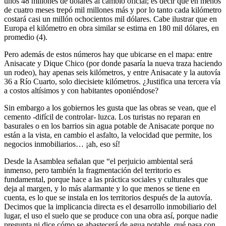
unos 48 millones de dólares al cambio oficial; es decir que en menos
de cuatro meses trepó mil millones más y por lo tanto cada kilómetro
costará casi un millón ochocientos mil dólares. Cabe ilustrar que en
Europa el kilómetro en obra similar se estima en 180 mil dólares, en
promedio (4).
Pero además de estos números hay que ubicarse en el mapa: entre
Anisacate y Dique Chico (por donde pasaría la nueva traza haciendo
un rodeo), hay apenas seis kilómetros, y entre Anisacate y la autovía
36 a Río Cuarto, solo diecisiete kilómetros. ¿Justifica una tercera vía
a costos altísimos y con habitantes oponiéndose?
Sin embargo a los gobiernos les gusta que las obras se vean, que el
cemento -difícil de controlar- luzca. Los turistas no reparan en
basurales o en los barrios sin agua potable de Anisacate porque no
están a la vista, en cambio el asfalto, la velocidad que permite, los
negocios inmobiliarios… ¡ah, eso sí!
Desde la Asamblea señalan que “el perjuicio ambiental será
inmenso, pero también la fragmentación del territorio es
fundamental, porque hace a las práctica sociales y culturales que
deja al margen, y lo más alarmante y lo que menos se tiene en
cuenta, es lo que se instala en los territorios después de la autovía.
Decimos que la implicancia directa es el desarrollo inmobiliario del
lugar, el uso el suelo que se produce con una obra así, porque nadie
pregunta ni dice cómo se abastecerá de agua potable, qué pasa con