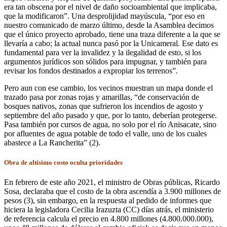
era tan obscena por el nivel de daño socioambiental que implicaba,
que la modificaron”. Una desprolijidad mayúscula, “por eso en
nuestro comunicado de marzo último, desde la Asamblea decimos
que el único proyecto aprobado, tiene una traza diferente a la que se
llevaría a cabo; la actual nunca pasó por la Unicameral. Ese dato es
fundamental para ver la invalidez y la ilegalidad de esto, si los
argumentos jurídicos son sólidos para impugnar, y también para
revisar los fondos destinados a expropiar los terrenos”.
Pero aun con ese cambio, los vecinos muestran un mapa donde el
trazado pasa por zonas rojas y amarillas, “de conservación de
bosques nativos, zonas que sufrieron los incendios de agosto y
septiembre del año pasado y que, por lo tanto, deberían protegerse.
Pasa también por cursos de agua, no solo por el río Anisacate, sino
por afluentes de agua potable de todo el valle, uno de los cuales
abastece a La Rancherita” (2).
Obra de altísimo costo oculta prioridades
En febrero de este año 2021, el ministro de Obras públicas, Ricardo
Sosa, declaraba que el costo de la obra ascendía a 3.900 millones de
pesos (3), sin embargo, en la respuesta al pedido de informes que
hiciera la legisladora Cecilia Irazuzta (CC) días atrás, el ministerio
de referencia calcula el precio en 4.800 millones (4.800.000.000),