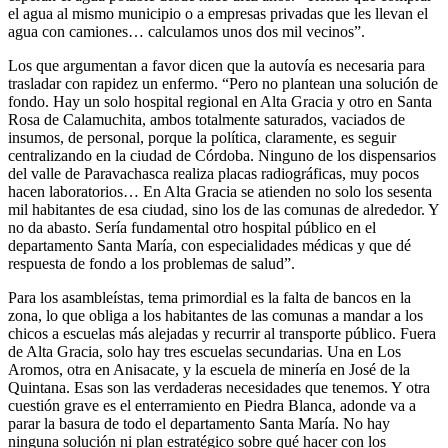
el agua al mismo municipio o a empresas privadas que les llevan el
agua con camiones… calculamos unos dos mil vecinos”.
Los que argumentan a favor dicen que la autovía es necesaria para
trasladar con rapidez un enfermo. “Pero no plantean una solución de
fondo. Hay un solo hospital regional en Alta Gracia y otro en Santa
Rosa de Calamuchita, ambos totalmente saturados, vaciados de
insumos, de personal, porque la política, claramente, es seguir
centralizando en la ciudad de Córdoba. Ninguno de los dispensarios
del valle de Paravachasca realiza placas radiográficas, muy pocos
hacen laboratorios… En Alta Gracia se atienden no solo los sesenta
mil habitantes de esa ciudad, sino los de las comunas de alrededor. Y
no da abasto. Sería fundamental otro hospital público en el
departamento Santa María, con especialidades médicas y que dé
respuesta de fondo a los problemas de salud”.
Para los asambleístas, tema primordial es la falta de bancos en la
zona, lo que obliga a los habitantes de las comunas a mandar a los
chicos a escuelas más alejadas y recurrir al transporte público. Fuera
de Alta Gracia, solo hay tres escuelas secundarias. Una en Los
Aromos, otra en Anisacate, y la escuela de minería en José de la
Quintana. Esas son las verdaderas necesidades que tenemos. Y otra
cuestión grave es el enterramiento en Piedra Blanca, adonde va a
parar la basura de todo el departamento Santa María. No hay
ninguna solución ni plan estratégico sobre qué hacer con los