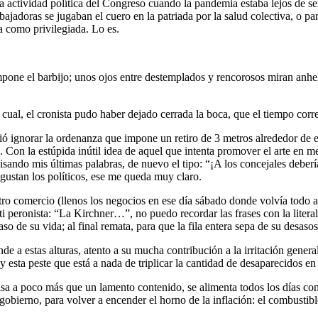
la actividad política del Congreso cuando la pandemia estaba lejos de se
abajadoras se jugaban el cuero en la patriada por la salud colectiva, o p
ca como privilegiada. Lo es.
pone el barbijo; unos ojos entre destemplados y rencorosos miran anhela
 cual, el cronista pudo haber dejado cerrada la boca, que el tiempo corre
dió ignorar la ordenanza que impone un retiro de 3 metros alrededor de
n la estúpida inútil idea de aquel que intenta promover el arte en medi
sando mis últimas palabras, de nuevo el tipo: “¡A los concejales debe
e gustan los políticos, ese me queda muy claro.
ro comercio (llenos los negocios en ese día sábado donde volvía todo a p
 peronista: “La Kirchner…”, no puedo recordar las frases con la literali
o de su vida; al final remata, para que la fila entera sepa de su desa
nde a estas alturas, atento a su mucha contribución a la irritación gene
esta peste que está a nada de triplicar la cantidad de desaparecidos en 
lsa a poco más que un lamento contenido, se alimenta todos los días con
ierno, para volver a encender el horno de la inflación: el combustible,