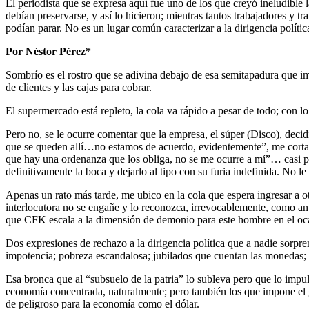
El periodista que se expresa aquí fue uno de los que creyó ineludible 
debían preservarse, y así lo hicieron; mientras tantos trabajadores y tr
podían parar. No es un lugar común caracterizar a la dirigencia políti
Por Néstor Pérez*
Sombrío es el rostro que se adivina debajo de esa semitapadura que im
de clientes y las cajas para cobrar.
El supermercado está repleto, la cola va rápido a pesar de todo; con lo
Pero no, se le ocurre comentar que la empresa, el súper (Disco), deci
que se queden allí…no estamos de acuerdo, evidentemente”, me corta. Co
que hay una ordenanza que los obliga, no se me ocurre a mí”… casi pi
definitivamente la boca y dejarlo al tipo con su furia indefinida. No l
Apenas un rato más tarde, me ubico en la cola que espera ingresar a ot
interlocutora no se engañe y lo reconozca, irrevocablemente, como anti
que CFK escala a la dimensión de demonio para este hombre en el ocas
Dos expresiones de rechazo a la dirigencia política que a nadie sorpre
impotencia; pobreza escandalosa; jubilados que cuentan las monedas; y 
Esa bronca que al “subsuelo de la patria” lo subleva pero que lo impu
economía concentrada, naturalmente; pero también los que impone el gob
de peligroso para la economía como el dólar.