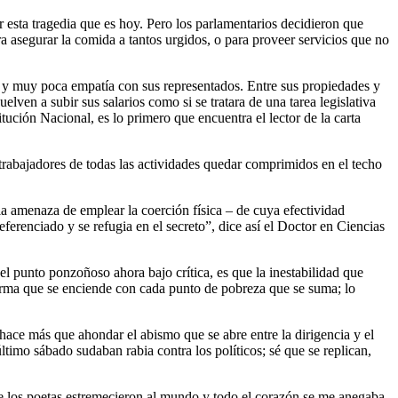
r esta tragedia que es hoy. Pero los parlamentarios decidieron que
ara asegurar la comida a tantos urgidos, o para proveer servicios que no
io y muy poca empatía con sus representados. Entre sus propiedades y
elven a subir sus salarios como si se tratara de una tarea legislativa
tución Nacional, es lo primero que encuentra el lector de la carta
trabajadores de todas las actividades quedar comprimidos en el techo
la amenaza de emplear la coerción física – de cuya efectividad
erenciado y se refugia en el secreto”, dice así el Doctor en Ciencias
el punto ponzoñoso ahora bajo crítica, es que la inestabilidad que
arma que se enciende con cada punto de pobreza que se suma; lo
o hace más que ahondar el abismo que se abre entre la dirigencia y el
imo sábado sudaban rabia contra los políticos; sé que se replican,
ue los poetas estremecieron al mundo y todo el corazón se me anegaba