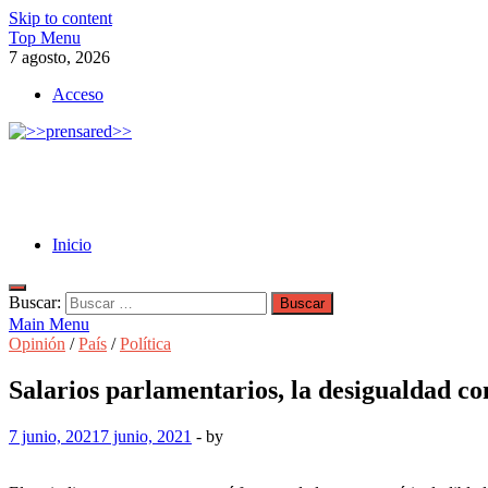
Skip to content
Top Menu
7 agosto, 2026
Acceso
>>prensared>>
LA AGENCIA DE NOTICIAS DEL CISPREN
Inicio
Buscar:
Main Menu
Opinión
/
País
/
Política
Salarios parlamentarios, la desigualdad c
7 junio, 2021
7 junio, 2021
-
by