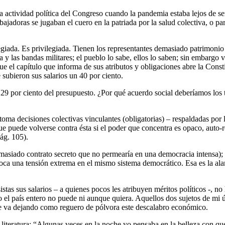
la actividad política del Congreso cuando la pandemia estaba lejos de se
abajadoras se jugaban el cuero en la patriada por la salud colectiva, o p
legiada. Es privilegiada. Tienen los representantes demasiado patrimon
y las bandas militares; el pueblo lo sabe, ellos lo saben; sin embargo vu
e el capítulo que informa de sus atributos y obligaciones abre la Consti
subieron sus salarios un 40 por ciento.
29 por ciento del presupuesto. ¿Por qué acuerdo social deberíamos los 
oma decisiones colectivas vinculantes (obligatorias) – respaldadas por 
 puede volverse contra ésta si el poder que concentra es opaco, auto-ref
ág. 105).
demasiado contrato secreto que no permearía en una democracia intensa); 
oca una tensión extrema en el mismo sistema democrático. Esa es la al
istas sus salarios – a quienes pocos les atribuyen méritos políticos -, n
l país entero no puede ni aunque quiera. Aquellos dos sujetos de mi últ
ue va dejando como reguero de pólvora este descalabro económico.
o literatura: “Algunas veces en la noche yo pensaba en la belleza con q