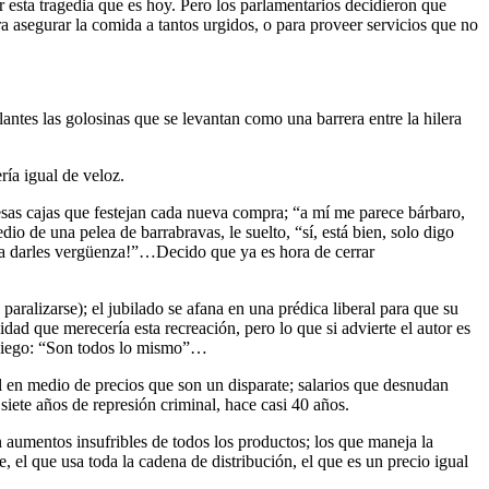
r esta tragedia que es hoy. Pero los parlamentarios decidieron que
ara asegurar la comida a tantos urgidos, o para proveer servicios que no
ntes las golosinas que se levantan como una barrera entre la hilera
ría igual de veloz.
 esas cajas que festejan cada nueva compra; “a mí me parece bárbaro,
o de una pelea de barrabravas, le suelto, “sí, está bien, solo digo
ría darles vergüenza!”…Decido que ya es hora de cerrar
aralizarse); el jubilado se afana en una prédica liberal para que su
dad que merecería esta recreación, pero lo que si advierte el autor es
sosiego: “Son todos lo mismo”…
ral en medio de precios que son un disparate; salarios que desnudan
siete años de represión criminal, hace casi 40 años.
 aumentos insufribles de todos los productos; los que maneja la
 el que usa toda la cadena de distribución, el que es un precio igual