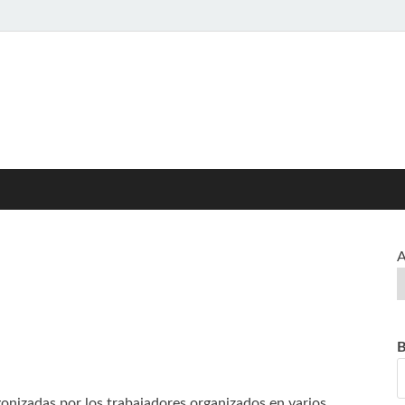
ed>>
L CISPREN
A
B
gonizadas por los trabajadores organizados en varios