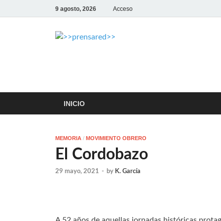
9 agosto, 2026
Acceso
>>prensar
LA AGENCIA DE NOTICIAS DE
INICIO
MEMORIA
/
MOVIMIENTO OBRERO
El Cordobazo
29 mayo, 2021
-
by
K. García
A 52 años de aquellas jornadas históricas prota