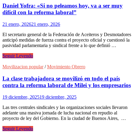
la
Daniel Yofra: «Si no peleamos hoy, va a ser muy
COB
difícil con la reforma laboral”
exigen
la
21 enero, 2026
21 enero, 2026
renuncia
de
El secretario general de la Federación de Aceiteros y Desmotadores
Rodrigo
anticipó medidas de fuerza contra el proyecto oficial y cuestionó la
Paz
pasividad parlamentaria y sindical frente a lo que definió …
Daniel
Seguir Leyendo
Yofra:
«Si
Movilizacion popular
/
Movimiento Obrero
no
peleamos
La clase trabajadora se movilizó en todo el país
hoy,
contra la reforma laboral de Milei y los empresarios
va
a
19 diciembre, 2025
19 diciembre, 2025
ser
muy
Las tres centrales sindicales y las organizaciones sociales llevaron
difícil
adelante una masiva jornada de lucha nacional en repudio al
con
proyecto de ley del Gobierno. En la ciudad de Buenos Aires, …
la
reforma
La
Seguir Leyendo
laboral”
clase