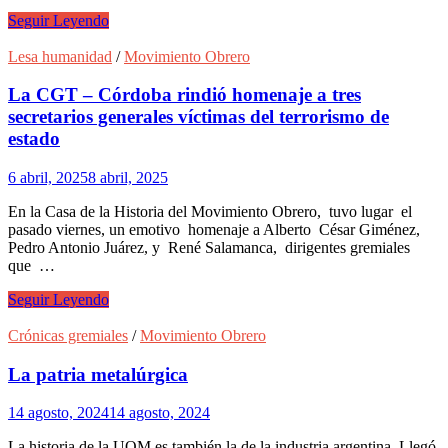
Las
Seguir Leyendo
mentiras
del
Lesa humanidad
/
Movimiento Obrero
gobierno
de
La CGT – Córdoba rindió homenaje a tres
Milei
secretarios generales víctimas del terrorismo de
y
estado
un
tercer
6 abril, 2025
8 abril, 2025
paro
general
En la Casa de la Historia del Movimiento Obrero, tuvo lugar el
pasado viernes, un emotivo homenaje a Alberto César Giménez,
Pedro Antonio Juárez, y René Salamanca, dirigentes gremiales
que …
La
Seguir Leyendo
CGT
–
Crónicas gremiales
/
Movimiento Obrero
Córdoba
rindió
La patria metalúrgica
homenaje
a
14 agosto, 2024
14 agosto, 2024
tres
secretarios
La historia de la UOM es también la de la industria argentina. Llegó