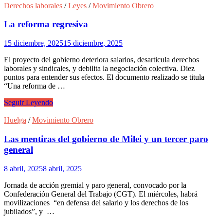
trabajadora
Derechos laborales
/
Leyes
/
Movimiento Obrero
se
movilizó
La reforma regresiva
en
todo
15 diciembre, 2025
15 diciembre, 2025
el
país
El proyecto del gobierno deteriora salarios, desarticula derechos
contra
laborales y sindicales, y debilita la negociación colectiva. Diez
la
puntos para entender sus efectos. El documento realizado se titula
reforma
“Una reforma de …
laboral
de
La
Seguir Leyendo
Milei
reforma
y
regresiva
Huelga
/
Movimiento Obrero
los
empresarios
Las mentiras del gobierno de Milei y un tercer paro
general
8 abril, 2025
8 abril, 2025
Jornada de acción gremial y paro general, convocado por la
Confederación General del Trabajo (CGT). El miércoles, habrá
movilizaciones “en defensa del salario y los derechos de los
jubilados”, y …