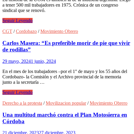
generales
a tener 500 mil trabajadores en 1975. Crónica de un congreso
víctimas
sindical que se renovó.
del
terrorismo
La
Seguir Leyendo
de
patria
estado
metalúrgica
CGT
/
Cordobazo
/
Movimiento Obrero
Carlos Masera: “Es preferible morir de pie que vivir
de rodillas”
29 mayo, 2024
1 junio, 2024
En el mes de los trabajadores –por el 1° de mayo y los 55 años del
Cordobazo- la Comisión y el Archivo provincial de la memoria
junto a la secretaría …
Carlos
Seguir Leyendo
Masera:
“Es
Derecho a la protesta
/
Movilizacion popular
/
Movimiento Obrero
preferible
morir
Una multitud marchó contra el Plan Motosierra en
de
Córdoba
pie
que
21 diciembre, 2023
27 diciembre, 2023