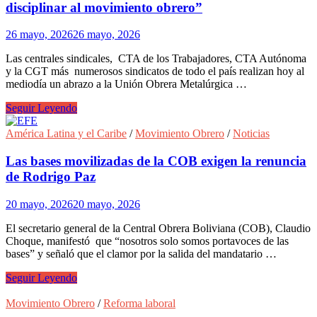
disciplinar al movimiento obrero”
26 mayo, 2026
26 mayo, 2026
Las centrales sindicales, CTA de los Trabajadores, CTA Autónoma
y la CGT más numerosos sindicatos de todo el país realizan hoy al
mediodía un abrazo a la Unión Obrera Metalúrgica …
Abrazo
Seguir Leyendo
contra
la
América Latina y el Caribe
/
Movimiento Obrero
/
Noticias
intervención
de
Las bases movilizadas de la COB exigen la renuncia
la
de Rodrigo Paz
UOM:
“Buscan
20 mayo, 2026
20 mayo, 2026
disciplinar
al
El secretario general de la Central Obrera Boliviana (COB), Claudio
movimiento
Choque, manifestó que “nosotros solo somos portavoces de las
obrero”
bases” y señaló que el clamor por la salida del mandatario …
Las
Seguir Leyendo
bases
movilizadas
Movimiento Obrero
/
Reforma laboral
de