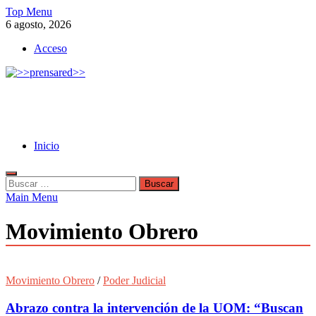
Skip
Top Menu
to
6 agosto, 2026
content
Acceso
>>prensared>>
LA AGENCIA DE NOTICIAS DEL CISPREN
Inicio
Buscar:
Main Menu
Movimiento Obrero
Movimiento Obrero
/
Poder Judicial
Abrazo contra la intervención de la UOM: “Buscan