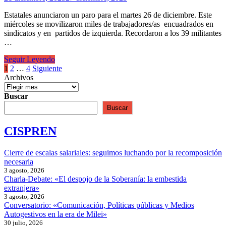
vivir
de
Estatales anunciaron un paro para el martes 26 de diciembre. Este
rodillas”
miércoles se movilizaron miles de trabajadores/as encuadrados en
sindicatos y en partidos de izquierda. Recordaron a los 39 militantes
…
Una
Seguir Leyendo
multitud
Paginación
1
2
…
4
Siguiente
marchó
Archivos
de
contra
el
entradas
Buscar
Plan
Buscar
Motosierra
en
CISPREN
Córdoba
Cierre de escalas salariales: seguimos luchando por la recomposición
necesaria
3 agosto, 2026
Charla-Debate: «El despojo de la Soberanía: la embestida
extranjera»
3 agosto, 2026
Conversatorio: «Comunicación, Políticas públicas y Medios
Autogestivos en la era de Milei»
30 julio, 2026