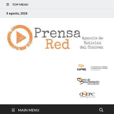
TOP MENU
8 agosto, 2026
>
LA
AG
DE
NOT
DE
CIS
MAIN MENU