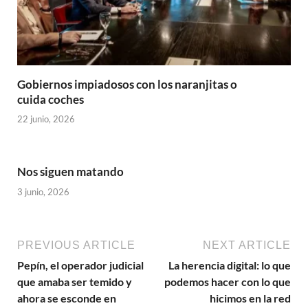
Gobiernos impiadosos con los naranjitas o
cuida coches
22 junio, 2026
Nos siguen matando
3 junio, 2026
PREVIOUS ARTICLE
NEXT ARTICLE
Pepín, el operador judicial
La herencia digital: lo que
que amaba ser temido y
podemos hacer con lo que
ahora se esconde en
hicimos en la red