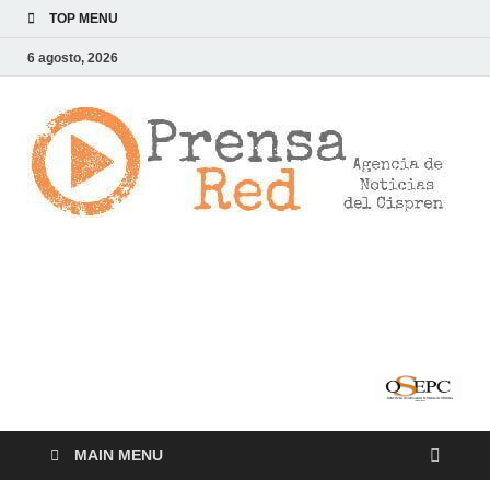
TOP MENU
6 agosto, 2026
>
LA
AG
DE
NOT
DE
CI
MAIN MENU