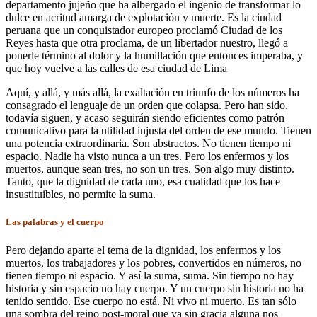
departamento jujeño que ha albergado el ingenio de transformar lo
dulce en acritud amarga de explotación y muerte. Es la ciudad
peruana que un conquistador europeo proclamó Ciudad de los
Reyes hasta que otra proclama, de un libertador nuestro, llegó a
ponerle término al dolor y la humillación que entonces imperaba, y
que hoy vuelve a las calles de esa ciudad de Lima
Aquí, y allá, y más allá, la exaltación en triunfo de los números ha
consagrado el lenguaje de un orden que colapsa. Pero han sido,
todavía siguen, y acaso seguirán siendo eficientes como patrón
comunicativo para la utilidad injusta del orden de ese mundo. Tienen
una potencia extraordinaria. Son abstractos. No tienen tiempo ni
espacio. Nadie ha visto nunca a un tres. Pero los enfermos y los
muertos, aunque sean tres, no son un tres. Son algo muy distinto.
Tanto, que la dignidad de cada uno, esa cualidad que los hace
insustituibles, no permite la suma.
Las palabras y el cuerpo
Pero dejando aparte el tema de la dignidad, los enfermos y los
muertos, los trabajadores y los pobres, convertidos en números, no
tienen tiempo ni espacio. Y así la suma, suma. Sin tiempo no hay
historia y sin espacio no hay cuerpo. Y un cuerpo sin historia no ha
tenido sentido. Ese cuerpo no está. Ni vivo ni muerto. Es tan sólo
una sombra del reino post-moral que ya sin gracia alguna nos