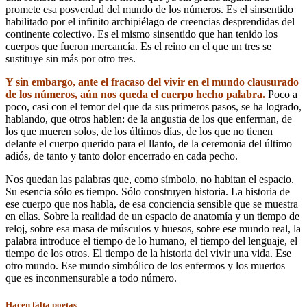
promete esa posverdad del mundo de los números. Es el sinsentido
habilitado por el infinito archipiélago de creencias desprendidas del
continente colectivo. Es el mismo sinsentido que han tenido los
cuerpos que fueron mercancía. Es el reino en el que un tres se
sustituye sin más por otro tres.
Y sin embargo, ante el fracaso del vivir en el mundo clausurado
de los números, aún nos queda el cuerpo hecho palabra.
Poco a
poco, casi con el temor del que da sus primeros pasos, se ha logrado,
hablando, que otros hablen: de la angustia de los que enferman, de
los que mueren solos, de los últimos días, de los que no tienen
delante el cuerpo querido para el llanto, de la ceremonia del último
adiós, de tanto y tanto dolor encerrado en cada pecho.
Nos quedan las palabras que, como símbolo, no habitan el espacio.
Su esencia sólo es tiempo. Sólo construyen historia. La historia de
ese cuerpo que nos habla, de esa conciencia sensible que se muestra
en ellas. Sobre la realidad de un espacio de anatomía y un tiempo de
reloj, sobre esa masa de músculos y huesos, sobre ese mundo real, la
palabra introduce el tiempo de lo humano, el tiempo del lenguaje, el
tiempo de los otros. El tiempo de la historia del vivir una vida. Ese
otro mundo. Ese mundo simbólico de los enfermos y los muertos
que es inconmensurable a todo número.
Hacen falta poetas