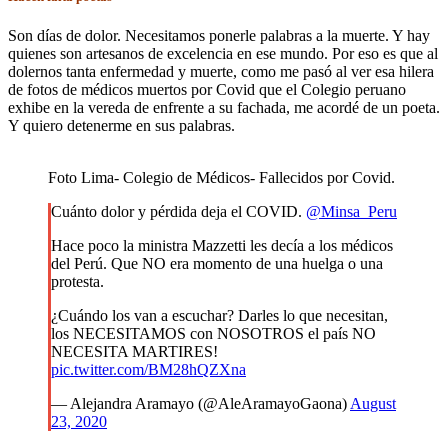
Son días de dolor. Necesitamos ponerle palabras a la muerte. Y hay
quienes son artesanos de excelencia en ese mundo. Por eso es que al
dolernos tanta enfermedad y muerte, como me pasó al ver esa hilera
de fotos de médicos muertos por Covid que el Colegio peruano
exhibe en la vereda de enfrente a su fachada, me acordé de un poeta.
Y quiero detenerme en sus palabras.
Foto Lima- Colegio de Médicos- Fallecidos por Covid.
Cuánto dolor y pérdida deja el COVID.
@Minsa_Peru
Hace poco la ministra Mazzetti les decía a los médicos
del Perú. Que NO era momento de una huelga o una
protesta.
¿Cuándo los van a escuchar? Darles lo que necesitan,
los NECESITAMOS con NOSOTROS el país NO
NECESITA MARTIRES!
pic.twitter.com/BM28hQZXna
— Alejandra Aramayo (@AleAramayoGaona)
August
23, 2020