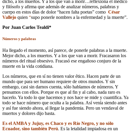
dicho, a los muertos. Y a los que van a morir…reflexiona el médico
y filósofo y afirma que además de analizar números, palabras y
cuerpo en estos días de dolor “hacen falta poetas” como
César
Vallejo
quien
“
supo ponerle nombres a la enfermedad y la muerte”.
Por Juan Carlos Tealdi*
Números y palabras
Ha llegado el momento, así parece, de ponerle palabras a la muerte.
Mejor dicho, a los muertos. Y a los que van a morir. Fracasaron los
números del ritual obsesivo. Fracasó ese engañoso conjuro de la
muerte en la vida cotidiana.
Los números, que en sí no tienen valor ético. Hacen parte de un
mundo que para ser humano requiere de otros mundos. Y sin
embargo, casi sin darnos cuenta, sólo hablamos de números. Y
pensamos con ellos. Porque es que al fin y al cabo, nada raro es
hacerlo. Ya todo lo que hacemos y nos hace se mide y cuantifica. Ya
todo se hace número que oculta a la palabra. Así venía siendo antes
y así fue siendo ahora, al llegar la pandemia. Pero un vendaval de
muertos y dolores dijo basta.
Es el AMBA y Jujuy, es Chaco y es Río Negro, y no sólo
Ecuador, sino también Perú
. Es la letalidad impiadosa en un