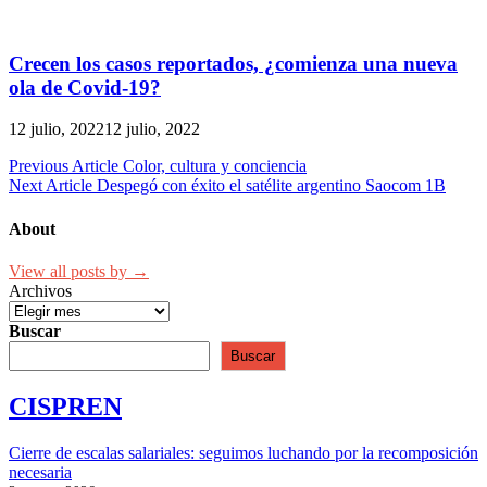
Crecen los casos reportados, ¿comienza una nueva
ola de Covid-19?
12 julio, 2022
12 julio, 2022
Navegación
Previous Article
Color, cultura y conciencia
Next Article
Despegó con éxito el satélite argentino Saocom 1B
de
entradas
About
View all posts by →
Archivos
Buscar
Buscar
CISPREN
Cierre de escalas salariales: seguimos luchando por la recomposición
necesaria