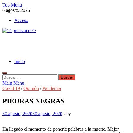
Skip
Top Menu
to
6 agosto, 2026
content
Acceso
>>prensared>>
LA AGENCIA DE NOTICIAS DEL CISPREN
Inicio
Buscar:
Main Menu
Covid 19
/
Opinión
/
Pandemia
PIEDRAS NEGRAS
30 agosto, 2020
30 agosto, 2020
-
by
Ha llegado el momento de ponerle palabras a la muerte. Mejor