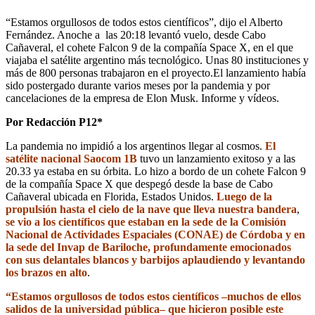
“Estamos orgullosos de todos estos científicos”, dijo el Alberto
Fernández. Anoche a las 20:18 levantó vuelo, desde Cabo
Cañaveral, el cohete Falcon 9 de la compañía Space X, en el que
viajaba el satélite argentino más tecnológico. Unas 80 instituciones y
más de 800 personas trabajaron en el proyecto.El lanzamiento había
sido postergado durante varios meses por la pandemia y por
cancelaciones de la empresa de Elon Musk. Informe y vídeos.
Por Redacción P12*
La pandemia no impidió a los argentinos llegar al cosmos.
El
satélite nacional Saocom 1B
tuvo un lanzamiento exitoso y a las
20.33 ya estaba en su órbita. Lo hizo a bordo de un cohete Falcon 9
de la compañía Space X que despegó desde la base de Cabo
Cañaveral ubicada en Florida, Estados Unidos.
Luego de la
propulsión hasta el cielo de la nave que lleva nuestra bandera
,
se vio a los científicos que estaban en la sede de la Comisión
Nacional de Actividades Espaciales (CONAE) de Córdoba y en
la sede del Invap de Bariloche, profundamente emocionados
con sus delantales blancos y barbijos aplaudiendo y levantando
los brazos en alto
.
“Estamos orgullosos de todos estos científicos –muchos de ellos
salidos de la universidad pública– que hicieron posible este