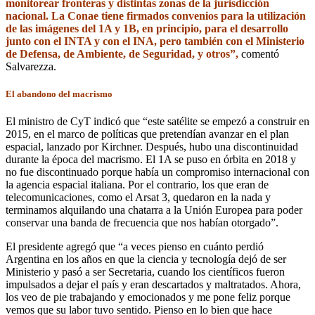
monitorear fronteras y distintas zonas de la jurisdicción
nacional. La Conae tiene firmados convenios para la utilización
de las imágenes del 1A y 1B, en principio, para el desarrollo
junto con el INTA y con el INA, pero también con el Ministerio
de Defensa, de Ambiente, de Seguridad, y otros”,
comentó
Salvarezza.
El abandono del macrismo
El ministro de CyT indicó que “este satélite se empezó a construir en
2015, en el marco de políticas que pretendían avanzar en el plan
espacial, lanzado por Kirchner. Después, hubo una discontinuidad
durante la época del macrismo. El 1A se puso en órbita en 2018 y
no fue discontinuado porque había un compromiso internacional con
la agencia espacial italiana. Por el contrario, los que eran de
telecomunicaciones, como el Arsat 3, quedaron en la nada y
terminamos alquilando una chatarra a la Unión Europea para poder
conservar una banda de frecuencia que nos habían otorgado”.
El presidente agregó que “a veces pienso en cuánto perdió
Argentina en los años en que la ciencia y tecnología dejó de ser
Ministerio y pasó a ser Secretaria, cuando los científicos fueron
impulsados a dejar el país y eran descartados y maltratados. Ahora,
los veo de pie trabajando y emocionados y me pone feliz porque
vemos que su labor tuvo sentido. Pienso en lo bien que hace