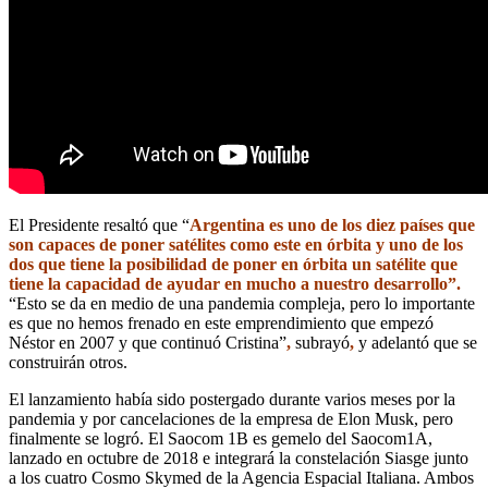
El Presidente resaltó que “
Argentina es uno de los diez países que
son capaces de poner satélites como este en órbita y uno de los
dos que tiene la posibilidad de poner en órbita un satélite que
tiene la capacidad de ayudar en mucho a nuestro desarrollo”.
“Esto se da en medio de una pandemia compleja, pero lo importante
es que no hemos frenado en este emprendimiento que empezó
Néstor en 2007 y que continuó Cristina”
,
subrayó
,
y adelantó que se
construirán otros.
El lanzamiento había sido postergado durante varios meses por la
pandemia y por cancelaciones de la empresa de Elon Musk, pero
finalmente se logró. El Saocom 1B es gemelo del Saocom1A,
lanzado en octubre de 2018 e integrará la constelación Siasge junto
a los cuatro Cosmo Skymed de la Agencia Espacial Italiana. Ambos