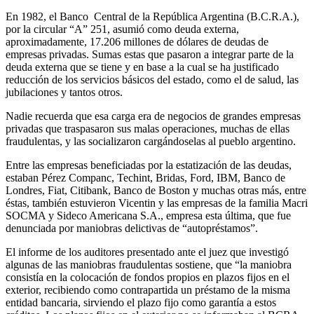
En 1982, el Banco Central de la República Argentina (B.C.R.A.),
por la circular “A” 251, asumió como deuda externa,
aproximadamente, 17.206 millones de dólares de deudas de
empresas privadas. Sumas estas que pasaron a integrar parte de la
deuda externa que se tiene y en base a la cual se ha justificado
reducción de los servicios básicos del estado, como el de salud, las
jubilaciones y tantos otros.
Nadie recuerda que esa carga era de negocios de grandes empresas
privadas que traspasaron sus malas operaciones, muchas de ellas
fraudulentas, y las socializaron cargándoselas al pueblo argentino.
Entre las empresas beneficiadas por la estatización de las deudas,
estaban Pérez Companc, Techint, Bridas, Ford, IBM, Banco de
Londres, Fiat, Citibank, Banco de Boston y muchas otras más, entre
éstas, también estuvieron Vicentin y las empresas de la familia Macri
SOCMA y Sideco Americana S.A., empresa esta última, que fue
denunciada por maniobras delictivas de “autopréstamos”.
El informe de los auditores presentado ante el juez que investigó
algunas de las maniobras fraudulentas sostiene, que “la maniobra
consistía en la colocación de fondos propios en plazos fijos en el
exterior, recibiendo como contrapartida un préstamo de la misma
entidad bancaria, sirviendo el plazo fijo como garantía a estos