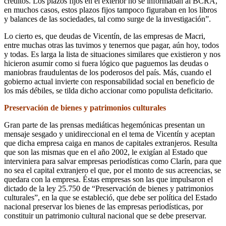
créditos. Los plazos fijos en el exterior no se informaban al BCRA,
en muchos casos, estos plazos fijos tampoco figuraban en los libros
y balances de las sociedades, tal como surge de la investigación”.
Lo cierto es, que deudas de Vicentín, de las empresas de Macri,
entre muchas otras las tuvimos y tenernos que pagar, aún hoy, todos
y todas. Es larga la lista de situaciones similares que existieron y nos
hicieron asumir como si fuera lógico que paguemos las deudas o
maniobras fraudulentas de los poderosos del país. Más, cuando el
gobierno actual invierte con responsabilidad social en beneficio de
los más débiles, se tilda dicho accionar como populista deficitario.
Preservación de bienes y patrimonios culturales
Gran parte de las prensas mediáticas hegemónicas presentan un
mensaje sesgado y unidireccional en el tema de Vicentín y aceptan
que dicha empresa caiga en manos de capitales extranjeros. Resulta
que son las mismas que en el año 2002, le exigían al Estado que
interviniera para salvar empresas periodísticas como Clarín, para que
no sea el capital extranjero el que, por el monto de sus acreencias, se
quedara con la empresa. Éstas empresas son las que impulsaron el
dictado de la ley 25.750 de “Preservación de bienes y patrimonios
culturales”, en la que se estableció, que debe ser política del Estado
nacional preservar los bienes de las empresas periodísticas, por
constituir un patrimonio cultural nacional que se debe preservar.