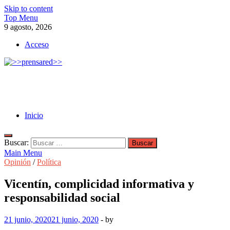
Skip to content
Top Menu
9 agosto, 2026
Acceso
>>prensared>>
LA AGENCIA DE NOTICIAS DEL CISPREN
Inicio
Buscar:
Main Menu
Opinión
/
Política
Vicentín, complicidad informativa y
responsabilidad social
21 junio, 2020
21 junio, 2020
-
by