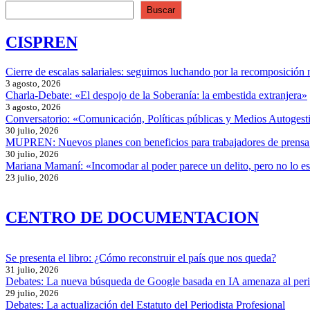
Buscar
CISPREN
Cierre de escalas salariales: seguimos luchando por la recomposición 
3 agosto, 2026
Charla-Debate: «El despojo de la Soberanía: la embestida extranjera»
3 agosto, 2026
Conversatorio: «Comunicación, Políticas públicas y Medios Autogesti
30 julio, 2026
MUPREN: Nuevos planes con beneficios para trabajadores de prensa
30 julio, 2026
Mariana Mamaní: «Incomodar al poder parece un delito, pero no lo e
23 julio, 2026
CENTRO DE DOCUMENTACION
Se presenta el libro: ¿Cómo reconstruir el país que nos queda?
31 julio, 2026
Debates: La nueva búsqueda de Google basada en IA amenaza al per
29 julio, 2026
Debates: La actualización del Estatuto del Periodista Profesional