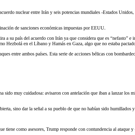
acuerdo nuclear entre Irán y seis potencias mundiales -Estados Unidos,
iminación de sanciones económicas impuestas por EEUU.
ra a su país del acuerdo con Irán ya que considera que es “nefasto” e i
omo Hezbolá en el Líbano y Hamás en Gaza, algo que no estaba pactado
aques entre ambos países. Esta serie de acciones bélicas con bombardeos
 sido muy cuidadosa: avisaron con antelación que iban a lanzar los misil
abierta, sino dar la señal a su pueblo de que no habían sido humillados 
 que tiene como asesores, Trump responde con contundencia al ataque y 