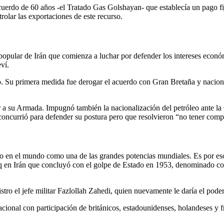
acuerdo de 60 años -el Tratado Gas Golshayan- que establecía un pago fijo
olar las exportaciones de este recurso.​
ular de Irán que comienza a luchar por defender los intereses econó
ví.
 Su primera medida fue derogar el acuerdo con Gran Bretaña y nacionali
 a su Armada. Impugnó también la nacionalización del petróleo ante la
ncurrió para defender su postura pero que resolvieron “no tener compet
n el mundo como una de las grandes potencias mundiales. Es por eso qu
q en Irán que concluyó con el golpe de Estado en 1953, denominado co
l jefe militar Fazlollah Zahedi, quien nuevamente le daría el poder a
ional con participación de británicos, estadounidenses, holandeses y fr