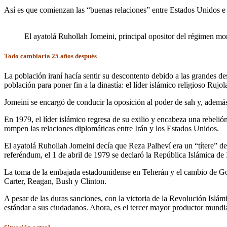
Así es que comienzan las “buenas relaciones” entre Estados Unidos e I
El ayatolá Ruhollah Jomeini, principal opositor del régimen m
Todo cambiaría 25 años después
La población iraní hacía sentir su descontento debido a las grandes des
población para poner fin a la dinastía: el líder islámico religioso Rujol
Jomeini se encargó de conducir la oposición al poder de sah y, ademá
En 1979, el líder islámico regresa de su exilio y encabeza una rebeli
rompen las relaciones diplomáticas entre Irán y los Estados Unidos.
El ayatolá Ruhollah Jomeini decía que Reza Palheví era un “títere” de 
referéndum, el 1 de abril de 1979 se declaró la República Islámica de 
La toma de la embajada estadounidense en Teherán y el cambio de G
Carter, Reagan, Bush y Clinton.
A pesar de las duras sanciones, con la victoria de la Revolución Islá
estándar a sus ciudadanos. Ahora, es el tercer mayor productor mundi