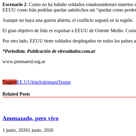
Escenario 2
: Como no ha habido soldados estadounidenses muertos en 
EEUU como Irán podrían quedar satisfechos sin “quedar como perde
Aunque no haya una guerra abierta, el conflicto seguirá en la región.
El gran objetivo de Irán es expulsar a EEUU de Oriente Medio. Como s
Por otro lado, EEUU tiene soldados desplegados en todos los países alr
*Periodista. Publicación de elresaltador.com.ar
www.prensared.org.ar
Tagged
EE.UU
Irán
Soleimani
Trump
Related Posts
Amenazado, pero vivo
1 junio, 2026
1 junio, 2026