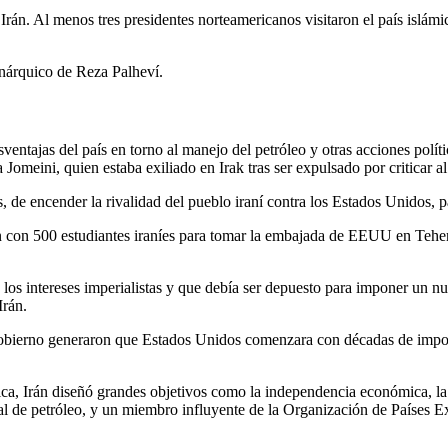
rán. Al menos tres presidentes norteamericanos visitaron el país islám
onárquico de Reza Palheví.
ventajas del país en torno al manejo del petróleo y otras acciones políti
a Jomeini, quien estaba exiliado en Irak tras ser expulsado por criticar a
s, de encender la rivalidad del pueblo iraní contra los Estados Unidos
ón con 500 estudiantes iraníes para tomar la embajada de EEUU en Teher
los intereses imperialistas y que debía ser depuesto para imponer un nu
Irán.
obierno generaron que Estados Unidos comenzara con décadas de impos
mica, Irán diseñó grandes objetivos como la independencia económica, la
al de petróleo, y un miembro influyente de la Organización de Países 