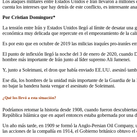
Los ataques militares entre Estados Unidos e Irán llevaron a millone
cuenta los intereses que hay detrás de este conflicto, es interesante ana
Por Cristian Domínguez*
La tensión entre Irán y Estados Unidos llegó al límite de desatar una
económica muy delicada que repercute en el empeoramiento de la calid
Es por esto que en octubre de 2019 las milicias iraquíes pro-iraníes
El punto de inflexión llegó la noche del 3 de enero de 2020, cuando 
hombre más importante de Irán junto al líder supremo Ali Jamenei.
Y, junto a Soleimani, el dron que había enviado EE.UU. asesinó tamb
Ese día, los hombres de la unidad más importante de la Guardia de la
no bajar la bandera hasta vengar el asesinato de Soleimani.
¿Qué los llevó a esta situación?
Podríamos retomar la historia desde 1908, cuando fueron descubiertas la
República Islámica que en aquel entonces estaba gobernada por una di
Un año más tarde, en 1909 se formó la Anglo-Persian Oil Company, una
las acciones de la compañía en 1914, el Gobierno británico obtuvo el co