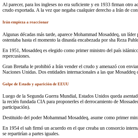
Al parecer, para los ingleses no era suficiente y en 1933 firman otro 
crudo exportada. A la vez que negaba cualquier derecho a Irán de contr
Irán empieza a reaccionar
Algunas décadas más tarde, aparece Mohammad Mosaddeq, un líder pop
ostentaba hasta el momento la dinastía encabezada por sha Reza Pahle
En 1951, Mosaddeq es elegido como primer ministro del país islámico.
repercusiones.
Gran Bretaña le prohibió a Irán vender el crudo y amenazó con enviar
Naciones Unidas. Dos entidades internacionales a las que Mosaddeq co
Golpe de Estado y aparición de EEUU
Luego de la Segunda Guerra Mundial, Estados Unidos queda asentado e
la recién fundada CIA para proponerles el derrocamiento de Mossade
participación).
Destituido del poder Mohammad Mosaddeq, asume como primer ministro e
En 1954 el sah firmó un acuerdo en el que creaba un consorcio internac
se repartirían a partes iguales.