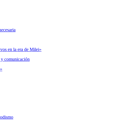
necesaria
vos en la era de Milei»
 y comunicación
s»
iodismo