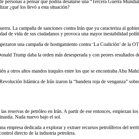
s de personas a pensar que podría desatarse una “Tercera Guerra Mundia
lizar ¿qué los llevó a esta situación?
 guerra. La campaña de sanciones contra Irán que ya caracteriza al gobi
ad de vida de sus ciudadanos y provoca una mayor inestabilidad polític
 empezaron una campaña de hostigamiento contra ‘La Coalición’ de la O
Donald Trump daba la orden más desesperada y con peores resultados de
ién a otros altos mandos iraquíes entre los que se encontraba Abu Mah
 Revolución Islámica de Irán izaron la “bandera roja de venganza” sobr
s reservas de petróleo en Irán. A partir de ese entonces, empiezan los in
nastía. Nada nuevo bajo el sol.
 empresa dedicada a explorar y extraer recursos petrolíferos del territ
ntrol directo de la industria petrolera.