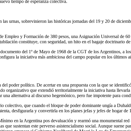
nuevo tiempo de esperanza colectiva.
 las urnas, sobrevinieron las históricas jornadas del 19 y 20 de diciem
e Empleo y Formación de 380 pesos, una Asignación Universal de 60 pe
ilación constituye, con seguridad, un hito en el bagaje doctrinario de l
 documento del 1º de Mayo de 1968 de la CGT de los Argentinos, a los 
nfigura la iniciativa más ambiciosa del campo popular en los últimos añ
del poder político. De acertar en una propuesta con la que se identific
ado organizativo que extendió territorialmente la iniciativa hasta llevar
tar una alternativa al discurso hegemónico, pero fue impotente para cond
o colectivo, que cuando el bloque de poder dominante ungía a Duhalde 
nta, desfigurarla y convertirla en los planes jefas y jefes de hogar de
 Mí­nimo en la Argentina pos devaluación y rearmó una monumental red de
izadas que sustentan este perverso asistencialismo social. Aunque suene p