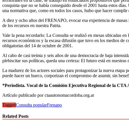
territoriales en la calle, se tradujo en enunciados propositivos que 
conquista que no se había conseguido desde el 2001 hasta estos días. U
una normativa que, como en todos los casos, hubo que hacer cumplir 
A diez y ocho años del FRENAPO, evocar esa experiencia de masas impl
de los recursos en nuestra Patria.
Vale la pena recordarlo: La Consulta se realizó en mesas ubicadas en la v
recursos económicos y la escasa difusión que tuvo en los medios de 
obligatorias del 14 de octubre de 2001.
Al cabo de casi treinta y seis años de una democracia de baja intensid
plebiscitar sus políticas, queda una certeza: El futuro está en nuestras
La madurez de los actores sociales para protagonizar la nueva etapa p
puede hacer un hueco, corporizan el compromiso de asumir, sin beneficio
*Periodista. Vocal de la Comisión Ejecutiva Regional de la CT
Artículo publicado por ctaautonomacordoba.org.ar
Tagged
Consulta popular
Frenapo
Related Posts