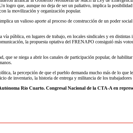
permitieron arrancar al Gobierno Neoliberal de Macri la Ley de Emergenc
n logro que, aunque no deja de ser un paliativo, implica la posibilidad 
con la movilización y organización popular.
ica un valioso aporte al proceso de construcción de un poder social en 
í­a pública, en lugares de trabajo, en locales sindicales y en distintas in
comunicación, la propuesta optativa del FRENAPO consiguió más votos qu
ad, que se niega a abrir los canales de participación popular, de habili
 manos.
olítica, la percepción de que el pueblo demanda mucho más de lo que le
 de inventario, la historia de entrega y militancia de los trabajadores y
A Autónoma Río Cuarto. Congresal Nacional de la CTA-A en repres