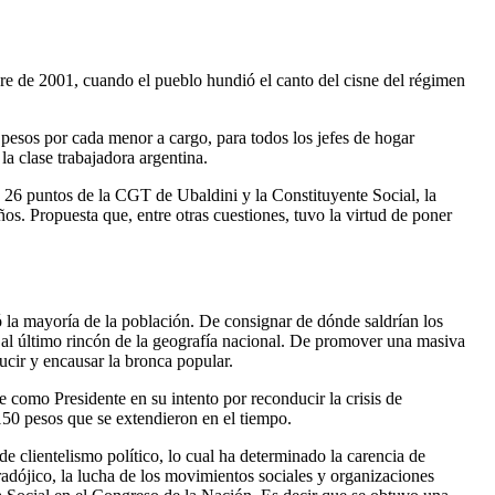
bre de 2001, cuando el pueblo hundió el canto del cisne del régimen
sos por cada menor a cargo, para todos los jefes de hogar
a clase trabajadora argentina.
26 puntos de la CGT de Ubaldini y la Constituyente Social, la
os. Propuesta que, entre otras cuestiones, tuvo la virtud de poner
ó la mayorí­a de la población. De consignar de dónde saldrían los
la al último rincón de la geografía nacional. De promover una masiva
ucir y encausar la bronca popular.
como Presidente en su intento por reconducir la crisis de
 150 pesos que se extendieron en el tiempo.
 clientelismo polí­tico, lo cual ha determinado la carencia de
aradójico, la lucha de los movimientos sociales y organizaciones