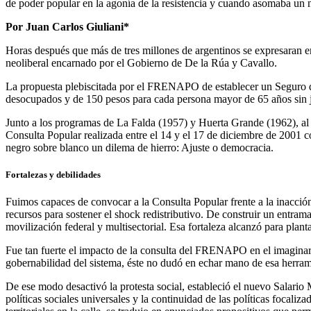
de poder popular en la agonía de la resistencia y cuando asomaba un 
Por Juan Carlos Giuliani*
Horas después que más de tres millones de argentinos se expresaran en
neoliberal encarnado por el Gobierno de De la Rúa y Cavallo.
La propuesta plebiscitada por el FRENAPO de establecer un Seguro d
desocupados y de 150 pesos para cada persona mayor de 65 años sin jub
Junto a los programas de La Falda (1957) y Huerta Grande (1962), al
Consulta Popular realizada entre el 14 y el 17 de diciembre de 2001 co
negro sobre blanco un dilema de hierro: Ajuste o democracia.
Fortalezas y debilidades
Fuimos capaces de convocar a la Consulta Popular frente a la inacción 
recursos para sostener el shock redistributivo. De construir un entram
movilización federal y multisectorial. Esa fortaleza alcanzó para plan
Fue tan fuerte el impacto de la consulta del FRENAPO en el imaginari
gobernabilidad del sistema, éste no dudó en echar mano de esa herramie
De ese modo desactivó la protesta social, estableció el nuevo Salario
políticas sociales universales y la continuidad de las polí­ticas focal