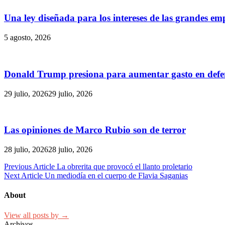
Una ley diseñada para los intereses de las grandes em
5 agosto, 2026
Donald Trump presiona para aumentar gasto en defen
29 julio, 2026
29 julio, 2026
Las opiniones de Marco Rubio son de terror
28 julio, 2026
28 julio, 2026
Navegación
Previous Article
La obrerita que provocó el llanto proletario
Next Article
Un mediodía en el cuerpo de Flavia Saganias
de
entradas
About
View all posts by →
Archivos