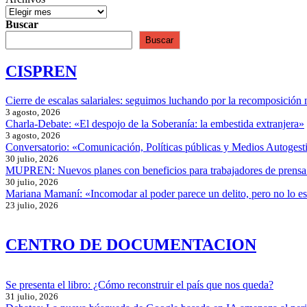
Buscar
Buscar
CISPREN
Cierre de escalas salariales: seguimos luchando por la recomposición 
3 agosto, 2026
Charla-Debate: «El despojo de la Soberanía: la embestida extranjera»
3 agosto, 2026
Conversatorio: «Comunicación, Políticas públicas y Medios Autogesti
30 julio, 2026
MUPREN: Nuevos planes con beneficios para trabajadores de prensa
30 julio, 2026
Mariana Mamaní: «Incomodar al poder parece un delito, pero no lo e
23 julio, 2026
CENTRO DE DOCUMENTACION
Se presenta el libro: ¿Cómo reconstruir el país que nos queda?
31 julio, 2026