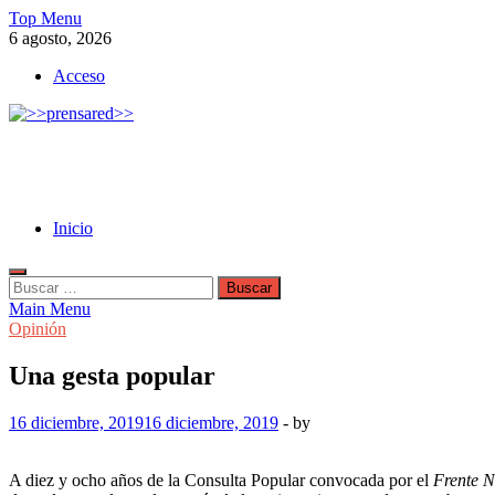
Skip
Top Menu
to
6 agosto, 2026
content
Acceso
>>prensared>>
LA AGENCIA DE NOTICIAS DEL CISPREN
Inicio
Buscar:
Main Menu
Opinión
Una gesta popular
16 diciembre, 2019
16 diciembre, 2019
-
by
A diez y ocho años de la Consulta Popular convocada por el
Frente 