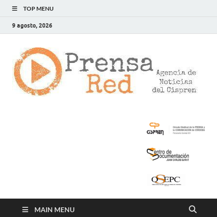
TOP MENU
9 agosto, 2026
>
LA
AG
DE
NOT
DE
CIS
MAIN MENU