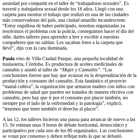
ansiedad por compartir en el taller de “trabajadoras sexuales”. Es
travesti y trabajadora sexual desde los 16 años. Llegó con una
carpeta para mostrar el trabajo que realizó en una de las ciudades
más conservadoras del país, una ciudad amarillo incandescente.
“Estoy orgullosa de haber participado, nosotras organizadas ya
resolvimos el problema con la policía, conseguimos hacer el día del
niñe, darles talleres para aprender a leer y escribir a nuestras
compañeres que no sabían. Les sacaban fotos a la carpeta que
llevé”, dijo con la cara iluminada.
Paula
vino de Villa Ciudad Parque, una pequeña localidad de
traslasierra, Córdoba. Es productora de aceites medicinales de
cannabis y asistió al taller de
“Mujer y Cannabis”
. “Las
conclusiones fueron que hay que avanzar en la despenalización de la
producción y consumo del cannabis. Esta fantástico el proyecto
“mamá cultiva”, la organización que armaron madres con niños con
problemas de salud que pueden ser tratados de manera efectiva con
cannabis, pero hay que ir por el consumo por placer también, no
siempre por el lado de la enfermedad y la patología”, explicó,
“tenemos que tener también el derecho al placer”.
A las 12, los talleres hicieron una pausa para arrancar de nuevo a las
15. Se estiman unas 9 horas de debate horizontal, democrático y
participativo por cada uno de los 80 organizados. Las conclusiones
se votan por consenso y deben reflejar todo lo que se debatió.