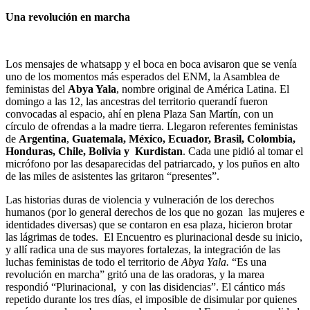
Una revolución en marcha
Los mensajes de whatsapp y el boca en boca avisaron que se venía
uno de los momentos más esperados del ENM, la Asamblea de
feministas del
Abya Yala
, nombre original de América Latina. El
domingo a las 12, las ancestras del territorio querandí fueron
convocadas al espacio, ahí en plena Plaza San Martín, con un
círculo de ofrendas a la madre tierra. Llegaron referentes feministas
de
Argentina
,
Guatemala, México, Ecuador, Brasil, Colombia,
Honduras, Chile, Bolivia y Kurdistan
. Cada une pidió al tomar el
micrófono por las desaparecidas del patriarcado, y los puños en alto
de las miles de asistentes las gritaron “presentes”.
Las historias duras de violencia y vulneración de los derechos
humanos (por lo general derechos de los que no gozan las mujeres e
identidades diversas) que se contaron en esa plaza, hicieron brotar
las lágrimas de todes. El Encuentro es plurinacional desde su inicio,
y allí radica una de sus mayores fortalezas, la integración de las
luchas feministas de todo el territorio de
Abya Yala.
“Es una
revolución en marcha” gritó una de las oradoras, y la marea
respondió “Plurinacional, y con las disidencias”. El cántico más
repetido durante los tres días, el imposible de disimular por quienes