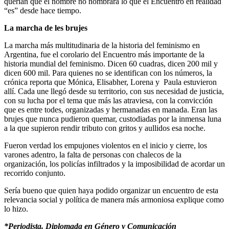
querían que el nombre no nombrara lo que el Encuentro en realidad
“es” desde hace tiempo.
La marcha de les brujes
La marcha más multitudinaria de la historia del feminismo en
Argentina, fue el corolario del Encuentro más importante de la
historia mundial del feminismo. Dicen 60 cuadras, dicen 200 mil y
dicen 600 mil. Para quienes no se identifican con los números, la
crónica reporta que Mónica, Elisabher, Lorena y Paula estuvieron
allí. Cada une llegó desde su territorio, con sus necesidad de justicia,
con su lucha por el tema que más las atraviesa, con la convicción
que es entre todes, organizadas y hermanadas en manada. Eran las
brujes que nunca pudieron quemar, custodiadas por la inmensa luna
a la que supieron rendir tributo con gritos y aullidos esa noche.
Fueron verdad los empujones violentos en el inicio y cierre, los
varones adentro, la falta de personas con chalecos de la
organización, los policías infiltrados y la imposibilidad de acordar un
recorrido conjunto.
Sería bueno que quien haya podido organizar un encuentro de esta
relevancia social y política de manera más armoniosa explique como
lo hizo.
*Periodista. Diplomada en Género y Comunicación