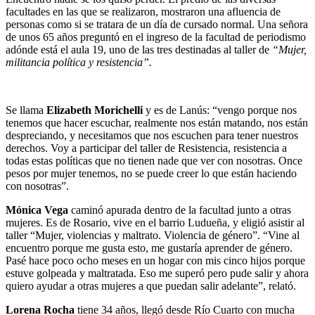
facultades en las que se realizaron, mostraron una afluencia de
personas como si se tratara de un día de cursado normal. Una señora
de unos 65 años preguntó en el ingreso de la facultad de periodismo
adónde está el aula 19, uno de las tres destinadas al taller de
“Mujer,
militancia política y resistencia”.
Se llama
Elizabeth Morichelli
y es de Lanús: “vengo porque nos
tenemos que hacer escuchar, realmente nos están matando, nos están
despreciando, y necesitamos que nos escuchen para tener nuestros
derechos. Voy a participar del taller de Resistencia, resistencia a
todas estas políticas que no tienen nade que ver con nosotras. Once
pesos por mujer tenemos, no se puede creer lo que están haciendo
con nosotras”.
Mónica Vega
caminó apurada dentro de la facultad junto a otras
mujeres. Es de Rosario, vive en el barrio Ludueña, y eligió asistir al
taller “Mujer, violencias y maltrato. Violencia de género”. “Vine al
encuentro porque me gusta esto, me gustaría aprender de género.
Pasé hace poco ocho meses en un hogar con mis cinco hijos porque
estuve golpeada y maltratada. Eso me superó pero pude salir y ahora
quiero ayudar a otras mujeres a que puedan salir adelante”, relató.
Lorena Rocha
tiene 34 años, llegó desde Río Cuarto con mucha