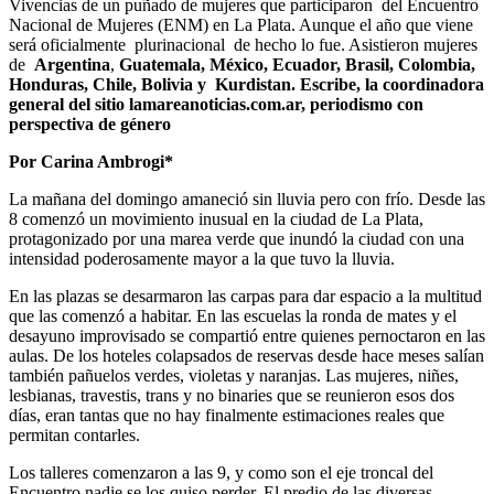
Vivencias de un puñado de mujeres que participaron del Encuentro
Nacional de Mujeres (ENM) en La Plata. Aunque el año que viene
será oficialmente plurinacional de hecho lo fue. Asistieron mujeres
de
Argentina
,
Guatemala, México, Ecuador, Brasil, Colombia,
Honduras, Chile, Bolivia y Kurdistan. Escribe, la coordinadora
general del sitio lamareanoticias.com.ar, periodismo con
perspectiva de género
Por Carina Ambrogi*
La mañana del domingo amaneció sin lluvia pero con frío. Desde las
8 comenzó un movimiento inusual en la ciudad de La Plata,
protagonizado por una marea verde que inundó la ciudad con una
intensidad poderosamente mayor a la que tuvo la lluvia.
En las plazas se desarmaron las carpas para dar espacio a la multitud
que las comenzó a habitar. En las escuelas la ronda de mates y el
desayuno improvisado se compartió entre quienes pernoctaron en las
aulas. De los hoteles colapsados de reservas desde hace meses salían
también pañuelos verdes, violetas y naranjas. Las mujeres, niñes,
lesbianas, travestis, trans y no binaries que se reunieron esos dos
días, eran tantas que no hay finalmente estimaciones reales que
permitan contarles.
Los talleres comenzaron a las 9, y como son el eje troncal del
Encuentro nadie se los quiso perder. El predio de las diversas