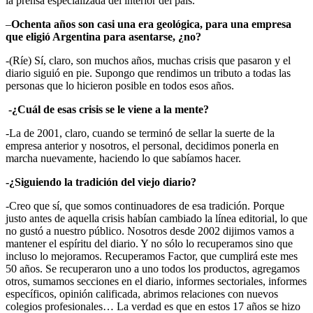
la prensa especializada del interior del país.
–
Ochenta años son casi una era geológica, para una empresa
que eligió Argentina para asentarse, ¿no?
-(Ríe) Sí, claro, son muchos años, muchas crisis que pasaron y el
diario siguió en pie. Supongo que rendimos un tributo a todas las
personas que lo hicieron posible en todos esos años.
-¿Cuál de esas crisis se le viene a la mente?
-La de 2001, claro, cuando se terminó de sellar la suerte de la
empresa anterior y nosotros, el personal, decidimos ponerla en
marcha nuevamente, haciendo lo que sabíamos hacer.
-¿Siguiendo la tradición del viejo diario?
-Creo que sí, que somos continuadores de esa tradición. Porque
justo antes de aquella crisis habían cambiado la línea editorial, lo que
no gustó a nuestro público. Nosotros desde 2002 dijimos vamos a
mantener el espíritu del diario. Y no sólo lo recuperamos sino que
incluso lo mejoramos. Recuperamos Factor, que cumplirá este mes
50 años. Se recuperaron uno a uno todos los productos, agregamos
otros, sumamos secciones en el diario, informes sectoriales, informes
específicos, opinión calificada, abrimos relaciones con nuevos
colegios profesionales… La verdad es que en estos 17 años se hizo