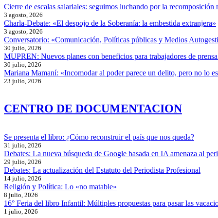
equipo
Cierre de escalas salariales: seguimos luchando por la recomposición 
de
3 agosto, 2026
trabajo
Charla-Debate: «El despojo de la Soberanía: la embestida extranjera»
que
3 agosto, 2026
mira
Conversatorio: «Comunicación, Políticas públicas y Medios Autogesti
hacia
30 julio, 2026
MUPREN: Nuevos planes con beneficios para trabajadores de prensa
adelante”
30 julio, 2026
Mariana Mamaní: «Incomodar al poder parece un delito, pero no lo e
23 julio, 2026
CENTRO DE DOCUMENTACION
Se presenta el libro: ¿Cómo reconstruir el país que nos queda?
31 julio, 2026
Debates: La nueva búsqueda de Google basada en IA amenaza al per
29 julio, 2026
Debates: La actualización del Estatuto del Periodista Profesional
14 julio, 2026
Religión y Política: Lo «no matable»
8 julio, 2026
16° Feria del libro Infantil: Múltiples propuestas para pasar las vacaci
1 julio, 2026