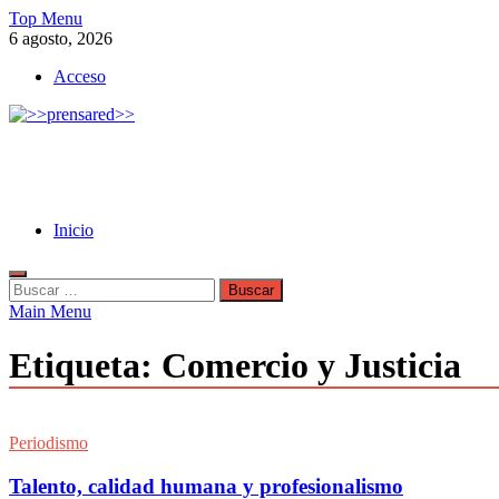
Skip
Top Menu
to
6 agosto, 2026
content
Acceso
>>prensared>>
LA AGENCIA DE NOTICIAS DEL CISPREN
Inicio
Buscar:
Main Menu
Etiqueta:
Comercio y Justicia
Periodismo
Talento, calidad humana y profesionalismo