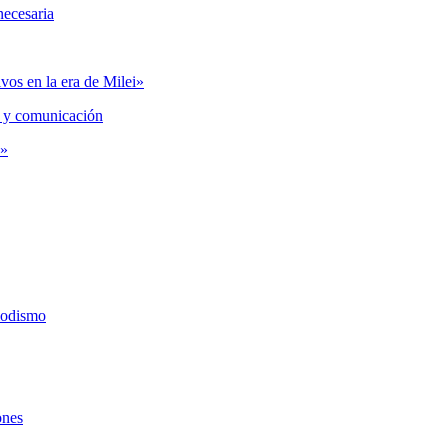
necesaria
vos en la era de Milei»
 y comunicación
s»
iodismo
ones