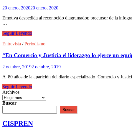
20 enero, 2020
20 enero, 2020
Emotiva despedida al reconocido diagramador, precursor de la infograf
…
Talento,
Seguir Leyendo
calidad
humana
Entrevista
/
Periodismo
y
profesionalismo
“En Comercio y Justicia el liderazgo lo ejerce un equ
2 octubre, 2019
2 octubre, 2019
A 80 años de la aparición del diario especializado Comercio y Justic
“En
Seguir Leyendo
Comercio
Archivos
y
Justicia
Buscar
el
Buscar
liderazgo
lo
CISPREN
ejerce
un