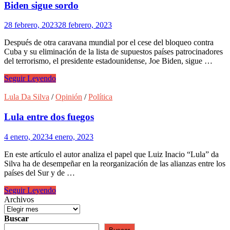
Biden sigue sordo
28 febrero, 2023
28 febrero, 2023
Después de otra caravana mundial por el cese del bloqueo contra
Cuba y su eliminación de la lista de supuestos países patrocinadores
del terrorismo, el presidente estadounidense, Joe Biden, sigue …
El
Seguir Leyendo
mundo
grita
Lula Da Silva
/
Opinión
/
Política
por
fin
Lula entre dos fuegos
del
bloqueo
4 enero, 2023
4 enero, 2023
a
Cuba,
En este artículo el autor analiza el papel que Luiz Inacio “Lula” da
pero
Silva ha de desempeñar en la reorganización de las alianzas entre los
Biden
países del Sur y de …
sigue
sordo
Lula
Seguir Leyendo
entre
Archivos
dos
fuegos
Buscar