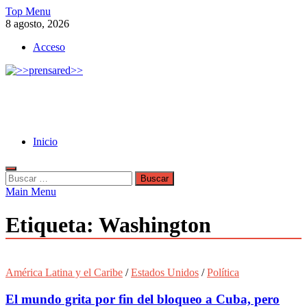
Skip
Top Menu
to
8 agosto, 2026
content
Acceso
>>prensared>>
LA AGENCIA DE NOTICIAS DEL CISPREN
Inicio
Buscar:
Main Menu
Etiqueta:
Washington
América Latina y el Caribe
/
Estados Unidos
/
Política
El mundo grita por fin del bloqueo a Cuba, pero