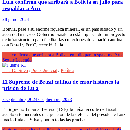
Lula confirma que arribará a Bolivia en julio para
respaldar a Arce
28 junio, 2024
Bolivia, pese a su enorme riqueza mineral, es un país aislado y sin
acceso al mar, y el Gobierno brasileño está impulsando un proyecto
de infraestructura para facilitar las conexiones de la nación andina
con Brasil y Perú”, recordó, Lula
Lula confirma que arribará a Bolivia en julio para respaldar a Arce
Seguir Leyendo
Lula Da Silva
/
Poder Judicial
/
Política
El Supremo de Brasil califica de error histórico la
prisión de Lula
7 septiembre, 2023
7 septiembre, 2023
El Supremo Tribunal Federal (TSF), la máxima corte de Brasil,
aceptó este miércoles una petición de la defensa del presidente Luiz
Inácio Lula da Silva y anuló todas las pruebas …
El Supremo de Brasil califica de error histórico la prisión de Lula