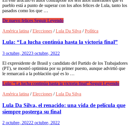
En este artículo el autor contrapone los seis años miserables que el
pueblo está a punto de superar con los años felices de Lula, tanto los
pasados como los que …
De nuevo felices
Seguir Leyendo
América latina
/
Elecciones
/
Lula Da Silva
/
Política
Lula: “La lucha continúa hasta la victoria final”
3 octubre, 2022
3 octubre, 2022
El expresidente de Brasil y candidato del Partido de los Trabajadores
(PT), se mostró optimista por su primer puesto, aunque advirtió que
le remarcará a la población qué es lo …
Lula: “La lucha continúa hasta la victoria final”
Seguir Leyendo
América latina
/
Elecciones
/
Lula Da Silva
Lula Da Silva, el renacido: una vida de película que
siempre posterga su final
2 octubre, 2022
2 octubre, 2022