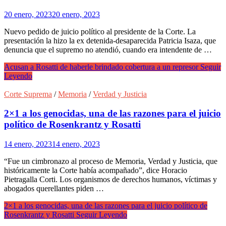
20 enero, 2023
20 enero, 2023
Nuevo pedido de juicio político al presidente de la Corte. La
presentación la hizo la ex detenida-desaparecida Patricia Isaza, que
denuncia que el supremo no atendió, cuando era intendente de …
Acusan a Rosatti de haberle brindado cobertura a un represor
Seguir
Leyendo
Corte Suprema
/
Memoria
/
Verdad y Justicia
2×1 a los genocidas, una de las razones para el juicio
político de Rosenkrantz y Rosatti
14 enero, 2023
14 enero, 2023
“Fue un cimbronazo al proceso de Memoria, Verdad y Justicia, que
históricamente la Corte había acompañado”, dice Horacio
Pietragalla Corti. Los organismos de derechos humanos, víctimas y
abogados querellantes piden …
2×1 a los genocidas, una de las razones para el juicio político de
Rosenkrantz y Rosatti
Seguir Leyendo