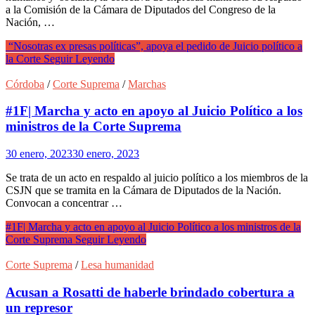
a la Comisión de la Cámara de Diputados del Congreso de la
Nación, …
“Nosotras ex presas políticas”, apoya el pedido de Juicio político a
la Corte
Seguir Leyendo
Córdoba
/
Corte Suprema
/
Marchas
#1F| Marcha y acto en apoyo al Juicio Político a los
ministros de la Corte Suprema
30 enero, 2023
30 enero, 2023
Se trata de un acto en respaldo al juicio político a los miembros de la
CSJN que se tramita en la Cámara de Diputados de la Nación.
Convocan a concentrar …
#1F| Marcha y acto en apoyo al Juicio Político a los ministros de la
Corte Suprema
Seguir Leyendo
Corte Suprema
/
Lesa humanidad
Acusan a Rosatti de haberle brindado cobertura a
un represor