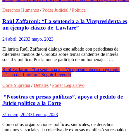
Derechos Humanos
/
Poder Judicial
/
Política
Raúl Zaffaroni: “La sentencia a la Vicepresidenta es
un ejemplo clásico de Lawfare”
24 abril, 2023
3 mayo, 2023
El jurista Raúl Zaffaroni dialogó este sábado con periodistas de
diferentes medios de Córdoba sobre temas candentes de interés
social y político. Por la noche participó de un homenaje a …
Raúl Zaffaroni: “La sentencia a la Vicepresidenta es un ejemplo
clásico de Lawfare”
Seguir Leyendo
Corte Suprema
/
Debates
/
Poder Legislativo
“Nosotras ex presas políticas”, apoya el pedido de
Juicio político a la Corte
31 enero, 2023
31 enero, 2023
Como otras organizaciones políticas, sindicales, de derechos
humanos y sociales, la colectiva de expresas manifestó su respaldo