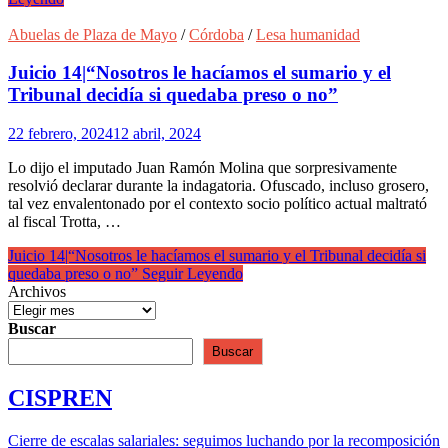
Abuelas de Plaza de Mayo
/
Córdoba
/
Lesa humanidad
Juicio 14|“Nosotros le hacíamos el sumario y el
Tribunal decidía si quedaba preso o no”
22 febrero, 2024
12 abril, 2024
Lo dijo el imputado Juan Ramón Molina que sorpresivamente
resolvió declarar durante la indagatoria. Ofuscado, incluso grosero,
tal vez envalentonado por el contexto socio político actual maltrató
al fiscal Trotta, …
Juicio 14|“Nosotros le hacíamos el sumario y el Tribunal decidía si
quedaba preso o no”
Seguir Leyendo
Archivos
Buscar
Buscar
CISPREN
Cierre de escalas salariales: seguimos luchando por la recomposición