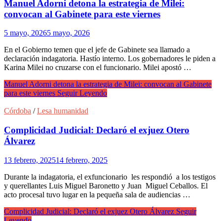
Manuel Adorni detona la estrategia de Milei:
convocan al Gabinete para este viernes
5 mayo, 2026
5 mayo, 2026
En el Gobierno temen que el jefe de Gabinete sea llamado a
declaración indagatoria. Hastío interno. Los gobernadores le piden a
Karina Milei no cruzarse con el funcionario. Milei apostó …
Manuel Adorni detona la estrategia de Milei: convocan al Gabinete
para este viernes
Seguir Leyendo
Córdoba
/
Lesa humanidad
Complicidad Judicial: Declaró el exjuez Otero
Álvarez
13 febrero, 2025
14 febrero, 2025
Durante la indagatoria, el exfuncionario les respondió a los testigos
y querellantes Luis Miguel Baronetto y Juan Miguel Ceballos. El
acto procesal tuvo lugar en la pequeña sala de audiencias …
Complicidad Judicial: Declaró el exjuez Otero Álvarez
Seguir
Leyendo