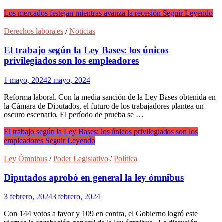
Los mercados festejan mientras avanza la recesión
Seguir Leyendo
Derechos laborales
/
Noticias
El trabajo según la Ley Bases: los únicos
privilegiados son los empleadores
1 mayo, 2024
2 mayo, 2024
Reforma laboral. Con la media sanción de la Ley Bases obtenida en
la Cámara de Diputados, el futuro de los trabajadores plantea un
oscuro escenario. El período de prueba se …
El trabajo según la Ley Bases: los únicos privilegiados son los
empleadores
Seguir Leyendo
Ley Ómnibus
/
Poder Legislativo
/
Política
Diputados aprobó en general la ley ómnibus
3 febrero, 2024
3 febrero, 2024
Con 144 votos a favor y 109 en contra, el Gobierno logró este