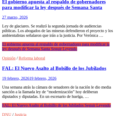
El gobierno apuesta al respaldo de gobernadores
para modificar la ley después de Semana Santa
27 marzo, 2026
Ley de glaciares. Se realizó la segunda jornada de audiencias
públicas. Los abogados de las mineras defendieron el proyecto y los
ambientalistas señalaron que irán a la justicia. Por Verónica …
El gobierno apuesta al respaldo de gobernadores para modificar la
ley después de Semana Santa
Seguir Leyendo
Opinión
/
Reforma laboral
FAL: El Nuevo Asalto al Bolsillo de los Jubilados
19 febrero, 2026
19 febrero, 2026
Una semana atrás la cámara de senadores de la nación le dio media
sanción a la llamada ley de “modernización” hoy deliberan
diputados y diputadas. En un escenario de huelga, …
FAL: El Nuevo Asalto al Bolsillo de los Jubilados
Seguir Leyendo
DNU
/
Justicia