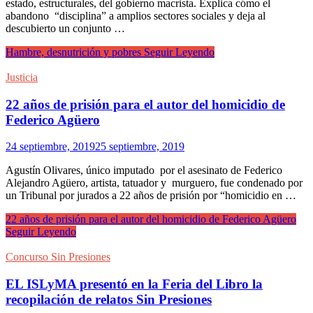
estado, estructurales, del gobierno macrista. Explica cómo el
abandono “disciplina” a amplios sectores sociales y deja al
descubierto un conjunto …
Hambre, desnutrición y pobres
Seguir Leyendo
Justicia
22 años de prisión para el autor del homicidio de
Federico Agüero
24 septiembre, 2019
25 septiembre, 2019
Agustín Olivares, único imputado por el asesinato de Federico
Alejandro Agüero, artista, tatuador y murguero, fue condenado por
un Tribunal por jurados a 22 años de prisión por “homicidio en …
22 años de prisión para el autor del homicidio de Federico Agüero
Seguir Leyendo
Concurso Sin Presiones
EL ISLyMA presentó en la Feria del Libro la
recopilación de relatos Sin Presiones