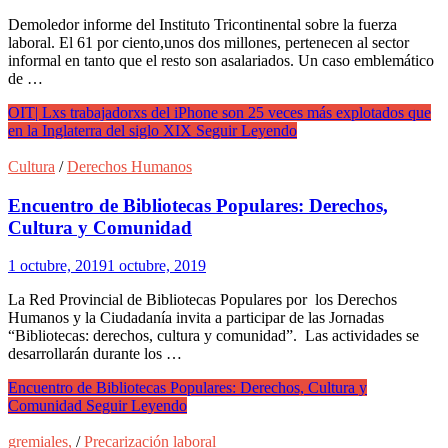
Demoledor informe del Instituto Tricontinental sobre la fuerza
laboral. El 61 por ciento,unos dos millones, pertenecen al sector
informal en tanto que el resto son asalariados. Un caso emblemático
de …
OIT| Lxs trabajadorxs del iPhone son 25 veces más explotados que
en la Inglaterra del siglo XIX
Seguir Leyendo
Cultura
/
Derechos Humanos
Encuentro de Bibliotecas Populares: Derechos,
Cultura y Comunidad
1 octubre, 2019
1 octubre, 2019
La Red Provincial de Bibliotecas Populares por los Derechos
Humanos y la Ciudadanía invita a participar de las Jornadas
“Bibliotecas: derechos, cultura y comunidad”. Las actividades se
desarrollarán durante los …
Encuentro de Bibliotecas Populares: Derechos, Cultura y
Comunidad
Seguir Leyendo
gremiales,
/
Precarización laboral