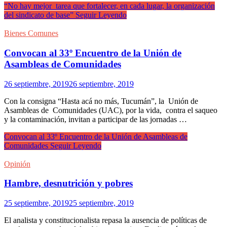
“No hay mejor tarea que fortalecer, en cada lugar, la organización
del sindicato de base”
Seguir Leyendo
Bienes Comunes
Convocan al 33º Encuentro de la Unión de
Asambleas de Comunidades
26 septiembre, 2019
26 septiembre, 2019
Con la consigna “Hasta acá no más, Tucumán”, la Unión de
Asambleas de Comunidades (UAC), por la vida, contra el saqueo
y la contaminación, invitan a participar de las jornadas …
Convocan al 33º Encuentro de la Unión de Asambleas de
Comunidades
Seguir Leyendo
Opinión
Hambre, desnutrición y pobres
25 septiembre, 2019
25 septiembre, 2019
El analista y constitucionalista repasa la ausencia de políticas de