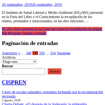
20 septiembre, 2019
20 septiembre, 2019
El Instituto de Salud Laboral y Medio Ambiente (ISLyMA) presentó
en la Feria del Libro y el Conocimiento la recopilación de los
relatos, premiados y mencionados, en las diez ediciones …
EL ISLyMA presentó en la Feria del Libro la recopilación de relatos
Sin Presiones
Seguir Leyendo
Paginación de entradas
Anteriores
1
…
348
349
350
…
354
Siguiente
Archivos
Buscar
Buscar
CISPREN
Cierre de escalas salariales: seguimos luchando por la recomposición
necesaria
3 agosto, 2026
Charla-Debate: «El despojo de la Soberanía: la embestida