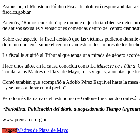
Asimismo, el Ministerio Público Fiscal le atribuyó responsabilidad a G
fiscales.gob.ar.
Además, “Ramos consideró que durante el juicio también se detectaron 
de abusos sexuales y violaciones cometidas dentro del centro clandes
Sobre ese aspecto, la fiscal destacó que las víctimas pudieron durante 
dominio que tenía sobre el centro clandestino, los autores de los hecho
La fiscal le sugirió al Tribunal que tenga una mirada de género acord
Hace unos años, en la causa conocida como La
Masacre de Fátima,
C
“cuidar a las Madres de Plaza de Mayo, a las viejitas, abuelitas que lo
Contó también que acompañó a Adolfo Pérez Ezquivel hasta la mesa de 
´ y se puso a llorar en mi pecho”.
Pero lo más llamativo del testimonio de Gallone fue cuando confesó lo
*Periodista. Publicación del diario autogestionado Tiempo Argentin
www.prensared.org.ar
Tagged
Madres de Plaza de Mayo