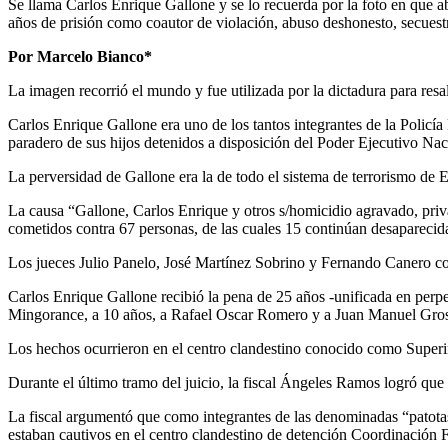
Se llama Carlos Enrique Gallone y se lo recuerda por la foto en que 
años de prisión como coautor de violación, abuso deshonesto, secuest
Por Marcelo Bianco*
La imagen recorrió el mundo y fue utilizada por la dictadura para resa
Carlos Enrique Gallone era uno de los tantos integrantes de la Policía
paradero de sus hijos detenidos a disposición del Poder Ejecutivo Nac
La perversidad de Gallone era la de todo el sistema de terrorismo de
La causa “Gallone, Carlos Enrique y otros s/homicidio agravado, privac
cometidos contra 67 personas, de las cuales 15 continúan desaparecid
Los jueces Julio Panelo, José Martínez Sobrino y Fernando Canero c
Carlos Enrique Gallone recibió la pena de 25 años -unificada en perp
Mingorance, a 10 años, a Rafael Oscar Romero y a Juan Manuel Grosso,
Los hechos ocurrieron en el centro clandestino conocido como Super
Durante el último tramo del juicio, la fiscal Ángeles Ramos logró que 
La fiscal argumentó que como integrantes de las denominadas “patotas”
estaban cautivos en el centro clandestino de detención Coordinación Fe