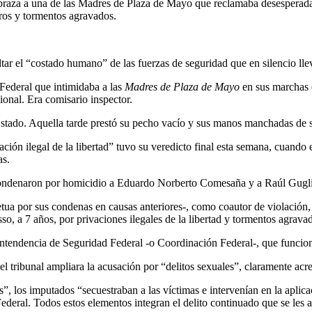
abraza a una de las Madres de Plaza de Mayo que reclamaba desesperada
ros y tormentos agravados.
ltar el “costado humano” de las fuerzas de seguridad que en silencio llev
 Federal que intimidaba a las
Madres de Plaza de Mayo
en sus marchas d
ional. Era comisario inspector.
 Estado. Aquella tarde prestó su pecho vacío y sus manos manchadas de s
ión ilegal de la libertad” tuvo su veredicto final esta semana, cuando 
as.
ondenaron por homicidio a Eduardo Norberto Comesaña y a Raúl Gugliel
etua por sus condenas en causas anteriores-, como coautor de violación
 a 7 años, por privaciones ilegales de la libertad y tormentos agrava
intendencia de Seguridad Federal -o Coordinación Federal-, que funci
el tribunal ampliara la acusación por “delitos sexuales”, claramente acre
, los imputados “secuestraban a las víctimas e intervenían en la aplic
deral. Todos estos elementos integran el delito continuado que se les a