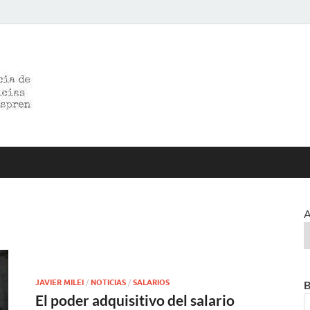
>>prensared>>
LA AGENCIA DE NOTICIAS DEL CISPREN
A
JAVIER MILEI
/
NOTICIAS
/
SALARIOS
B
El poder adquisitivo del salario