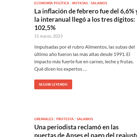
ECONOMÍA POLÍTICA
/
NOTICIAS
/
SALARIOS
La inflación de febrero fue del 6,6% 
la interanual llegó a los tres dígitos:
102,5%
15 marzo, 2023
Impulsadas por el rubro Alimentos, las subas del
último año fueron las más altas desde 1991. El
impacto más fuerte fue en carnes, leche y frutas.
Qué dicen los expertos …
SEGUIR LEYENDO
GREMIALES
/
PROTESTA
/
SALARIOS
Una periodista reclamó en las
puertas de Anses el pago del reajust