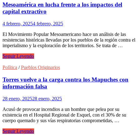
Mesoamérica en lucha frente a los impactos del
capital extractivo
4 febrero, 2025
4 febrero, 2025
El Movimiento Popular Mesoamericano hace un análisis de las
resistencias históricas llevadas por los pueblos de la región contra el
imperialismo y la exploración de los territorios. Se trata de …
Mesoamérica
Seguir Leyendo
en
lucha
Política
/
Pueblos Originarios
frente
a
Torres vuelve a la carga contra los Mapuches con
los
información falsa
impactos
del
28 enero, 2025
28 enero, 2025
capital
extractivo
Acusó de provocar incendios a un hombre que pelea por su
existencia en el Hospital Regional de Esquel, con el 30% de su
cuerpo quemado y sus vías respiratorias comprometidas, …
Torres
Seguir Leyendo
vuelve