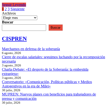
autos
Indígenas
Seguir Leyendo
eléctricos”
no
Paginación
1
2
3
Siguiente
respetados
Archivos
de
en
sus
entradas
Buscar
derechos
Buscar
en
Jujuy
CISPREN
Marchamos en defensa de la soberanía
6 agosto, 2026
Cierre de escalas salariales: seguimos luchando por la recomposición
necesaria
3 agosto, 2026
Charla-Debate: «El despojo de la Soberanía: la embestida
extranjera»
3 agosto, 2026
Conversatorio: «Comunicación, Políticas públicas y Medios
Autogestivos en la era de Milei»
30 julio, 2026
MUPREN: Nuevos planes con beneficios para trabajadores de
prensa y comunicación
30 julio, 2026