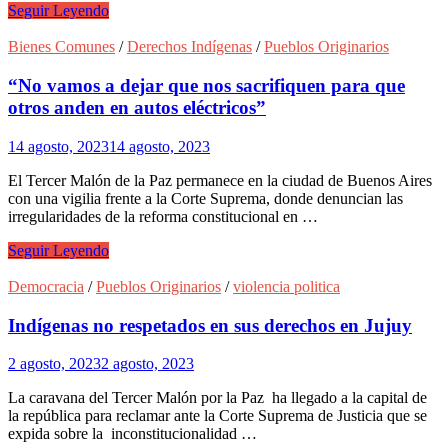
Amplio
Seguir Leyendo
repudio
por
Bienes Comunes
/
Derechos Indígenas
/
Pueblos Originarios
la
discriminación
“No vamos a dejar que nos sacrifiquen para que
de
otros anden en autos eléctricos”
Canal
13
14 agosto, 2023
14 agosto, 2023
a
integrantes
El Tercer Malón de la Paz permanece en la ciudad de Buenos Aires
del
con una vigilia frente a la Corte Suprema, donde denuncian las
pueblo
irregularidades de la reforma constitucional en …
indígena
“No
Seguir Leyendo
vamos
a
Democracia
/
Pueblos Originarios
/
violencia politica
dejar
que
Indígenas no respetados en sus derechos en Jujuy
nos
sacrifiquen
2 agosto, 2023
2 agosto, 2023
para
que
La caravana del Tercer Malón por la Paz ha llegado a la capital de
otros
la república para reclamar ante la Corte Suprema de Justicia que se
anden
expida sobre la inconstitucionalidad …
en