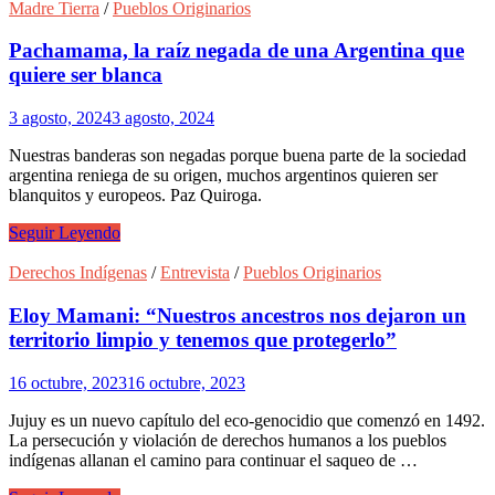
a
Madre Tierra
/
Pueblos Originarios
la
carga
Pachamama, la raíz negada de una Argentina que
contra
quiere ser blanca
los
Mapuches
3 agosto, 2024
3 agosto, 2024
con
información
Nuestras banderas son negadas porque buena parte de la sociedad
falsa
argentina reniega de su origen, muchos argentinos quieren ser
blanquitos y europeos. Paz Quiroga.
Pachamama,
Seguir Leyendo
la
raíz
Derechos Indígenas
/
Entrevista
/
Pueblos Originarios
negada
de
Eloy Mamani: “Nuestros ancestros nos dejaron un
una
territorio limpio y tenemos que protegerlo”
Argentina
que
16 octubre, 2023
16 octubre, 2023
quiere
ser
Jujuy es un nuevo capítulo del eco-genocidio que comenzó en 1492.
blanca
La persecución y violación de derechos humanos a los pueblos
indígenas allanan el camino para continuar el saqueo de …