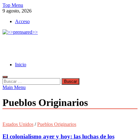
Skip
Top Menu
to
9 agosto, 2026
content
Acceso
>>prensared>>
LA AGENCIA DE NOTICIAS DEL CISPREN
Inicio
Buscar:
Main Menu
Pueblos Originarios
Estados Unidos
/
Pueblos Originarios
El colonialismo ayer y hoy: las luchas de los