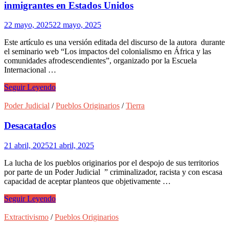
inmigrantes en Estados Unidos
22 mayo, 2025
22 mayo, 2025
Este artículo es una versión editada del discurso de la autora durante
el seminario web “Los impactos del colonialismo en África y las
comunidades afrodescendientes”, organizado por la Escuela
Internacional …
El
Seguir Leyendo
colonialismo
ayer
Poder Judicial
/
Pueblos Originarios
/
Tierra
y
hoy:
Desacatados
las
luchas
21 abril, 2025
21 abril, 2025
de
los
La lucha de los pueblos originarios por el despojo de sus territorios
inmigrantes
por parte de un Poder Judicial ” criminalizador, racista y con escasa
en
capacidad de aceptar planteos que objetivamente …
Estados
Unidos
Desacatados
Seguir Leyendo
Extractivismo
/
Pueblos Originarios