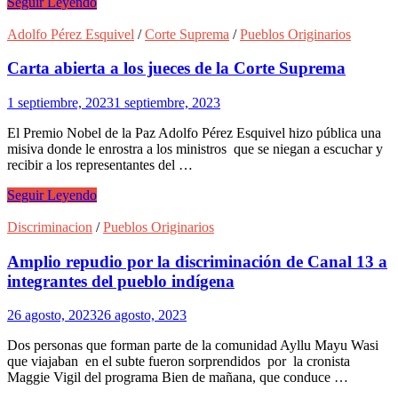
Eloy
Seguir Leyendo
Mamani:
“Nuestros
Adolfo Pérez Esquivel
/
Corte Suprema
/
Pueblos Originarios
ancestros
nos
Carta abierta a los jueces de la Corte Suprema
dejaron
un
1 septiembre, 2023
1 septiembre, 2023
territorio
limpio
El Premio Nobel de la Paz Adolfo Pérez Esquivel hizo pública una
y
misiva donde le enrostra a los ministros que se niegan a escuchar y
tenemos
recibir a los representantes del …
que
protegerlo”
Carta
Seguir Leyendo
abierta
a
Discriminacion
/
Pueblos Originarios
los
jueces
Amplio repudio por la discriminación de Canal 13 a
de
integrantes del pueblo indígena
la
Corte
26 agosto, 2023
26 agosto, 2023
Suprema
Dos personas que forman parte de la comunidad Ayllu Mayu Wasi
que viajaban en el subte fueron sorprendidos por la cronista
Maggie Vigil del programa Bien de mañana, que conduce …